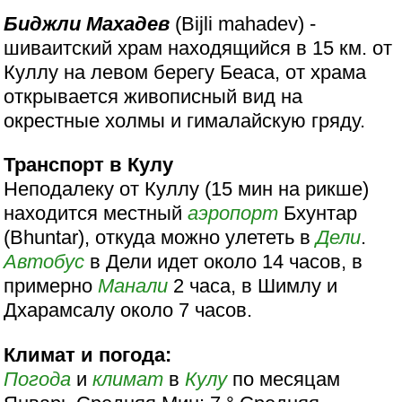
Биджли Махадев
(Bijli mahadev) -
шиваитский храм находящийся в 15 км. от
Куллу на левом берегу Беаса, от храма
открывается живописный вид на
окрестные холмы и гималайскую гряду.
Транспорт в Кулу
Неподалеку от Куллу (15 мин на рикше)
находится местный
аэропорт
Бхунтар
(Bhuntar), откуда можно улететь в
Дели
.
Автобус
в Дели идет около 14 часов, в
примерно
Манали
2 часа, в Шимлу и
Дхарамсалу около 7 часов.
Климат и погода:
Погода
и
климат
в
Кулу
по месяцам