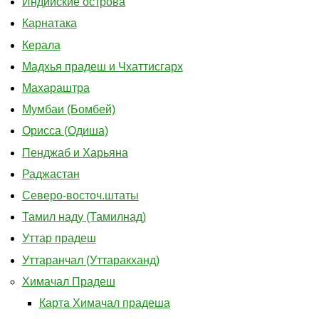
Индийские острова
Карнатака
Керала
Мадхья прадеш и Чхаттисгарх
Махараштра
Мумбаи (Бомбей)
Орисса (Одиша)
Пенджаб и Харьяна
Раджастан
Северо-восточ.штаты
Тамил наду (Тамилнад)
Уттар прадеш
Уттаранчал (Уттаракханд)
Химачал Прадеш
Карта Химачал прадеша