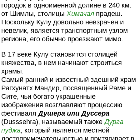
городок в одноименной долине в 240 км.
от Шимлы, столицы
Химачал
прадеш.
Поскольку Кулу довольно невзрачен и
невелик, является транспортным узлом
региона, его обычно проезжают мимо.
В 17 веке Кулу становится столицей
княжества, в нем начинают строиться
храмы.
Самый ранний и известный здешний храм
Рагхунатх Мандир, посвященный Раме и
Сите, чьи богато украшенные
изображения возглавляют процессию
фестиваля
Душера или Дуссера
(Dusssehra), называемый также
Дурга
пуджа
, который является местной
достопримечательностью и притягивает в