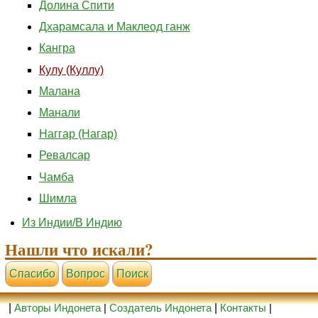
Долина Спити
Дхарамсала и Маклеод ганж
Кангра
Кулу (Куллу)
Малана
Манали
Наггар (Нагар)
Ревалсар
Чамба
Шимла
Из Индии/В Индию
Нашли что искали?
Cпасибо
Вопрос
Поиск
|
Авторы Индонета
|
Создатель Индонета
|
Контакты
|