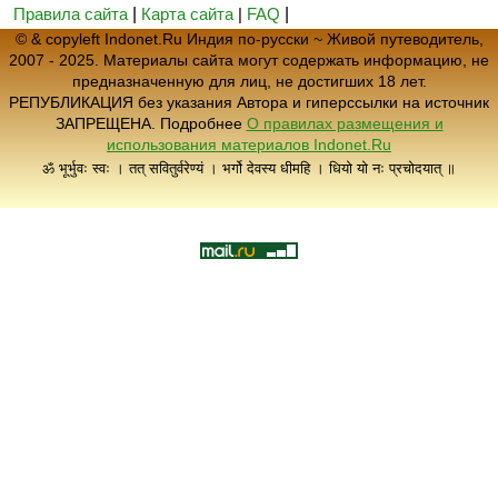
Правила сайта
|
Карта сайта
|
FAQ
|
© & copyleft Indonet.Ru Индия по-русски ~ Живой путеводитель,
2007 - 2025. Материалы сайта могут содержать информацию, не
предназначенную для лиц, не достигших 18 лет.
РЕПУБЛИКАЦИЯ без указания Автора и гиперссылки на источник
ЗАПРЕЩЕНА. Подробнее
О правилах размещения и
использования материалов Indonet.Ru
ॐ भूर्भुवः स्वः । तत् सवितुर्वरेण्यं । भर्गो देवस्य धीमहि । धियो यो नः प्रचोदयात् ॥