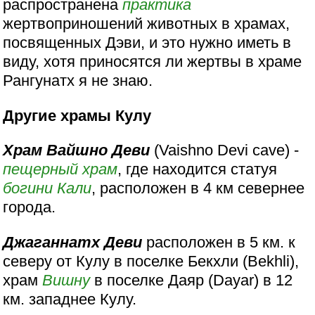
распространена
практика
жертвоприношений животных в храмах,
посвященных Дэви, и это нужно иметь в
виду, хотя приносятся ли жертвы в храме
Рангунатх я не знаю.
Другие храмы Кулу
Храм Вайшно Деви
(Vaishno Devi cave) -
пещерный храм
, где находится статуя
богини
Кали
, расположен в 4 км севернее
города.
Джаганнатх Деви
расположен в 5 км. к
северу от Кулу в поселке Бекхли (Bekhli),
храм
Вишну
в поселке Даяр (Dayar) в 12
км. западнее Кулу.