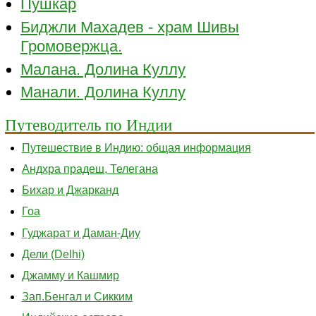
Пушкар
Биджли Махадев - храм Шивы
Громовержца.
Малана. Долина Куллу
Манали. Долина Куллу
Путеводитель по Индии
Путешествие в Индию: общая информация
Андхра прадеш, Телегана
Бихар и Джарканд
Гоа
Гуджарат и Даман-Диу
Дели (Delhi)
Джамму и Кашмир
Зап.Бенгал и Сикким