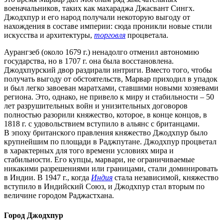
военачальников, таких как махараджа Джасвант Сингх.
Джодхпур и его народ получали некоторую выгоду от
нахождения в составе империи: сюда проникли новые стили
искусства и архитектуры,
торговля
процветала.
Аурангзеб (около 1679 г.) ненадолго отменил автономию
государства, но в 1707 г. она была восстановлена.
Джодхпурский двор раздирали интриги. Вместо того, чтобы
получать выгоду от обстоятельств, Марвар приходил в упадок
и был легко завоеван маратхами, ставшими новыми хозяевами
региона. Это, однако, не привело к миру и стабильности – 50
лет разрушительных войн и унизительных договоров
полностью разорили княжество, которое, в конце концов, в
1818 г. с удовольствием вступило в альянс с британцами.
В эпоху британского правления княжество Джодхпур было
крупнейшим по площади в Раджпутане. Джодхпур процветал
в характерных для того времени условиях мира и
стабильности. Его купцы, марвари, не ограничиваемые
никакими разрешениями или границами, стали доминировать
в Индии. В 1947 г., когда
Индия
стала независимой, княжество
вступило в Индийский Союз, и Джодхпур стал вторым по
величине городом Раджастхана.
Город Джодхпур