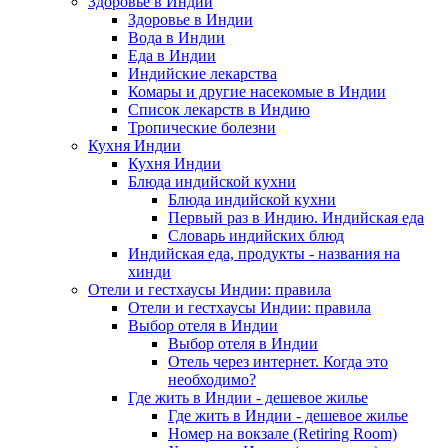
Здоровье в Индии
Здоровье в Индии
Вода в Индии
Еда в Индии
Индийские лекарства
Комары и другие насекомые в Индии
Список лекарств в Индию
Тропические болезни
Кухня Индии
Кухня Индии
Блюда индийской кухни
Блюда индийской кухни
Первый раз в Индию. Индийская еда
Словарь индийских блюд
Индийская еда, продукты - названия на
хинди
Отели и гестхаусы Индии: правила
Отели и гестхаусы Индии: правила
Выбор отеля в Индии
Выбор отеля в Индии
Отель через интернет. Когда это
необходимо?
Где жить в Индии - дешевое жилье
Где жить в Индии - дешевое жилье
Номер на вокзале (Retiring Room)