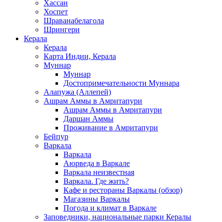
Хассан
Хоспет
Шраванабелагола
Шрингери
Керала
Керала
Карта Индии, Керала
Муннар
Муннар
Достопримечательности Муннара
Алапужа (Аллепей)
Ашрам Аммы в Амритапури
Ашрам Аммы в Амритапури
Даршан Аммы
Проживание в Амритапури
Бейпур
Варкала
Варкала
Аюрведа в Варкале
Варкала неизвестная
Варкала. Где жить?
Кафе и рестораны Варкалы (обзор)
Магазины Варкалы
Погода и климат в Варкале
Заповедники, национальные парки Кералы