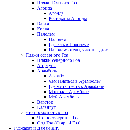
Пляжи Южного Гоа
Агонда
Агонда
Рестораны Агонды
Варка
Колва
Палолем
Палолем
Где есть в Палолеме
Палолем: отели, хижины, дома
Пляжи северного Гоа
Пляжи северного Гоа
Анджуна
Арамболь
Арамболь
Чем заняться в Арамболе?
Где жить и есть в Арамболе
Массаж в Арамболе
Мой Арамболь
Вагатор
Калангут
Что посмотреть в Гоа
Что посмотреть в Гоа
Олд Гоа (Старый Гоа)
Гуджарат и Даман-Диу