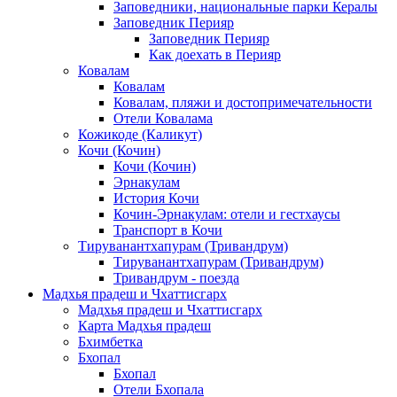
Заповедники, национальные парки Кералы
Заповедник Перияр
Заповедник Перияр
Как доехать в Перияр
Ковалам
Ковалам
Ковалам, пляжи и достопримечательности
Отели Ковалама
Кожикоде (Каликут)
Кочи (Кочин)
Кочи (Кочин)
Эрнакулам
История Кочи
Кочин-Эрнакулам: отели и гестхаусы
Транспорт в Кочи
Тируванантхапурам (Тривандрум)
Тируванантхапурам (Тривандрум)
Тривандрум - поезда
Мадхья прадеш и Чхаттисгарх
Мадхья прадеш и Чхаттисгарх
Карта Мадхья прадеш
Бхимбетка
Бхопал
Бхопал
Отели Бхопала