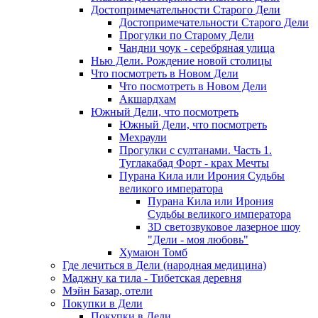
Достопримечательности Старого Дели
Достопримечательности Старого Дели
Прогулки по Старому Дели
Чандни чоук - серебряная улица
Нью Дели. Рождение новой столицы
Что посмотреть в Новом Дели
Что посмотреть в Новом Дели
Акшардхам
Южный Дели, что посмотреть
Южный Дели, что посмотреть
Мехраули
Прогулки с султанами. Часть 1.
Туглакабад Форт - крах Мечты
Пурана Кила или Ирония Судьбы
великого императора
Пурана Кила или Ирония
Судьбы великого императора
3D светозвуковое лазерное шоу
"Дели - моя любовь"
Хумаюн Томб
Где лечиться в Дели (народная медицина)
Маджну ка тила - Тибетская деревня
Мэйн Базар, отели
Покупки в Дели
Покупки в Дели