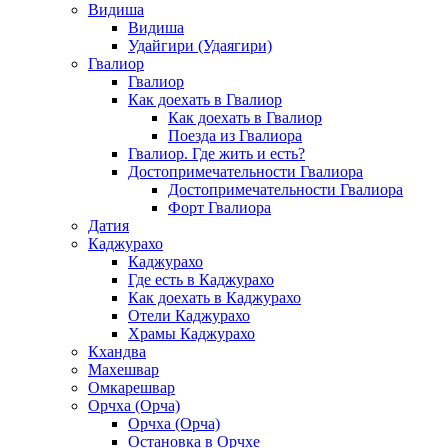
Видиша
Видиша
Удайгири (Удаягири)
Гвалиор
Гвалиор
Как доехать в Гвалиор
Как доехать в Гвалиор
Поезда из Гвалиора
Гвалиор. Где жить и есть?
Достопримечательности Гвалиора
Достопримечательности Гвалиора
Форт Гвалиора
Датия
Каджурахо
Каджурахо
Где есть в Каджурахо
Как доехать в Каджурахо
Отели Каджурахо
Храмы Каджурахо
Кхандва
Махешвар
Омкарешвар
Орчха (Орча)
Орчха (Орча)
Остановка в Орчхе