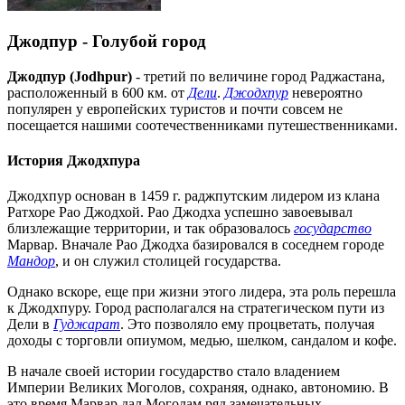
Джодпур - Голубой город
Джодпур (Jodhpur)
- третий по величине город Раджастана,
расположенный в 600 км. от
Дели
.
Джодхпур
невероятно
популярен у европейских туристов и почти совсем не
посещается нашими соотечественниками путешественниками.
История Джодхпура
Джодхпур основан в 1459 г. раджпутским лидером из клана
Ратхоре Рао Джодхой. Рао Джодха успешно завоевывал
близлежащие территории, и так образовалось
государство
Марвар. Вначале Рао Джодха базировался в соседнем городе
Мандор
, и он служил столицей государства.
Однако вскоре, еще при жизни этого лидера, эта роль перешла
к Джодхпуру. Город располагался на стратегическом пути из
Дели в
Гуджарат
. Это позволяло ему процветать, получая
доходы с торговли опиумом, медью, шелком, сандалом и кофе.
В начале своей истории государство стало владением
Империи Великих Моголов, сохраняя, однако, автономию. В
это время Марвар дал Моголам ряд замечательных