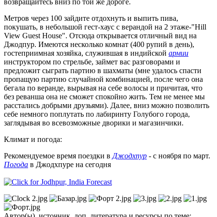
возвращайтесь вниз по той же дороге.
Метров через 100 зайдите отдохнуть и выпить пива,
покушать, в небольшой гест-хаус с верандой на 2 этаже-"Hill
View Guest House". Отсюда открывается отличный вид на
Джодпур. Имеются несколько комнат (400 рупий в день),
гостеприимная хозяйка, служившая в индийской
армии
инструктором по стрельбе, займет вас разговорами и
предложит сыграть партию в шахматы (мне удалось спасти
пропащую партию случайной комбинацией, после чего она
бегала по веранде, вырывая на себе волосы и причитая, что
без реванша она не сможет спокойно жить. Тем не менее мы
расстались добрыми друзьями). Далее, вниз можно позволить
себе немного поплутать по лабиринту Голубого города,
заглядывая во всевозможные дворики и магазинчики.
Климат и погода:
Рекомендуемое время поездки в
Джодхпур
- с ноября по март.
Погода
в Джодхпуре на сегодня
Автор(ы), источник, доп. литература и ресурсы по теме: