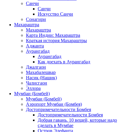
Санчи
Санчи
Искусство Санчи
Сонагири
Махараштра
Махараштра
Карта Индии: Махараштра
Краткая история Махараштры
Аджанта
Аурангабад
Аурангабад
Как доехать в Аурангабад
Джалгаон
Махабалешвар
Насик (Нашик)
Чалисгаон
Эллора
Мумбаи (Бомбей)
Мумбаи (Бомбей)
Аэропорт Мумбаи (Бомбея)
Достопримечательности Бомбея
Достопримечательности Бомбея
Добрая гавань. 10 вещей, которые надо
сделать в Мумбае
Остров Элефанта