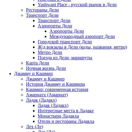
Yashwant Place - русский рынок в Дели
Рестораны Дели
Транспорт Дели
Транспорт Дели
Аэропорты Дели
Аэропорты Дели
Международный аэропорт Дели
Городской транспорт Дели
Ж\д вокзалы в Дели (коды, названия, метро)
Метро Дели
Поезда из Дели, маршруты
Карта Дели
Ночная жизнь Дели
Джамму и Кашмир
Джамму и Кашмир
История Джамму и Кашмира
Кашмир: современная история
Амарнатх (Амарнат)
Ладак (Ладакх)
Ладак (Ладакх)
Интересные места в Ладаке
Монастыри Ладакха
Отели и рестораны Ладакха
Лех (Ле)
Лех (Ле)