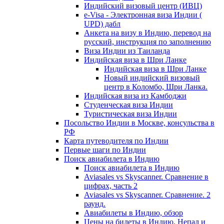
Индийский визовый центр (ИВЦ)
e-Visa - Электронная виза Индии (
UPD) дабл
Анкета на визу в Индию, перевод на
русский, инструкция по заполнению
Виза Индии из Таиланда
Индийская виза в Шри Ланке
Индийская виза в Шри Ланке
Новый индийский визовый
центр в Коломбо, Шри Ланка.
Индийская виза из Камбоджи
Студенческая виза Индии
Туристическая виза Индии
Посольство Индии в Москве, консульства в
РФ
Карта путеводителя по Индии
Первые шаги по Индии
Поиск авиабилета в Индию
Поиск авиабилета в Индию
Aviasales vs Skyscanner. Сравнение в
цифрах, часть 2
Aviasales vs Skyscanner. Сравнение. 2
раунд.
Авиабилеты в Индию, обзор
Цены на билеты в Индию, Непал и