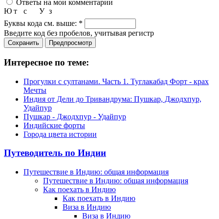
Ответы на мои комментарии
Ю
т
с
У
з
Буквы кода см. выше:
*
Введите код без пробелов, учитывая регистр
Интересное по теме:
Прогулки с султанами. Часть 1. Туглакабад Форт - крах
Мечты
Индия от Дели до Тривандрума: Пушкар, Джодхпур,
Удайпур
Пушкар - Джодхпур - Удайпур
Индийские форты
Города цвета истории
Путеводитель по Индии
Путешествие в Индию: общая информация
Путешествие в Индию: общая информация
Как поехать в Индию
Как поехать в Индию
Виза в Индию
Виза в Индию