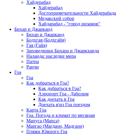
Хайдерабад
Хайдерабад
Достопримечательности Хайдерабада
Медакский собор
Хайдарабад - "город низамов"
Бихар и Джарканд
Бихар и Джарканд
Бодхгая (Бодхгайя)
Гая (Гайя)
Заповедники Бихара и Джаркханда
Наланда: наследие мира
Патна
Ранчи
Гоа
Гоа
Как добраться в Гоа?
Как добраться в Гоа?
Аэропорт Гоа - Даболим
Как доехать в Гоа
Доехать в\из Гоа поездом
Карта Гоа
Гоа. Погода и климат по месяцам
Мапуса (Мапса)
Маргао (Магдаон, Мадгаон)
Пляжи Южного Гоа