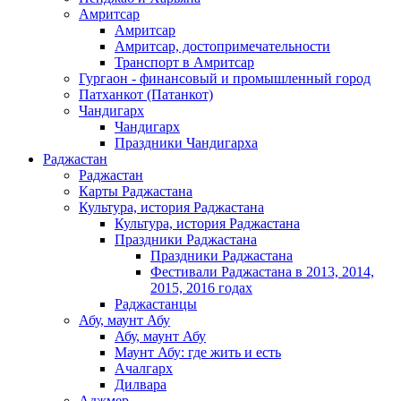
Амритсар
Амритсар
Амритсар, достопримечательности
Транспорт в Амритсар
Гургаон - финансовый и промышленный город
Патханкот (Патанкот)
Чандигарх
Чандигарх
Праздники Чандигарха
Раджастан
Раджастан
Карты Раджастана
Культура, история Раджастана
Культура, история Раджастана
Праздники Раджастана
Праздники Раджастана
Фестивали Раджастана в 2013, 2014,
2015, 2016 годах
Раджастанцы
Абу, маунт Абу
Абу, маунт Абу
Маунт Абу: где жить и есть
Ачалгарх
Дилвара
Аджмер