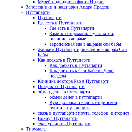
Музей подводного флота Индии
Заповедники и нац.парки Андра Прадеш
Путтапарти
Путтапарти
Где есть в Путтапарти
Где есть в Путтапарти
Заметки индомана. Путтапатри,
питание в ашраме
европейская еда в ашраме саи бабы
Жилье в Путтапарти, вселение в ашрам Саи
Бабы
Как доехать в Путтапарти
Как доехать в Путтапарти
Как доехать к Саи Бабе из Дели
поездом
Клиника доктора Рао в Путтапарти
Покупки в Путтапарти
обмен денег в путтапарти
обмен денег в путтапарти
Курс доллара и евро к индийской
рупии в путтапарти
связь в путтапарти: почта, телефон, интернет
Вокруг Путтапарти
Экскурсии из Путтапарти
Тирумала