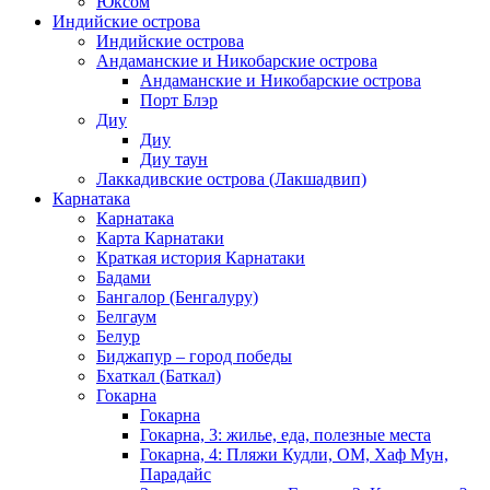
Юксом
Индийские острова
Индийские острова
Андаманские и Никобарские острова
Андаманские и Никобарские острова
Порт Блэр
Диу
Диу
Диу таун
Лаккадивские острова (Лакшадвип)
Карнатака
Карнатака
Карта Карнатаки
Краткая история Карнатаки
Бадами
Бангалор (Бенгалуру)
Белгаум
Белур
Биджапур – город победы
Бхаткал (Баткал)
Гокарна
Гокарна
Гокарна, 3: жилье, еда, полезные места
Гокарна, 4: Пляжи Кудли, ОМ, Хаф Мун,
Парадайс