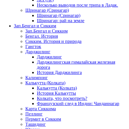
Несколько выводов после трипа в Ладак.
Шринагар (Сринагар)
Шринагар (Сринагар)
Шринагар: рай на земле
Зап.Бенгал и Сикким
Зап.Бенгал и Сикким
Бенгал. История
Сикким. История и природа
Гангток
Дарджилинг
Дарджилинг
Дарджилингская гималайская железная
дорога
История Дарджилинга
Калимпонг
Калькутта (Колката)
Калькутта (Колката)
История Калькутты
Колката, что посмотреть?
Французский след в Индии: Чанданнагар
Карта Сиккима
Пеллинг
Пермит в Сикким
Ташидинг