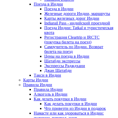
Поезда в Индии
Поезда в Индии
Железные дороги Индии, маршруты
Карты железных дорог Индии
Indiarail Pass - индийский проездной
Поезда Индии: Tatkal и туристическая
квота
Регистрация Сleartrip и IRCTC
(покупка билета на поезд)
Самоучитель по Индии. Возврат
билета на поезд
Цены на поезда в Индии
Шатабди экспрессы
Экспрессы Радждхани
Джан Шатабди
Такси в Индии
Карты Индии
Правила Индии
Правила Индии
Алкоголь в Индии
Как делать покупки в Индии
Как делать покупки в Индии
Что привезти из Индии в подарок
Намасте или как здороваться в Индии:
значение, перевод, жест