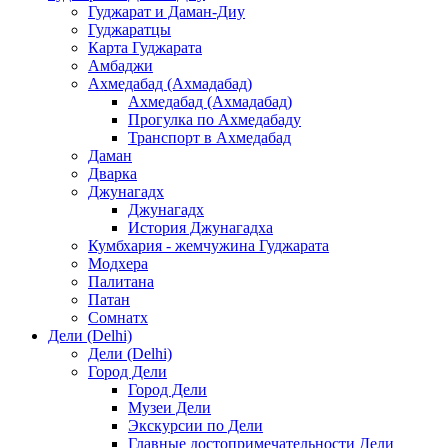
Гуджарат и Даман-Диу
Гуджаратцы
Карта Гуджарата
Амбаджи
Ахмедабад (Ахмадабад)
Ахмедабад (Ахмадабад)
Прогулка по Ахмедабаду
Транспорт в Ахмедабад
Даман
Дварка
Джунагадх
Джунагадх
История Джунагадха
Кумбхария - жемчужина Гуджарата
Модхера
Палитана
Патан
Сомнатх
Дели (Delhi)
Дели (Delhi)
Город Дели
Город Дели
Музеи Дели
Экскурсии по Дели
Главные достопримечательности Дели