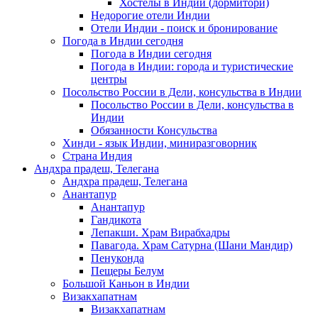
Хостелы в Индии (дормитори)
Недорогие отели Индии
Отели Индии - поиск и бронирование
Погода в Индии сегодня
Погода в Индии сегодня
Погода в Индии: города и туристические
центры
Посольство России в Дели, консульства в Индии
Посольство России в Дели, консульства в
Индии
Обязанности Консульства
Хинди - язык Индии, миниразговорник
Страна Индия
Андхра прадеш, Телегана
Андхра прадеш, Телегана
Анантапур
Анантапур
Гандикота
Лепакши. Храм Вирабхадры
Павагода. Храм Сатурна (Шани Мандир)
Пенуконда
Пещеры Белум
Большой Каньон в Индии
Визакхапатнам
Визакхапатнам