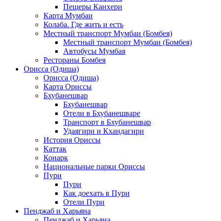
Пещеры Канхери
Карта Мумбаи
Колаба. Где жить и есть
Местный транспорт Мумбаи (Бомбея)
Местный транспорт Мумбаи (Бомбея)
Автобусы Мумбая
Рестораны Бомбея
Орисса (Одиша)
Орисса (Одиша)
Карта Ориссы
Бхубанешвар
Бхубанешвар
Отели в Бхубанешваре
Транспорт в Бхубанешвар
Удаягири и Кхандагири
История Ориссы
Каттак
Конарк
Национальные парки Ориссы
Пури
Пури
Как доехать в Пури
Отели Пури
Пенджаб и Харьяна
Пенджаб и Харьяна