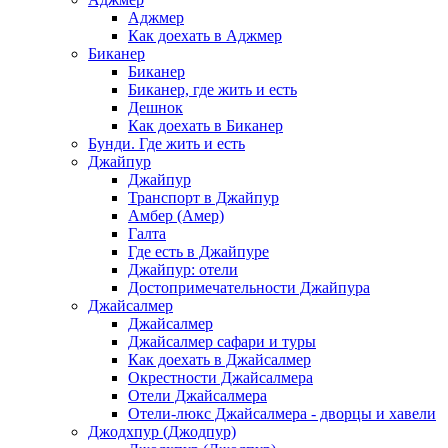
Аджмер
Как доехать в Аджмер
Биканер
Биканер
Биканер, где жить и есть
Дешнок
Как доехать в Биканер
Бунди. Где жить и есть
Джайпур
Джайпур
Транспорт в Джайпур
Амбер (Амер)
Галта
Где есть в Джайпуре
Джайпур: отели
Достопримечательности Джайпура
Джайсалмер
Джайсалмер
Джайсалмер сафари и туры
Как доехать в Джайсалмер
Окрестности Джайсалмера
Отели Джайсалмера
Отели-люкс Джайсалмера - дворцы и хавели
Джодхпур (Джодпур)