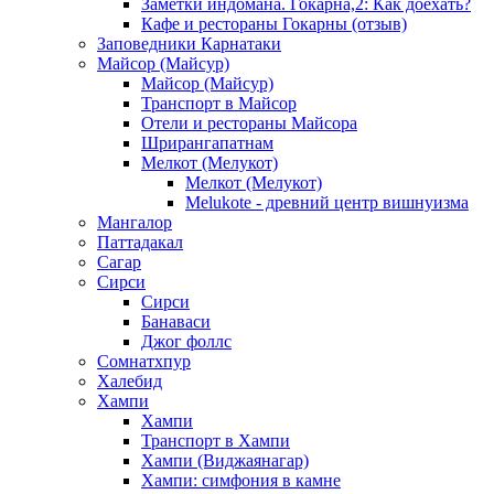
Заметки индомана. Гокарна,2: Как доехать?
Кафе и рестораны Гокарны (отзыв)
Заповедники Карнатаки
Майсор (Майсур)
Майсор (Майсур)
Транспорт в Майсор
Отели и рестораны Майсора
Шрирангапатнам
Мелкот (Мелукот)
Мелкот (Мелукот)
Melukote - древний центр вишнуизма
Мангалор
Паттадакал
Сагар
Сирси
Сирси
Банаваси
Джог фоллс
Сомнатхпур
Халебид
Хампи
Хампи
Транспорт в Хампи
Хампи (Виджаянагар)
Хампи: симфония в камне