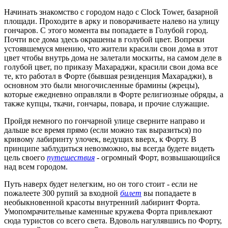
Начинать знакомство с городом надо с Clock Tower, базарной
площади. Проходите в арку и поворачиваете налево на улицу
гончаров. С этого момента вы попадаете в Голубой город.
Почти все дома здесь окрашены в голубой цвет. Вопреки
устоявшемуся мнению, что жители красили свои дома в этот
цвет чтобы внутрь дома не залетали москиты, на самом деле в
голубой цвет, по приказу Махараджи, красили свои дома все
те, кто работал в Форте (бывшая резиденция Махараджи), в
основном это были многочисленные брамины (жрецы),
которые ежедневно оправляли в Форте религиозные обряды, а
также купцы, ткачи, гончары, повара, и прочие служащие.
Пройдя немного по гончарной улице сверните направо и
дальше все время прямо (если можно так выразиться) по
кривому лабиринту улочек, ведущих вверх, к Форту. В
принципе заблудиться невозможно, вы всегда будете видеть
цель своего
путешествия
- огромный Форт, возвышающийся
над всем городом.
Путь наверх будет нелегким, но он того стоит - если не
пожалеете 300 рупий за входной
билет
вы попадаете в
необыкновенной красоты внутренний лабиринт Форта.
Умопомрачительные каменные кружева Форта привлекают
сюда туристов со всего света. Вдоволь нагулявшись по Форту,