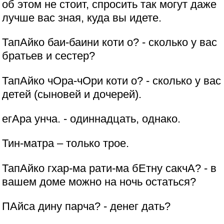
об этом не стоит, спросить так могут даже
лучше вас зная, куда вы идете.
ТапАйко баи-баини коти о? - сколько у вас
братьев и сестер?
ТапАйко чОра-чОри коти о? - сколько у вас
детей (сыновей и дочерей).
егАра унча. - одиннадцать, однако.
Тин-матра – только трое.
ТапАйко гхар-ма рати-ма бЕтну сакчА? - в
вашем доме можно на ночь остаться?
ПАйса дину парча? - денег дать?