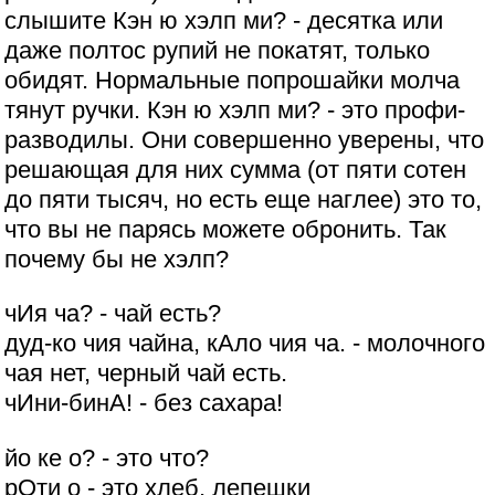
слышите Кэн ю хэлп ми? - десятка или
даже полтос рупий не покатят, только
обидят. Нормальные попрошайки молча
тянут ручки. Кэн ю хэлп ми? - это профи-
разводилы. Они совершенно уверены, что
решающая для них сумма (от пяти сотен
до пяти тысяч, но есть еще наглее) это то,
что вы не парясь можете обронить. Так
почему бы не хэлп?
чИя ча? - чай есть?
дуд-ко чия чайна, кАло чия ча. - молочного
чая нет, черный чай есть.
чИни-бинА! - без сахара!
йо ке о? - это что?
рОти о - это хлеб, лепешки