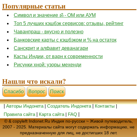
Популярные статьи
Символ и значение ॐ - ОМ или АУМ
Топ 5 лучших кэшбэк сервисов: отзывы, рейтинг
Чаванпраш - вкусно и полезно
Банковские карты с кэшбэком и % на остаток
Санскрит и алфавит деванагари
Касты Индии, от варн к современности
Рисунки хной: узоры мехенди
Нашли что искали?
Cпасибо
Вопрос
Поиск
|
Авторы Индонета
|
Создатель Индонета
|
Контакты
|
Правила сайта
|
Карта сайта
|
FAQ
|
© & copyleft Indonet.Ru Индия по-русски ~ Живой путеводитель,
2007 - 2025. Материалы сайта могут содержать информацию, не
предназначенную для лиц, не достигших 18 лет.