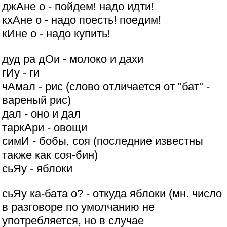
джАне о - пойдем! надо идти!
кхАне о - надо поесть! поедим!
кИне о - надо купить!
дуд ра дОи - молоко и дахи
гИу - ги
чАмал - рис (слово отличается от "бат" -
вареный рис)
дал - оно и дал
таркАри - овощи
симИ - бобы, соя (последние известны
также как соя-бин)
сьЯу - яблоки
сьЯу ка-бата о? - откуда яблоки (мн. число
в разговоре по умолчанию не
употребляется, но в случае