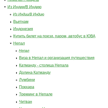
Из Индии/В Индию
Из Индии/В Индию
Вьетнам
Индонезия
Купить билет на поезд, паром, автобус в ЮВА
Непал
Непал
Виза в Непал и организация путешествия
Катманду - столица Непала
Долина Катманду
Лумбини
Покхара
Треккинг в Непале
Читван