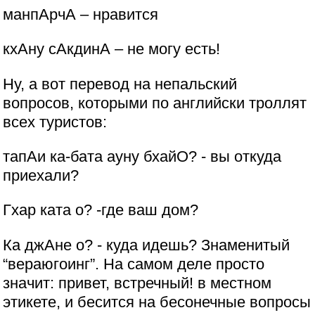
манпАрчА – нравится
кхАну сАкдинА – не могу есть!
Ну, а вот перевод на непальский
вопросов, которыми по английски троллят
всех туристов:
тапАи ка-бата ауну бхайО? - вы откуда
приехали?
Гхар ката о? -где ваш дом?
Ка джАне о? - куда идешь? Знаменитый
“вераюгоинг”. На самом деле просто
значит: привет, встречный! в местном
этикете, и бесится на бесонечные вопросы