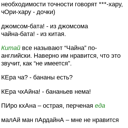
необходимости точности говорят ***-хару,
чОри-хару - дочки)
джомсом-бата! - из джомсома
чайна-бата! - из китая.
Китай
все называют “Чайна” по-
английски. Наверно им нравится, что это
звучит, как “не имеется”.
КЕра ча? - бананы есть?
КЕра чхАйна! - бананьев нема!
ПИро кхАна – острая, перченая
еда
малАй ман пАрдайнА – мне не нравится