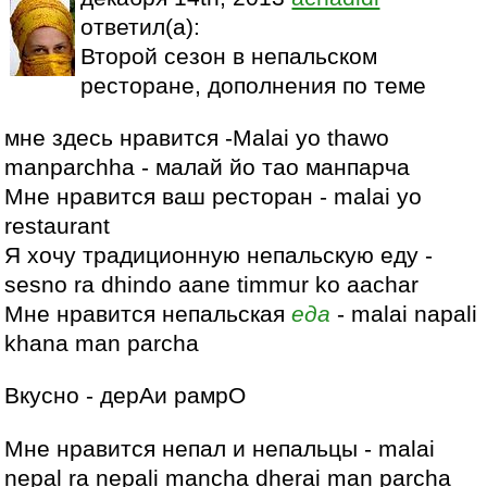
ответил(а):
Второй сезон в непальском
ресторане, дополнения по теме
мне здесь нравится -Malai yo thawo
manparchha - малай йо тао манпарча
Мне нравится ваш ресторан - malai yo
restaurant
Я хочу традиционную непальскую еду -
sesno ra dhindo aane timmur ko aachar
Мне нравится непальская
еда
- malai napali
khana man parcha
Вкусно - дерАи рамрО
Мне нравится непал и непальцы - malai
nepal ra nepali mancha dherai man parcha