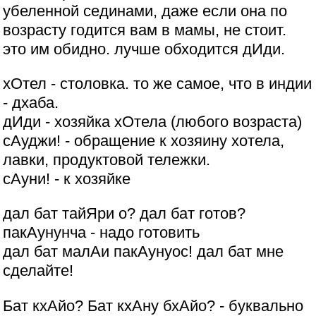
убеленной сединами, даже если она по
возрасту годится вам в мамы, не стоит.
это им обидно. лучше обходится дИди.
хОтел - столовка. то же самое, что в индии
- дхаба.
дИди - хозяйка хОтела (любого возраста)
сАуджи! - обращение к хозяину хотела,
лавки, продуктовой тележки.
сАуни! - к хозяйке
дал бат тайЯри о? дал бат готов?
пакАунунча - надо готовить
дал бат малАи пакАунуос! дал бат мне
сделайте!
Бат кхАйо? Бат кхАну бхАйо? - буквально