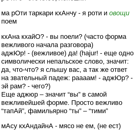
ма рОти таркари кхАнчу - я роти и
овощи
поем
кхАна кхайО? - вы поели? (часто форма
вежливого начала разговора)
аджЮр! - (вежливое) да! (hajur! - еще одно
символически непальское слово, значит:
да, что-что? я слышу вас, а так же ответ
на звательный падеж: раааам! - аджЮр? -
эй рам? - чего?)
Еще аджюр – значит “вы” в самой
вежливейшей форме. Просто вежливо
“тапАй”, фамильярно “ты” – “тими”
мАсу кхАндайнА - мясо не ем, (не ест)