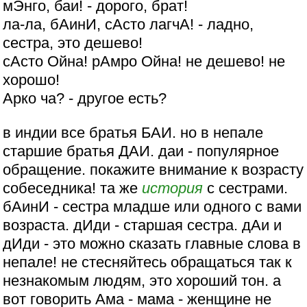
мЭнго, баи! - дорого, брат!
ла-ла, бАинИ, сАсто лагчА! - ладно,
сестра, это дешево!
сАсто Ойна! рАмро Ойна! не дешево! не
хорошо!
Арко ча? - другое есть?
в индии все братья БАИ. но в непале
старшие братья ДАИ. даи - популярное
обращение. покажите внимание к возрасту
собеседника! та же
история
с сестрами.
бАинИ - сестра младше или одного с вами
возраста. дИди - старшая сестра. дАи и
дИди - это можно сказать главные слова в
непале! не стесняйтесь обращаться так к
незнакомым людям, это хороший тон. а
вот говорить Ама - мама - женщине не