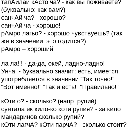
тапАйлай кАсто ча? - как вы поживаете?
(буквально: как вам?)
санчАй ча? - хорошо?
санчАй ча - хорошо!
рАмро лагьо? - хорошо чувствуешь? (так
же в значении: это годится?)
рАмро – хороший
ла ла!!! - да-да, окей, ладно-ладно!
Унча! - буквально значит: есть, имеется,
употребляется в значении “Так точно!”
“Вот именно!” “Так и есть!” “Правильно!”
кОти о? - сколько? (напр. рупий)
сунтала ек кило-ко коти рупия? - за кило
мандаринов сколько рупий?
кОти лагчА? кОти парчА? - сколько стоит?