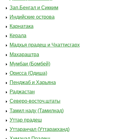
Зап.Бенгал и Сикким
Индийские острова
Карнатака
Керала
Мадхья прадеш и Чхаттисгарх
Махараштра
Мумбаи (Бомбей)
Орисса (Одиша)
Пенджаб и Харьяна
Раджастан
Северо-восточ.штаты
Тамил наду (Тамилнад)
Уттар прадеш
Уттаранчал (Уттаракханд)
Химачал Прадеш