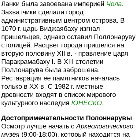
Ланки была завоевана империей
Чола
.
Захватчики сделали город
административным центром острова. В
1070 г. царь Виджаябаху изгнал
пришельцев, однако оставил Поллонаруву
столицей. Расцвет города пришелся на
вторую половину XII в. - правление царя
Паракрамабаху I. В XIII столетии
Поллонарува была заброшена.
Реставрация ее памятников началась
только в ХХ в. С 1982 г. местные
древности входят в список мирового
культурного наследия
ЮНЕСКО
.
Достопримечательности Полоннарувы
.
Осмотр лучше начать с
Археологического
музея
(9:00-18:00), который находится на