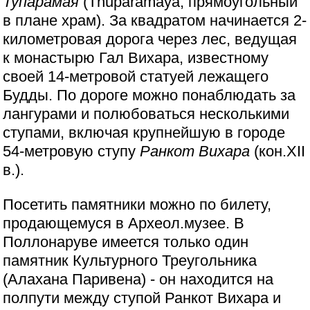
Тупарамая
(Thuparamaya, прямоугольный
в плане храм). За квадратом начинается 2-
километровая дорога через лес, ведущая
к монастырю Гал Вихара, известному
своей 14-метровой статуей лежащего
Будды. По дороге можно понаблюдать за
лангурами и полюбоваться несколькими
ступами, включая крупнейшую в городе
54-метровую ступу
Ранкот Вихара
(кон.XII
в.).
Посетить памятники можно по билету,
продающемуся в Археол.музее. В
Поллонаруве имеется только один
памятник Культурного Треугольника
(Алахана Паривена) - он находится на
полпути между ступой Ранкот Вихара и