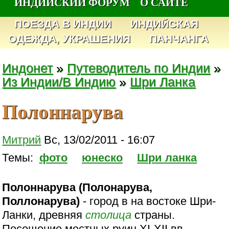
ИНДИЙСКИЙ ФОРУМ
О САЙТЕ
ПОЕЗДА В ИНДИИ
ИНДИЙСКАЯ
ОДЕЖДА, УКРАШЕНИЯ
ПАНЧАНГА
Индонет
»
Путеводитель по Индии
»
Из Индии/В Индию
»
Шри Ланка
Полоннарува
Митрий
Вс, 13/02/2011 - 16:07
Темы:
фото
юнеско
Шри ланка
Полоннарува (Полонарува,
Поллонарува)
- город в на востоке Шри-
Ланки, древняя
столица
страны.
Посещение местных руин XI-XII вв.,