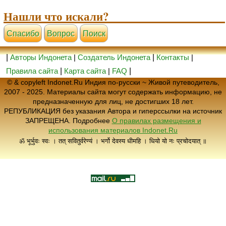
Нашли что искали?
Cпасибо
Вопрос
Поиск
|
Авторы Индонета
|
Создатель Индонета
|
Контакты
|
Правила сайта
|
Карта сайта
|
FAQ
|
© & copyleft Indonet.Ru Индия по-русски ~ Живой путеводитель,
2007 - 2025. Материалы сайта могут содержать информацию, не
предназначенную для лиц, не достигших 18 лет.
РЕПУБЛИКАЦИЯ без указания Автора и гиперссылки на источник
ЗАПРЕЩЕНА. Подробнее
О правилах размещения и
использования материалов Indonet.Ru
ॐ भूर्भुवः स्वः । तत् सवितुर्वरेण्यं । भर्गो देवस्य धीमहि । धियो यो नः प्रचोदयात् ॥