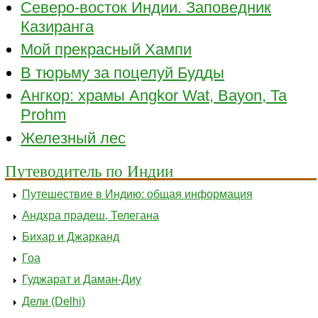
Северо-восток Индии. Заповедник
Казиранга
Мой прекрасный Хампи
В тюрьму за поцелуй Будды
Ангкор: храмы Angkor Wat, Bayon, Ta
Prohm
Железный лес
Путеводитель по Индии
Путешествие в Индию: общая информация
Андхра прадеш, Телегана
Бихар и Джарканд
Гоа
Гуджарат и Даман-Диу
Дели (Delhi)