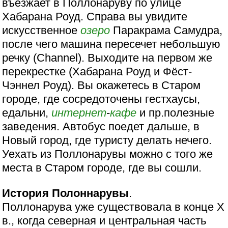
въезжает в Поллонаруву по улице
Хабарана Роуд. Справа вы увидите
искусственное
озеро
Паракрама Самудра,
после чего машина пересечет небольшую
речку (Channel). Выходите на первом же
перекрестке (Хабарана Роуд и Фёст-
Чэннел Роуд). Вы окажетесь в Старом
городе, где сосредоточены гестхаусы,
едальни,
интернет
-
кафе
и пр.полезные
заведения. Автобус поедет дальше, в
Новый город, где туристу делать нечего.
Уехать из Поллонарувы можно с того же
места в Старом городе, где вы сошли.
История Полоннарувы
.
Поллонарува уже существовала в конце Х
в., когда северная и центральная часть