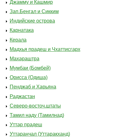
Джамму и Кашмир
Зап.Бенгал и Сикким
Индийские острова
Карнатака
Керала
Мадхья прадеш и Чхаттисгарх
Махараштра
Мумбаи (Бомбей)
Орисса (Одиша)
Пенджаб и Харьяна
Раджастан
Северо-восточ.штаты
Тамил наду (Тамилнад)
Уттар прадеш
Уттаранчал (Уттаракханд)