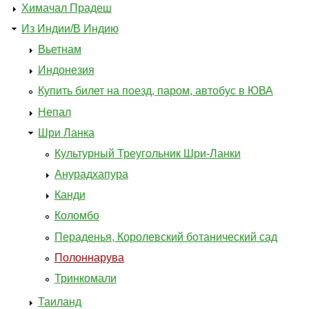
Химачал Прадеш
Из Индии/В Индию
Вьетнам
Индонезия
Купить билет на поезд, паром, автобус в ЮВА
Непал
Шри Ланка
Культурный Треугольник Шри-Ланки
Анурадхапура
Канди
Коломбо
Пераденья, Королевский ботанический сад
Полоннарува
Тринкомали
Таиланд