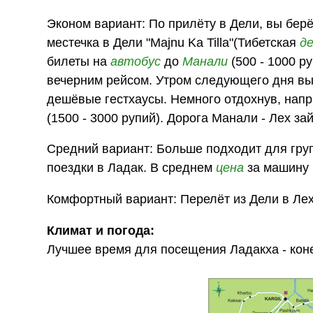
Эконом вариант: По прилёту в Дели, вы берёте
местечка в Дели "Majnu Ka Tilla"(Тибетская
д
билеты на
автобус
до
Манали
(500 - 1000 р
вечерним рейсом. Утром следующего дня вы
дешёвые гестхаусы. Немного отдохнув, напр
(1500 - 3000 рупий). Дорога Манали - Лех за
Средний вариант: Больше подходит для гру
поездки в Ладак. В среднем
цена
за машину 
Комфортный вариант: Перелёт из Дели в Лех 
Климат и погода:
Лучшее время для посещения Ладакха - кон