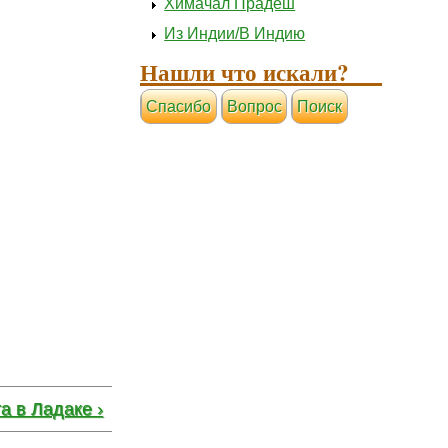
Химачал Прадеш
Из Индии/В Индию
Нашли что искали?
Cпасибо
Вопрос
Поиск
а в Ладаке ›