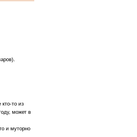
ларов).
 кто-то из
году, может в
го и муторно