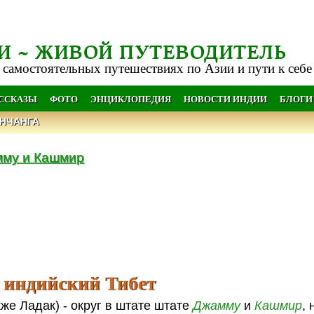
И ~ ЖИВОЙ ПУТЕВОДИТЕЛЬ
 самостоятельных путешествиях по Азии и пути к себе
АССКАЗЫ
ФОТО
ЭНЦИКЛОПЕДИЯ
НОВОСТИ ИНДИИ
БЛОГИ
НЧАНГА
му и Кашмир
- индийский Тибет
же Ладак) - округ в штате штате
Джамму
и
Кашмир
,