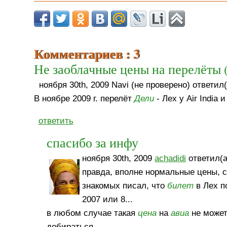
Комментариев : 3
Не заоблачные цены на перелёты (
ноября 30th, 2009 Navi (не проверено) ответил(
В ноябре 2009 г. перелёт
Дели
- Лех у Air India 
ответить
спасибо за инфу
ноября 30th, 2009
achadidi
ответил(а
правда, вполне нормальные цены, с
знакомых писал, что
билет
в Лех по
2007 или 8...
в любом случае такая
цена
на
авиа
не может
добираться