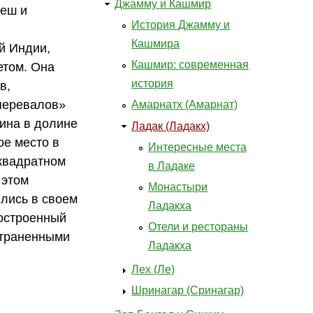
Джамму и Кашмир
еш и
История Джамму и
Кашмира
й Индии,
Кашмир: современная
етом. Она
история
в,
 перевалов»
Амарнатх (Амарнат)
вина в долине
Ладак (Ладакх)
ое место в
Интересные места
 квадратном
в Ладаке
 этом
Монастыри
ились в своем
Ладакха
остроенный
Отели и рестораны
остраненными
Ладакха
Лех (Ле)
Шринагар (Сринагар)