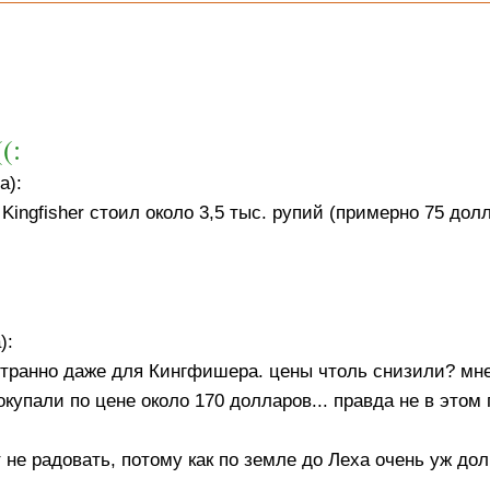
(:
а):
и Kingfisher стоил около 3,5 тыс. рупий (примерно 75 дол
):
транно даже для Кингфишера. цены чтоль снизили? мне
купали по цене около 170 долларов... правда не в этом 
 не радовать, потому как по земле до Леха очень уж дол