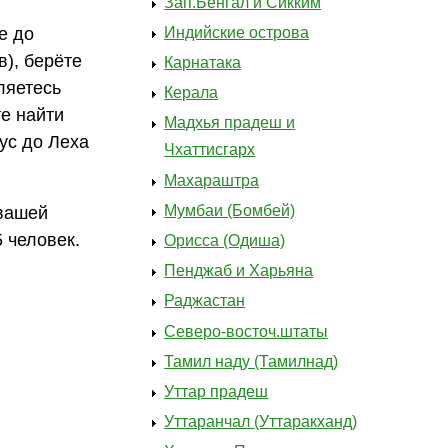
Зап.Бенгал и Сикким
е до
Индийские острова
в), берёте
Карнатака
ляетесь
Керала
е найти
Мадхья прадеш и
ус до Леха
Чхаттисгарх
Махараштра
Мумбаи (Бомбей)
 вашей
 человек.
Орисса (Одиша)
Пенджаб и Харьяна
Раджастан
Северо-восточ.штаты
Тамил наду (Тамилнад)
Уттар прадеш
Уттаранчал (Уттаракханд)