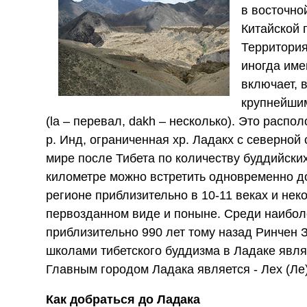
в восточно
Китайской 
Территория
иногда име
включает, 
крупнейшим
(la – перевал, dakh – несколько). Это расп
р. Инд, ограниченная хр. Ладакх с северной
мире после Тибета по количеству буддийски
километре можно встретить одновременно до
регионе приблизительно в 10-11 веках и не
первозданном виде и поныне. Среди наибо
приблизительно 990 лет тому назад Ринчен 
школами тибетского буддизма в Ладаке явля
Главным городом Ладака является - Лех (Ле
Как добраться до Ладака