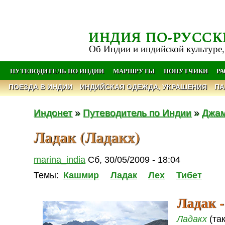
ИНДИЯ ПО-РУССК
Об Индии и индийской культуре,
ПУТЕВОДИТЕЛЬ ПО ИНДИИ
МАРШРУТЫ
ПОПУТЧИКИ
Р
ПОЕЗДА В ИНДИИ
ИНДИЙСКАЯ ОДЕЖДА, УКРАШЕНИЯ
ПА
Индонет
»
Путеводитель по Индии
»
Джам
Ладак (Ладакх)
marina_india
Сб, 30/05/2009 - 18:04
Темы:
Кашмир
Ладак
Лех
Тибет
Ладак 
Ладакх
(так