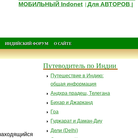
МОБИЛЬНЫЙ Indonet
Для АВТОРОВ
|
|
ИНДИЙСКИЙ ФОРУМ
О САЙТЕ
Путеводитель по Индии
Путешествие в Индию:
общая информация
Андхра прадеш, Телегана
Бихар и Джарканд
Гоа
Гуджарат и Даман-Диу
Дели (Delhi)
 находящийся