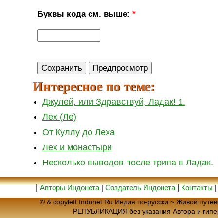
Буквы кода см. выше:
*
Интересное по теме:
Джулей, или Здравствуй, Ладак! 1.
Лех (Ле)
От Куллу до Леха
Лех и монастыри
Несколько выводов после трипа в Ладак.
|
Авторы Индонета
|
Создатель Индонета
|
Контакты
© & copyleft Indonet.Ru Индия по-русски ~ Живой пут
РЕПУБЛИКАЦИЯ без указания Автора и гип