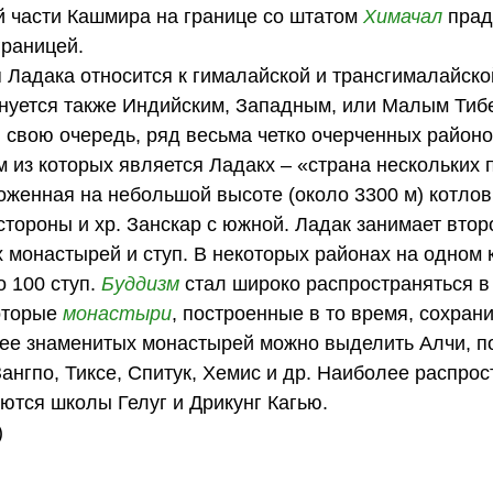
й части Кашмира на границе со штатом
Химачал
прад
границей.
 Ладака относится к гималайской и трансгималайско
нуется также Индийским, Западным, или Малым Тиб
в свою очередь, ряд весьма четко очерченных районо
 из которых является Ладакх – «страна нескольких
оложенная на небольшой высоте (около 3300 м) котло
 стороны и хр. Занскар с южной. Ладак занимает втор
х монастырей и ступ. В некоторых районах на одном
 100 ступ.
Буддизм
стал широко распространяться в
которые
монастыри
, построенные в то время, сохран
лее знаменитых монастырей можно выделить Алчи, п
Зангпо, Тиксе, Спитук, Хемис и др. Наиболее распр
ются школы Гелуг и Дрикунг Кагью.
)