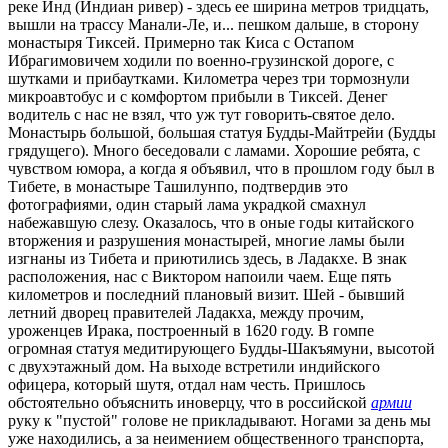
реке Инд (Индиан ривер) - здесь ее ширина метров тридцать,
вышли на трассу Манали-Ле, и... пешком дальше, в сторону
монастыря Тиксей. Примерно так Киса с Остапом
Ибрагимовичем ходили по военно-грузинской дороге, с
шутками и прибаутками. Километра через три тормознули
микроавтобус и с комфортом прибыли в Тиксей. Денег
водитель с нас не взял, что уж тут говорить-святое дело.
Монастырь большой, большая статуя Будды-Майтрейи (Будды
грядущего). Много беседовали с ламами. Хорошие ребята, с
чувством юмора, а когда я объявил, что в прошлом году был в
Тибете, в монастыре Ташилунпо, подтвердив это
фотографиями, один старый лама украдкой смахнул
набежавшую слезу. Оказалось, что в оные годы китайского
вторжения и разрушения монастырей, многие ламы были
изгнаны из Тибета и приютились здесь, в Ладакхе. В знак
расположения, нас с Виктором напоили чаем. Еще пять
километров и последний плановый визит. Шей - бывший
летний дворец правителей Ладакха, между прочим,
уроженцев Ирака, построенный в 1620 году. В гомпе
огромная статуя медитирующего Будды-Шакъямуни, высотой
с двухэтажный дом. На выходе встретили индийского
офицера, который шутя, отдал нам честь. Пришлось
обстоятельно объяснить иноверцу, что в российской
армии
руку к "пустой" голове не прикладывают. Ногами за день мы
уже находились, а за неимением общественного транспорта,