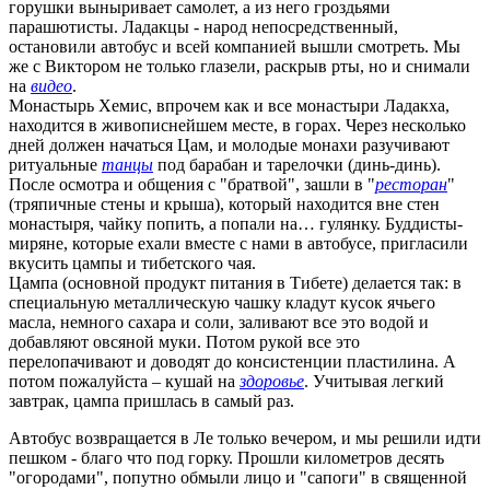
горушки выныривает самолет, а из него гроздьями
парашютисты. Ладакцы - народ непосредственный,
остановили автобус и всей компанией вышли смотреть. Мы
же с Виктором не только глазели, раскрыв рты, но и снимали
на
видео
.
Монастырь Хемис, впрочем как и все монастыри Ладакха,
находится в живописнейшем месте, в горах. Через несколько
дней должен начаться Цам, и молодые монахи разучивают
ритуальные
танцы
под барабан и тарелочки (динь-динь).
После осмотра и общения с "братвой", зашли в "
ресторан
"
(тряпичные стены и крыша), который находится вне стен
монастыря, чайку попить, а попали на… гулянку. Буддисты-
миряне, которые ехали вместе с нами в автобусе, пригласили
вкусить цампы и тибетского чая.
Цампа (основной продукт питания в Тибете) делается так: в
специальную металлическую чашку кладут кусок ячьего
масла, немного сахара и соли, заливают все это водой и
добавляют овсяной муки. Потом рукой все это
перелопачивают и доводят до консистенции пластилина. А
потом пожалуйста – кушай на
здоровье
. Учитывая легкий
завтрак, цампа пришлась в самый раз.
Автобус возвращается в Ле только вечером, и мы решили идти
пешком - благо что под горку. Прошли километров десять
"огородами", попутно обмыли лицо и "сапоги" в священной