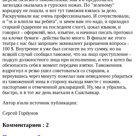
загвоздка оказалась в гурхских ножах. По "зеленому"
коридору не пошли, и вот тут таможня взялась за дело.
Раскручивали нас очень профессионально. И сочувствовали,
и "эх и влипли вы ребята", и зачем вам это надо, и приходил
старшой (ударение на последнем слоге), цокал языком, и
говорил – оформляй, мол, изъятие, и начинал писать протокол
на клочке бумаги - действа было много. В финале же этого
театра с нас был запрошен эквивалент разрешения вопроса -
100 $. Внутренне я уже был согласен на эту сумму, но на
всякий случай сообщил таможне, что на лицо преступление -
подкуп должностного лица при исполнении, и что я хотел бы
обезопасить себя в момент передачи взятки. Таможенник
вздрогнул и резко ушел советоваться со старшим, а
вернувшись через минуту пожелал нам немедленно убираться
из таможенной зоны в сторону выхода вместе с ножами,
паспортами и отмеченной декларацией. Ну, мы и убрались,
быстро, и в тот же день выехали в Сыктывкар.
Автор и\или источник публикации:
Cергей Горбунов
Комментариев : 2