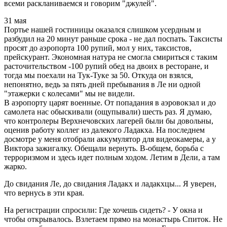
всеми раскланиваемся и говорим "джулей".
31 мая
Портье нашей гостиницы оказался слишком усердным и
разбудил на 20 минут раньше срока - не дал поспать. Таксисты
просят до аэропорта 100 рупий, мол у них, таксистов,
прейскурант. Экономная натура не смогла смириться с таким
расточительством -100 рупий обед на двоих в ресторане, и
тогда мы поехали на Тук-Туке за 50. Откуда он взялся,
непонятно, ведь за пять дней пребывания в Ле ни одной
"этажерки с колесами" мы не видели.
В аэропорту царят военные. От попадания в аэровокзал и до
самолета нас обыскивали (ощупывали) шесть раз. Я думаю,
что контролеры Верхнечовских лагерей были бы довольны,
оценив работу коллег из далекого Ладакха. На последнем
досмотре у меня отобрали аккумулятор для видеокамеры, а у
Виктора зажигалку. Обещали вернуть. В-общем, борьба с
терроризмом и здесь идет полным ходом. Летим в Дели, а там
жарко.
До свидания Ле, до свидания Ладакх и ладакхцы... Я уверен,
что вернусь в эти края.
На регистрации спросили: Где хочешь сидеть? - У окна и
чтобы открывалось. Взлетаем прямо на монастырь Спиток. Не