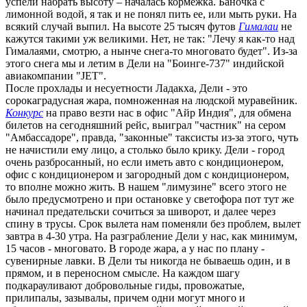
успели набрать высоту – началась кормежка. Баночка с
лимонной водой, я так и не понял пить ее, или мыть руки. На
всякий случай выпил. На высоте 25 тысяч футов
Гималаи
не
кажутся такими уж великими. Нет, не так: "Лечу я как-то над
Гималаями, смотрю, а нынче снега-то многовато будет". Из-за
этого снега мы и летим в Дели на "Боинге-737" индийской
авиакомпании "JET".
После прохлады и несуетности Ладакха, Дели - это
сорокаградусная жара, помноженная на людской муравейник.
Конкурс
на право везти нас в офис "Айр Индия", для обмена
билетов на сегодняшний рейс, выиграл "частник" на сером
"Амбассадоре", правда, "законные" таксисты из-за этого, чуть
не начистили ему лицо, а столько было крику. Дели - город
очень разбросанный, но если иметь авто с кондиционером,
офис с кондиционером и загородный дом с кондиционером,
то вполне можно жить. В нашем "лимузине" всего этого не
было предусмотрено и при остановке у светофора пот тут же
начинал предательски сочиться за шиворот, и далее через
спину в трусы. Срок вылета нам поменяли без проблем, вылет
завтра в 4-30 утра. На разграбление Дели у нас, как минимум,
15 часов - многовато. В городе жара, а у нас по плану -
сувенирные лавки. В Дели ты никогда не бываешь один, и в
прямом, и в переносном смысле. На каждом шагу
подкарауливают добровольные гиды, провожатые,
прилипалы, зазывалы, причем одни могут много и