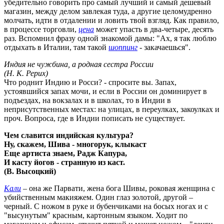
убедительно говорить про самый лучший и самый дешевый
магазин, между делом завлекая туда, а другие целомудренно
молчать, идти в отдалении и ловить твой взгляд. Как правило,
в процессе торговли,
цена
может упасть в два-четыре, десять
раз. Вспомнил фразу одной знакомой дамы: "Ах, я так люблю
отдыхать в Италии, там такой
шоппинг
- закачаешься".
Индия не чужбина, а родная сестра России
(Н. К. Рерих)
Что роднит Индию и Росси? - спросите вы. Запах,
устоявшийся запах мочи, и если в России он доминирует в
подъездах, на вокзалах и в школах, то в Индии в
неприсутственных местах: на улицах, в переулках, закоулках и
проч. Вопроса, где в Индии пописать не существует.
Чем славится индийская культура?
Ну, скажем, Шива - многорук, клыкаст
Еще артиста знаем, Радж Капура,
И касту йогов - странную из каст.
(В. Высоцкий)
Кали
– она же Парвати, жена бога Шивы, роковая женщина с
убийственным макияжем. Один глаз золотой, другой –
черный. С ножом в руке и бубенчиками на босых ногах и с
"высунутым" красным, картонным языком. Ходит по