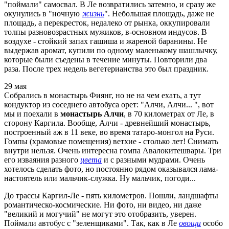
"поймали" самосвал. В Ле возвратились затемно, и сразу же
окунулись в "ночную
жизнь
". Небольшая площадь, даже не
площадь, а перекресток, недалеко от рынка, оккупировали
толпы разновозрастных мужиков, в-основном индусов. В
воздухе - стойкий запах гашиша и жареной баранины. Не
выдержав аромат, купили по одному маленькому шашлычку,
которые были съедены в течение минуты. Повторили два
раза. После трех недель вегетерианства это был праздник.
29 мая
Собрались в монастырь Фиянг, но не на чем ехать, а тут
кондуктор из соседнего автобуса орет: "Алчи, Алчи... ", вот
мы и поехали в
монастырь Алчи
, в 70 километрах от Ле, в
сторону Каргила. Вообще, Алчи - древнейший монастырь,
построенный аж в 11 веке, во время татаро-монгол на Руси.
Гомпы (храмовые помещения) ветхие - столько лет! Снимать
внутри нельзя. Очень интересна гомпа Авалокитешвары. Три
его изваяния разного
цвета
и с разными мудрами. Очень
хотелось сделать фото, но постоянно рядом оказывался лама-
настоятель или мальчик-служка. Ну мальчик, погоди...
До трассы Каргил-Ле - пять километров. Пошли, ландшафты
романтическо-космические. Ни фото, ни видео, ни даже
"великий и могучий" не могут это отобразить, уверен.
Поймали автобус с "зеленщиками". Так, как в Ле
овощи
особо