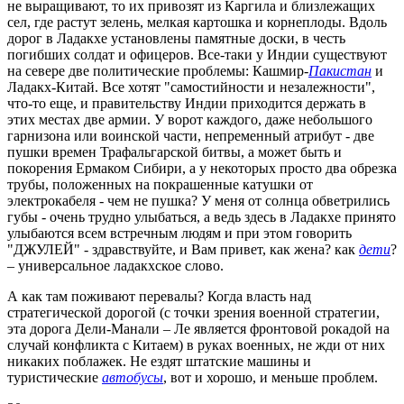
не выращивают, то их привозят из Каргила и близлежащих
сел, где растут зелень, мелкая картошка и корнеплоды. Вдоль
дорог в Ладакхе установлены памятные доски, в честь
погибших солдат и офицеров. Все-таки у Индии существуют
на севере две политические проблемы: Кашмир-
Пакистан
и
Ладакх-Китай. Все хотят "самостийности и незалежности",
что-то еще, и правительству Индии приходится держать в
этих местах две армии. У ворот каждого, даже небольшого
гарнизона или воинской части, непременный атрибут - две
пушки времен Трафальгарской битвы, а может быть и
покорения Ермаком Сибири, а у некоторых просто два обрезка
трубы, положенных на покрашенные катушки от
электрокабеля - чем не пушка? У меня от солнца обветрились
губы - очень трудно улыбаться, а ведь здесь в Ладакхе принято
улыбаются всем встречным людям и при этом говорить
"ДЖУЛЕЙ" - здравствуйте, и Вам привет, как жена? как
дети
?
– универсальное ладакхское слово.
А как там поживают перевалы? Когда власть над
стратегической дорогой (с точки зрения военной стратегии,
эта дорога Дели-Манали – Ле является фронтовой рокадой на
случай конфликта с Китаем) в руках военных, не жди от них
никаких поблажек. Не ездят штатские машины и
туристические
автобусы
, вот и хорошо, и меньше проблем.