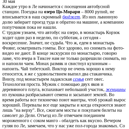
30 мая
Каждое утро в Ле начинается с посещения автобусной
станции. Поездка на
озеро Цо-Морари
– 8000 рупий, не
вписывается в наш скромный
бюджет
. Из них львинную
долю забирает проезд туда и обратно на машине, а компанию
попутчиков пока не нашли.
С трудом узнаем, что автобус на озеро, в монастырь Корзок
ходит один раз в неделю, по субботам, а сегодня -
воскресение. Значит, не судьба. Что ж, едем в монастырь
Фиянг, осматривать гомпы. Все здорово, но снимать на фото-
видео не дают. В конце экскурсии по монастырю, говорю
ламе, что вчера в Тиксее нам не только разрешили снимать, но
и напоили чаем. Монах размяк и свистнул кухонным –
напоить. Чай тибетский. Виктор не очень хорошо к нему
относится, я же с удовольствием выпил два стаканчика.
Внизу, под монастырем ладакхская
семья
сеет овес.
Технология проста. Мужик с помощью двух яков и
деревянного плуга, вспахивает небольшой участок,
женщины
из лукошка разбрасывают семена и засыпают землей. Во
время работы все тихонечко поют мантры, чтоб урожай вырос
хороший. Перевалы все еще закрыты и когда откроются знают
лишь "на верху". Все, сжигаем мосты и покупаем билеты на
самолет до Дели. Отъезд из Ле отмечаем поеданием
мороженного с соком манго - обалдеть как вкусно. Вечером
гуляя по Ле, замечаем, что у нас уже пол-города знакомых. Со