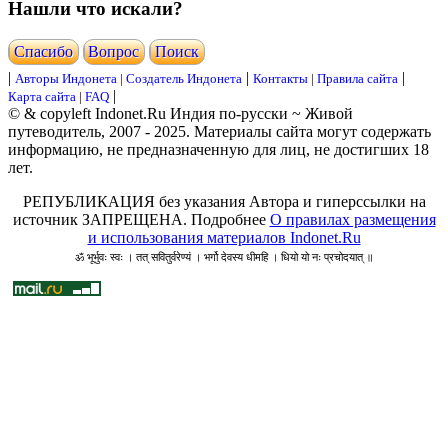
Нашли что искали?
Cпасибо
Вопрос
Поиск
|
|
|
Авторы Индонета
|
Создатель Индонета
Контакты
|
Правила сайта
|
Карта сайта
|
FAQ
© & copyleft Indonet.Ru Индия по-русски ~ Живой
путеводитель, 2007 - 2025. Материалы сайта могут содержать
информацию, не предназначенную для лиц, не достигших 18
лет.
РЕПУБЛИКАЦИЯ без указания Автора и гиперссылки на
источник ЗАПРЕЩЕНА. Подробнее
О правилах размещения
и использования материалов Indonet.Ru
ॐ भूर्भुवः स्वः । तत् सवितुर्वरेण्यं । भर्गो देवस्य धीमहि । धियो यो नः प्रचोदयात् ॥