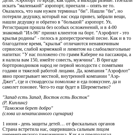
Дели. Аэропорт то вроде, как один, а выходы разные. Поехали
искать "маленький" аэропорт, приехали – опять не то.
Оказалось, что нам нужен терминал "би". Нашли "би", но
потеряли дедушку, который нас сюда привез, забрали вещи,
нашли дедушку и обратно в "большой" аэропорт. Ух.
Регистрация прошла без особых осложенений, и в 4-00
знакомый "Ил-96" принял клиентов на борт. "Аэрофлот - это
крылья родины" - пелось в доперестроечной песне. Как и в то
благодатное время, "крылья" отличаются ненавязчивым
сервисом, слабой кормежкой и лимитом на слабоалкогольные
напитки: "У нас положено сто грамм Каберне на пассажира, а
я налила вам 150, имейте совесть, мужчина". В бригаде
бортпроводников народ не первой молодости с помятыми
годами и тяжелой работой лицами. Да, компания "Аэрофлот"
явно проигрывает местной, внутренней компании "Аэр-
Джет", где и стюардессы помоложе и еда повкуснее, да и
самолет поновее. Чего-то еще будет в Шереметьево?
"Запад есть Запад, Восток есть Восток"
(Р. Киплинг)
"Таможня берет добро"
(слова из ненаписанного сценария)
1 июня - день защиты детей… от фискальных органов
Страна встретила нас, ощерившись сальным лицом
шереметьевского таможенника. Как я и предполагал,