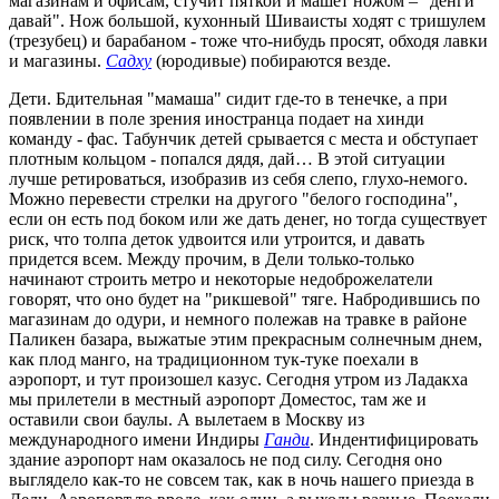
магазинам и офисам, стучит пяткой и машет ножом – "денги
давай". Нож большой, кухонный Шиваисты ходят с тришулем
(трезубец) и барабаном - тоже что-нибудь просят, обходя лавки
и магазины.
Садху
(юродивые) побираются везде.
Дети. Бдительная "мамаша" сидит где-то в тенечке, а при
появлении в поле зрения иностранца подает на хинди
команду - фас. Табунчик детей срывается с места и обступает
плотным кольцом - попался дядя, дай… В этой ситуации
лучше ретироваться, изобразив из себя слепо, глухо-немого.
Можно перевести стрелки на другого "белого господина",
если он есть под боком или же дать денег, но тогда существует
риск, что толпа деток удвоится или утроится, и давать
придется всем. Между прочим, в Дели только-только
начинают строить метро и некоторые недоброжелатели
говорят, что оно будет на "рикшевой" тяге. Набродившись по
магазинам до одури, и немного полежав на травке в районе
Паликен базара, выжатые этим прекрасным солнечным днем,
как плод манго, на традиционном тук-туке поехали в
аэропорт, и тут произошел казус. Сегодня утром из Ладакха
мы прилетели в местный аэропорт Доместос, там же и
оставили свои баулы. А вылетаем в Москву из
международного имени Индиры
Ганди
. Индентифицировать
здание аэропорт нам оказалось не под силу. Сегодня оно
выглядело как-то не совсем так, как в ночь нашего приезда в