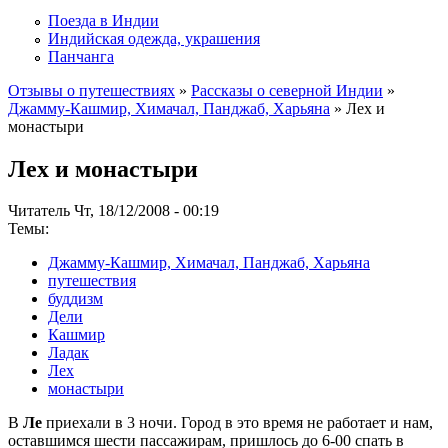
Поезда в Индии
Индийская одежда, украшения
Панчанга
Отзывы о путешествиях
»
Рассказы о северной Индии
»
Джамму-Кашмир, Химачал, Панджаб, Харьяна
» Лех и
монастыри
Лех и монастыри
Читатель Чт, 18/12/2008 - 00:19
Темы:
Джамму-Кашмир, Химачал, Панджаб, Харьяна
путешествия
буддизм
Дели
Кашмир
Ладак
Лех
монастыри
В
Ле
приехали в 3 ночи. Город в это время не работает и нам,
оставшимся шести пассажирам, пришлось до 6-00 спать в