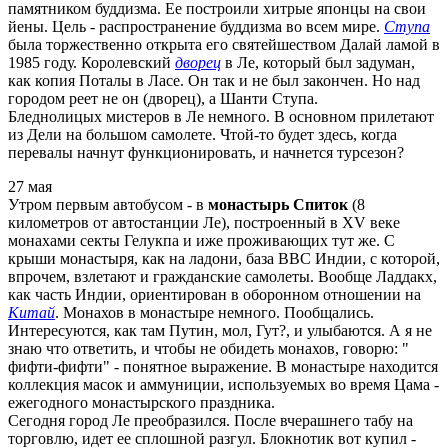
памятником буддизма. Ее построили хитрые японцы на свои
йены. Цель - распространение буддизма во всем мире.
Ступа
была торжественно открыта его святейшеством Далай ламой в
1985 году. Королевский
дворец
в Ле, который был задуман,
как копия Поталы в Ласе. Он так и не был закончен. Но над
городом реет не он (дворец), а Шанти Ступа.
Бледнолицых мистеров в Ле немного. В основном прилетают
из Дели на большом самолете. Чтой-то будет здесь, когда
перевалы начнут функционировать, и начнется турсезон?
27 мая
Утром первым автобусом - в
монастырь Спиток
(8
километров от автостанции Ле), построенный в XV веке
монахами секты Гелукпа и иже проживающих тут же. С
крыши монастыря, как на ладони, база ВВС Индии, с которой,
впрочем, взлетают и гражданские самолеты. Вообще Ладдакх,
как часть Индии, ориентирован в оборонном отношении на
Китай
. Монахов в монастыре немного. Пообщались.
Интересуются, как там Путин, мол, Гут?, и улыбаются. А я не
знаю что ответить, и чтобы не обидеть монахов, говорю: "
фифти-фифти" - понятное выражение. В монастыре находится
коллекция масок и аммуниции, используемых во время Цама -
ежегодного монастырского праздника.
Сегодня город Ле преобразился. После вчерашнего табу на
торговлю, идет ее сплошной разгул. Блокнотик вот купил -