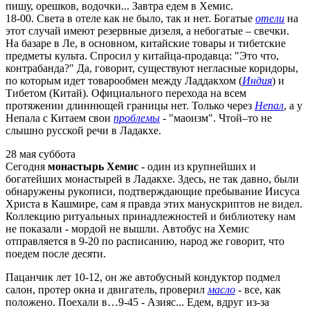
пишу, орешков, водочки... Завтра едем в Хемис.
18-00. Света в отеле как не было, так и нет. Богатые
отели
на
этот случай имеют резервные дизеля, а небогатые – свечки.
На базаре в Ле, в основном, китайские товары и тибетские
предметы культа. Спросил у китайца-продавца: "Это что,
контрабанда?" Да, говорит, существуют негласные коридоры,
по которым идет товарообмен между Ладдакхом (
Индия
) и
Тибетом (Китай). Официального перехода на всем
протяжении длиннющей границы нет. Только через
Непал
, а у
Непала с Китаем свои
проблемы
- "маоизм". Чтой–то не
слышно русской речи в Ладакхе.
28 мая суббота
Сегодня
монастырь Хемис
- один из крупнейших и
богатейших монастырей в Ладакхе. Здесь, не так давно, были
обнаружены рукописи, подтверждающие пребывание Иисуса
Христа в Кашмире, сам я правда этих манускриптов не видел.
Коллекцию ритуальных принадлежностей и библиотеку нам
не показали - мордой не вышли. Автобус на Хемис
отправляется в 9-20 по расписанию, народ же говорит, что
поедем после десяти.
Пацанчик лет 10-12, он же автобусный кондуктор подмел
салон, протер окна и двигатель, проверил
масло
- все, как
положено. Поехали в…9-45 - Азияс... Едем, вдруг из-за