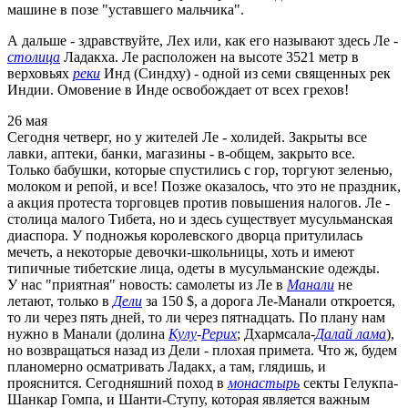
машине в позе "уставшего мальчика".
А дальше - здравствуйте, Лех или, как его называют здесь Ле -
столица
Ладакха. Ле расположен на высоте 3521 метр в
верховьях
реки
Инд (Синдху) - одной из семи священных рек
Индии. Омовение в Инде освобождает от всех грехов!
26 мая
Сегодня четверг, но у жителей Ле - холидей. Закрыты все
лавки, аптеки, банки, магазины - в-общем, закрыто все.
Только бабушки, которые спустились с гор, торгуют зеленью,
молоком и репой, и все! Позже оказалось, что это не праздник,
а акция протеста торговцев против повышения налогов. Ле -
столица малого Тибета, но и здесь существует мусульманская
диаспора. У подножья королевского дворца притулилась
мечеть, а некоторые девочки-школьницы, хоть и имеют
типичные тибетские лица, одеты в мусульманские одежды.
У нас "приятная" новость: самолеты из Ле в
Манали
не
летают, только в
Дели
за 150 $, а дорога Ле-Манали откроется,
то ли через пять дней, то ли через пятнадцать. По плану нам
нужно в Манали (долина
Кулу
-
Рерих
; Дхармсала-
Далай лама
),
но возвращаться назад из Дели - плохая примета. Что ж, будем
планомерно осматривать Ладакх, а там, глядишь, и
прояснится. Сегодняшний поход в
монастырь
секты Гелукпа-
Шанкар Гомпа, и Шанти-Ступу, которая является важным