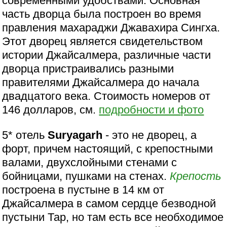
современными удобствами. Основная
часть дворца была построен во время
правления махараджи Джавахира Сингха.
Этот дворец является свидетельством
истории Джайсалмера, различные части
дворца пристраивались разными
правителями Джайсалмера до начала
двадцатого века. Стоимость номеров от
146 долларов, см.
подробности и фото
5* отель
Suryagarh
- это не дворец, а
форт, причем настоящий, с крепостными
валами, двухслойными стенами с
бойницами, пушками на стенах.
Крепость
построена в пустыне в 14 км от
Джайсалмера в самом сердце безводной
пустыни Тар, но там есть все необходимое