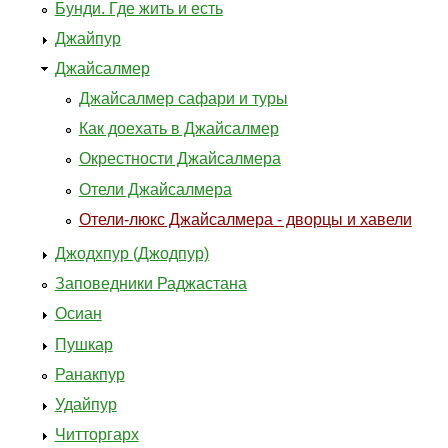
Бунди. Где жить и есть
Джайпур
Джайсалмер
Джайсалмер сафари и туры
Как доехать в Джайсалмер
Окрестности Джайсалмера
Отели Джайсалмера
Отели-люкс Джайсалмера - дворцы и хавели
Джодхпур (Джодпур)
Заповедники Раджастана
Осиан
Пушкар
Ранакпур
Удайпур
Читторгарх