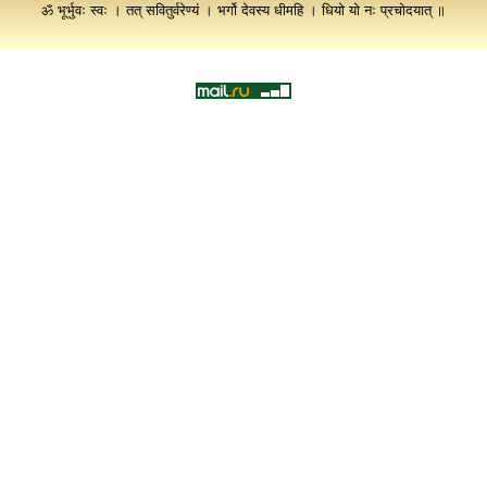
ॐ भूर्भुवः स्वः । तत् सवितुर्वरेण्यं । भर्गो देवस्य धीमहि । धियो यो नः प्रचोदयात् ॥