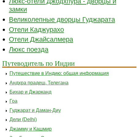
Люкс-отели Джодхпура - дворцы и
замки
Великолепные дворцы Гуджарата
Отели Каджурахо
Отели Джайсалмера
Люкс поезда
Путеводитель по Индии
Путешествие в Индию: общая информация
Андхра прадеш, Телегана
Бихар и Джарканд
Гоа
Гуджарат и Даман-Диу
Дели (Delhi)
Джамму и Кашмир