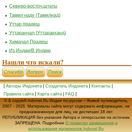
Северо-восточ.штаты
Тамил наду (Тамилнад)
Уттар прадеш
Уттаранчал (Уттаракханд)
Химачал Прадеш
Из Индии/В Индию
Нашли что искали?
Cпасибо
Вопрос
Поиск
|
Авторы Индонета
|
Создатель Индонета
|
Контакты
|
Правила сайта
|
Карта сайта
|
FAQ
|
© & copyleft Indonet.Ru Индия по-русски ~ Живой путеводитель,
2007 - 2025. Материалы сайта могут содержать информацию, не
предназначенную для лиц, не достигших 18 лет.
РЕПУБЛИКАЦИЯ без указания Автора и гиперссылки на источник
ЗАПРЕЩЕНА. Подробнее
О правилах размещения и
использования материалов Indonet.Ru