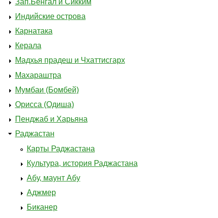
Зап.Бенгал и Сикким
Индийские острова
Карнатака
Керала
Мадхья прадеш и Чхаттисгарх
Махараштра
Мумбаи (Бомбей)
Орисса (Одиша)
Пенджаб и Харьяна
Раджастан
Карты Раджастана
Культура, история Раджастана
Абу, маунт Абу
Аджмер
Биканер