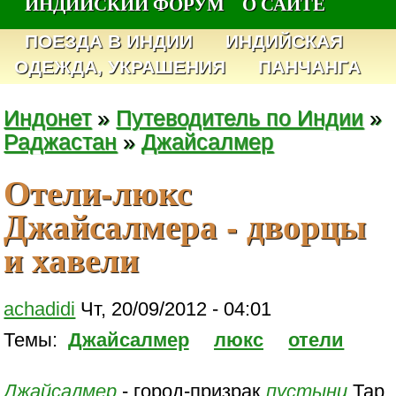
ИНДИЙСКИЙ ФОРУМ
О САЙТЕ
ПОЕЗДА В ИНДИИ
ИНДИЙСКАЯ
ОДЕЖДА, УКРАШЕНИЯ
ПАНЧАНГА
Индонет
»
Путеводитель по Индии
»
Раджастан
»
Джайсалмер
Отели-люкс
Джайсалмера - дворцы
и хавели
achadidi
Чт, 20/09/2012 - 04:01
Темы:
Джайсалмер
люкс
отели
Джайсалмер
- город-призрак
пустыни
Тар