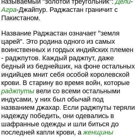
называемый "золотой треугольник":
Дели
-
Агра
-Джайпур. Раджастан граничит с
Пакистаном.
Название Раджастан означает "земля
царей". Это родина одного из самых
воинственных и гордых индийских племен
- раджпутов. Каждый раджпут, даже
бедный из беднейших, на фоне остальных
индийцев мнит себя особой королевской
крови. В старину во время войн, которые
раджпуты
вели со всеми остальными
индусами, у них был обычай под
названием джахар. Если раджпуты теряли
надежду победить, они одевались в
шафранные одежды и шли биться до
последней капли крови, а
женщины