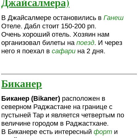
Джайсалмера)
В Джайсалмере остановились в
Ганеш
Отеле. Дабл стоит 150-200 рп.
Очень хороший отель. Хозяин нам
организовал билеты на
поезд
. И через
него я поехал в
сафари
на 2 дня.
Биканер
Биканер (Bikaner)
расположен в
северном Раджастане на границе с
пустыней Тар и является четвертым по
величине городом в Раджастхане.
В Биканере есть интересный
форт
и