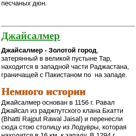
песчаных дюн.
Джайсалмер
Джайсалмер - Золотой город
,
затерянный в великой пустыне Тар,
находится в западной части Раджастана,
граничащей с Пакистаном по на западе.
Немного истории
Джайсалмер основан в 1156 г. Равал
Джайсал из раджпутского клана Бхатти
(Bhatti Rajput Rawal Jaisal) и перенесли
сюда стою столицу из Лодувры, которая
находится в 16 км. к западу. В 1294 г.