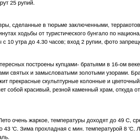
рут 25 рупий.
вры, сделанные в тюрьме заключенными, терракотов
инутах ходьбы от туристического бунгало по национ
с 10 утра до 4.30 часов; вход 2 рупии, фото запре
нтересных построены купцами- братьями в 16-ом веке
ми святых и замысловатыми золотыми узорами. Б
ит прекрасные скульптурные колонные и цветочный
т собой красивый, резной каменный храм, откуда о
Лето очень жаркое, температуры доходят до 49 С, с
о 43 'C. Зима прохладная с мин. температурой 8 'C.
аль.