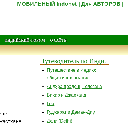
МОБИЛЬНЫЙ Indonet
Для АВТОРОВ
|
|
ИНДИЙСКИЙ ФОРУМ
О САЙТЕ
Путеводитель по Индии
Путешествие в Индию:
общая информация
Андхра прадеш, Телегана
Бихар и Джарканд
Гоа
Гуджарат и Даман-Диу
ице с
Дели (Delhi)
жастхане.