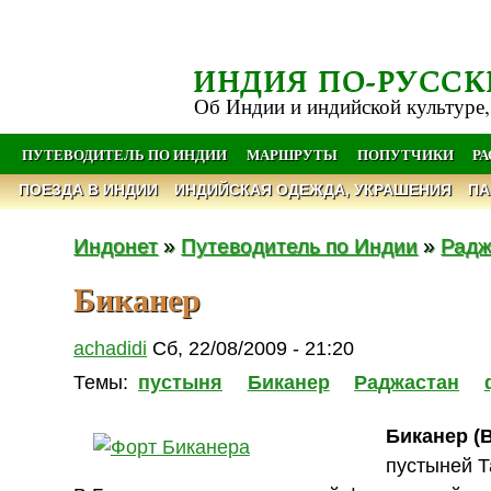
ИНДИЯ ПО-РУССК
Об Индии и индийской культуре,
ПУТЕВОДИТЕЛЬ ПО ИНДИИ
МАРШРУТЫ
ПОПУТЧИКИ
Р
ПОЕЗДА В ИНДИИ
ИНДИЙСКАЯ ОДЕЖДА, УКРАШЕНИЯ
ПА
Индонет
»
Путеводитель по Индии
»
Радж
Биканер
achadidi
Сб, 22/08/2009 - 21:20
Темы:
пустыня
Биканер
Раджастан
Биканер (B
пустыней Т