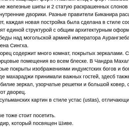
шие железные шипы и 2 статую раскрашенных слонов 
внутренние дворики. Разные правители Биканира ра
т, каждая новая постройка была сделана в стиле со
дят единой структурой с общим архитектурным офор
беды над могольской армией императора Аурангзеба
ена Сингха.
орец содержит много комнат, покрытых зеркалами. С
ворцовые помещения во всем блеске. В Чандра Маха
рые покрыты изображениями индуистских богов и бо
где махараджи принимали важных гостей, здесб так
билие зеркал, узорчатые решетки и большой ковер,
от дворец.
ульманских картин в стиле устас (ustas), отличающ
е тоже стоит посетить.
дир, который посвящен Шиве.