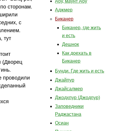
Абу, маунт Абу
по сторонам.
Аджмер
сширили
Биканер
седних, с
Биканер, где жить
млением.
и есть
, тут
Дешнок
Как доехать в
тоит
Биканер
л (Дворец
гинь.
Бунди. Где жить и есть
же проводили
Джайпур
 сделанный
Джайсалмер
Джодхпур (Джодпур)
ихся
Заповедники
Раджастана
Осиан