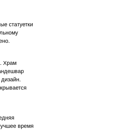
ые статуетки
альному
щено.
. Храм
рандешвар
 дизайн.
ткрывается
редняя
 Лучшее время