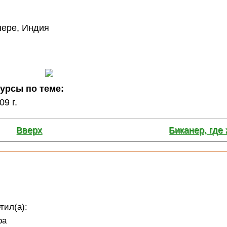
сурсы по теме:
9 г.
Вверх
Биканер, где 
тил(а):
ра