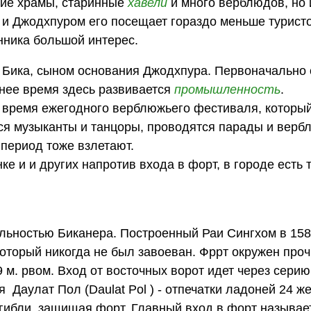
кие храмы, старинные
хавели
и много верблюдов, но и
 и Джодхпуром его посещает гораздо меньше туристо
нника большой интерес.
о Бика, сыном основания Джодхпура. Первоначально
нее время здесь развивается
промышленность
.
 время ежегодного верблюжьего фестиваля, которы
ся музыканты и танцоры, проводятся парады и вербл
 период тоже взлетают.
е и и других напротив входа в форт, в городе есть 
льностью Биканера. Построенный Раи Сингхом в 158
который никогда не был завоеван. Фррт окружен про
9 м. рвом. Вход от восточных ворот идет через серию
 Даулат Пол (Daulat Pol ) - отпечатки ладоней 24 ж
огибли, защищая форт. Главный вход в форт называет