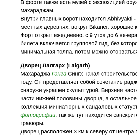
В форте также есть музей с экспозицией о
махараджам.
Внутри главных ворот находится Abhivyakti
местных деревнях. вокруг Bikaner: хорошие 
Форт открыт ежедневно, с 9 утра до 6 вечера
билета включается групповой гид, без котор
минимальная толпа, потом можно оторваться 
Дворец Лалгарх (Lalgarh)
Махараджа
Ганга
Сингх начал строительство
году. Он представляет собой сочетание радж
снаружи украшен скульптурой. Внрхняя част
части нижней половины дворца, а остальное
коллекция миниатюрных сандаловых статуето
фотографии
, так же тут находится санскр
гравюры.
Дворец расположен 3 км к северу от центра 