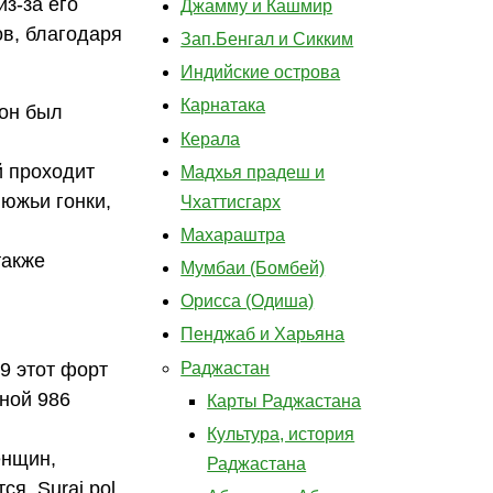
з-за его
Джамму и Кашмир
в, благодаря
Зап.Бенгал и Сикким
Индийские острова
Карнатака
 он был
Керала
й проходит
Мадхья прадеш и
южьи гонки,
Чхаттисгарх
Махараштра
также
Мумбаи (Бомбей)
Орисса (Одиша)
Пенджаб и Харьяна
Раджастан
9 этот форт
чной 986
Карты Раджастана
Культура, история
енщин,
Раджастана
ся Suraj pol,