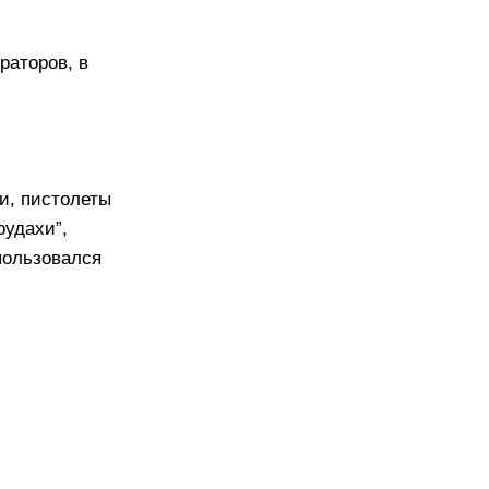
раторов, в
и, пистолеты
оудахи”,
пользовался