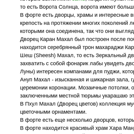
то есть Ворота Солнца, ворота имеют боль
В форте есть дворцы, храмы и интересные 
крепость на протяжении многих поколений ле
которыми она соединена, так что они выгля
Дворец Каран Махал был построен после по
находится серебрянный трон махараджи Кар
Шеш (Sheesh) Махал, то есть Зеркальный дв
захватить с собой фонарик лабы увидеть д
Луны) интересен компанами для пуджи, кото
Ануп Махал - изысканная и шикарная зала, 
церемонии коронации. Мозаичные потолки, о
заключенными местной тюрьмы укарашаю эт
В Пхул Махал (Дворец цветов) коллекция мус
цветочными орнаментами.
В форте есть еще несколько дворцов, которы
В форте находится красивый храм Хара Ман