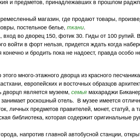
ружия и предметов, принадлежавших в прошлом радж
 - ремесленный магазин, где продают товары, произв
ковры, постельное белье,
ткани
.
, вход во дворец 150, фотик 30. Гиды от 100 рупий. 
ого войти в форт нельзя, придется ждать когда набер
конечно и бродить пока не надоест, правда особо не 
 этого много-этажного дворца из красного песчаника
астхани, европейских и восточных образцов архитек
ь дворцп является музеем,
семья
махараджи Биканер
 занимает роскошный отель. В музее имеется отлич
к, личных предметов правителей, монет, статуй, а т
итская библиотека, которая содержит оригинальные ру
города, напротив главной автобусной станции, откр