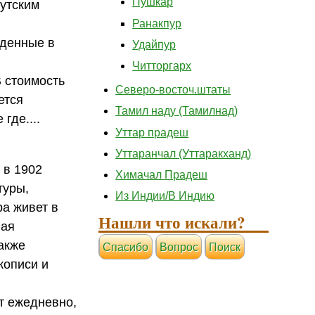
Пушкар
путским
Ранакпур
еденные в
Удайпур
Читторгарх
В стоимость
Северо-восточ.штаты
ется
Тамил наду (Тамилнад)
где....
Уттар прадеш
Уттаранчал (Уттаракханд)
 в 1902
Химачал Прадеш
туры,
Из Индии/В Индию
а живет в
Нашли что искали?
ная
акже
Cпасибо
Вопрос
Поиск
кописи и
ыт ежедневно,