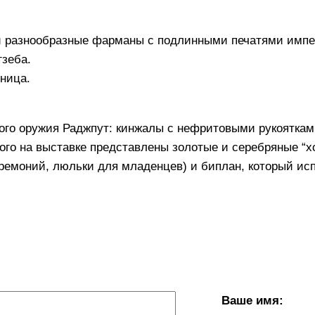
и разнообразные фарманы с подлинными печатями импе
зеба.
тница.
ного оружия Раджпут: кинжалы с нефритовыми рукояткам
го на выставке представлены золотые и серебряные “х
еремоний, люльки для младенцев) и биплан, который ис
Ваше имя: