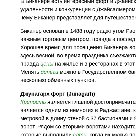
В Биканере есть интересный форт и джайнс
удаленности и конкуренции с Джайсалмером
чему Биканер представляет для путешестве
Биканер основан в 1488 году раджпутом Ра
важным торговым центром, правда в послед
Хорошее время для посещения Биканера во
здесь весной, во время праздника съезжают
правда
цены
на жилье и в ресторанах в этот
Менять
деньги
можно в Государственном банк
несколько обменных пунктов.
Джунагарх форт (Junagarh)
Крепость
является главной достопримечате
является одним из немногих в Раджастане, 
метровой в длину стеной с 37 бастионами и 
ворот. Рядом со вторыми воротами находится
которые выполнили
сати
, когда их мужья п