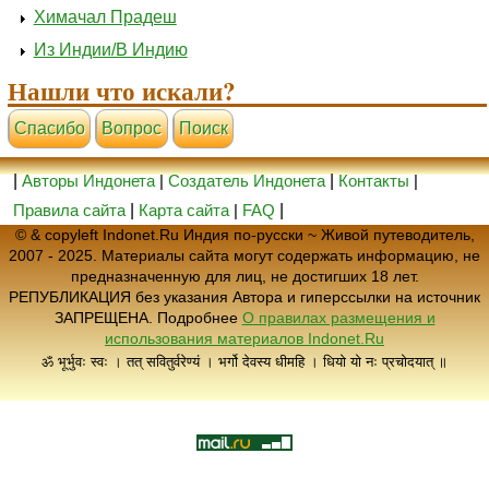
Химачал Прадеш
Из Индии/В Индию
Нашли что искали?
Cпасибо
Вопрос
Поиск
|
Авторы Индонета
|
Создатель Индонета
|
Контакты
|
Правила сайта
|
Карта сайта
|
FAQ
|
© & copyleft Indonet.Ru Индия по-русски ~ Живой путеводитель,
2007 - 2025. Материалы сайта могут содержать информацию, не
предназначенную для лиц, не достигших 18 лет.
РЕПУБЛИКАЦИЯ без указания Автора и гиперссылки на источник
ЗАПРЕЩЕНА. Подробнее
О правилах размещения и
использования материалов Indonet.Ru
ॐ भूर्भुवः स्वः । तत् सवितुर्वरेण्यं । भर्गो देवस्य धीमहि । धियो यो नः प्रचोदयात् ॥