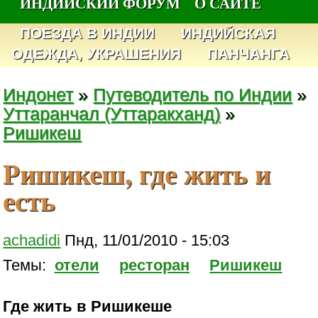
ИНДИЙСКИЙ ФОРУМ
О САЙТЕ
ПОЕЗДА В ИНДИИ
ИНДИЙСКАЯ
ОДЕЖДА, УКРАШЕНИЯ
ПАНЧАНГА
Индонет
»
Путеводитель по Индии
»
Уттаранчал (Уттаракханд)
»
Ришикеш
Ришикеш, где жить и
есть
achadidi
Пнд, 11/01/2010 - 15:03
Темы:
отели
ресторан
Ришикеш
Где жить в Ришикеше