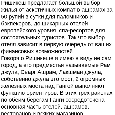
Ришикеш предлагает большой выбор
жилья от аскетичных компат в ашрамах за
50 рупий в сутки для паломников и
бэкпекеров, до шикарных отелей
европейского уровня, спа-ресортов для
состоятельных туристов. Так что выбор
отеля зависит в первую очередь от ваших
финансовых возможностей.
Говоря о Ришикеше я имею в виду не сам
город, а его предместья называемые Рам
джула, Сварг Ашрам, Лакшман джула,
собственно джула это мост, 2 огромных
железных моста над Гангой выполняют
функцию ориентиров. В этих трех районах
по обеим берегам Ганги сосредоточена
основная часть отелей, ашрамов,
ресторанов и всяких магазинов.