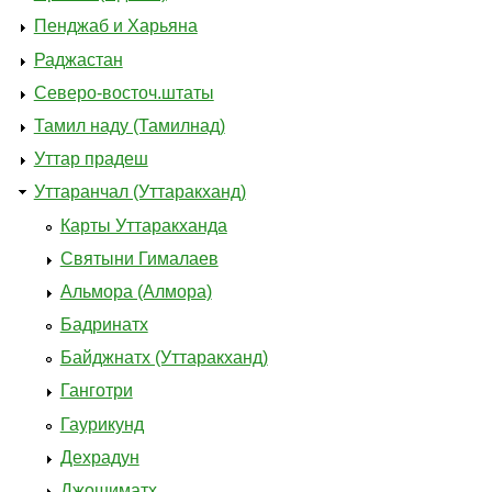
Пенджаб и Харьяна
Раджастан
Северо-восточ.штаты
Тамил наду (Тамилнад)
Уттар прадеш
Уттаранчал (Уттаракханд)
Карты Уттаракханда
Святыни Гималаев
Альмора (Алмора)
Бадринатх
Байджнатх (Уттаракханд)
Ганготри
Гаурикунд
Дехрадун
Джошиматх