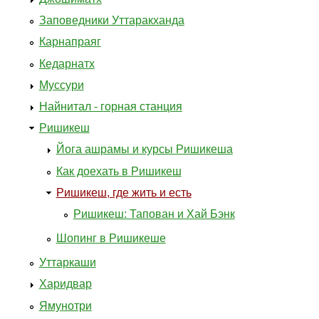
Заповедники Уттаракханда
Карнапраяг
Кедарнатх
Муссури
Найнитал - горная станция
Ришикеш
Йога ашрамы и курсы Ришикеша
Как доехать в Ришикеш
Ришикеш, где жить и есть
Ришикеш: Тапован и Хай Бэнк
Шопинг в Ришикеше
Уттаркаши
Харидвар
Ямунотри