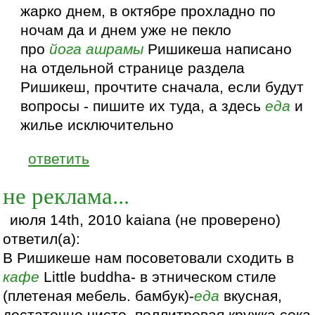
жарко днем, в октябре прохладно по
ночам да и днем уже не пекло
про
йога
ашрамы
Ришикеша написано
на отдельной странице раздела
Ришикеш, прочтите сначала, если будут
вопросы - пишите их туда, а здесь
еда
и
жилье исключительно
ответить
не реклама...
июля 14th, 2010 kaiana (не проверено)
ответил(а):
В Ришикеше нам посоветовали сходить в
кафе
Little buddha- в этническом стиле
(плетеная мебель. бамбук)-
еда
вкусная,
достаточно чисто, поллитровая кружка сока