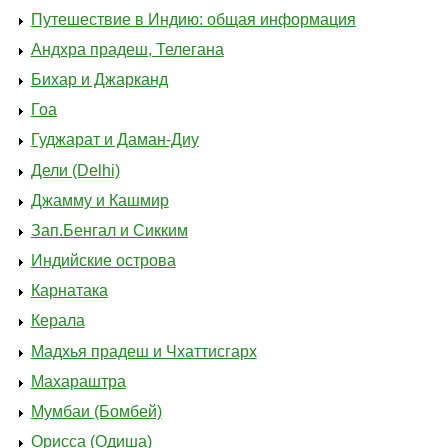
Путешествие в Индию: общая информация
Андхра прадеш, Телегана
Бихар и Джарканд
Гоа
Гуджарат и Даман-Диу
Дели (Delhi)
Джамму и Кашмир
Зап.Бенгал и Сикким
Индийские острова
Карнатака
Керала
Мадхья прадеш и Чхаттисгарх
Махараштра
Мумбаи (Бомбей)
Орисса (Одиша)