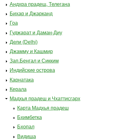
Андхра прадеш, Телегана
Бихар и Джарканд
Гоа
Гуджарат и Даман-Диу
Дели (Delhi)
Джамму и Кашмир
Зап.Бенгал и Сикким
Индийские острова
Карнатака
Керала
Мадхья прадеш и Чхаттисгарх
Карта Мадхья прадеш
Бхимбетка
Бхопал
Видиша