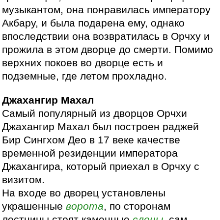
музыкантом, она понравилась императору
Акбару, и была подарена ему, однако
впоследствии она возвратилась в Орчху и
прожила в этом дворце до смерти. Помимо
верхних покоев во дворце есть и
подземные, где летом прохладно.
Джахангир Махал
Самый популярный из дворцов Орчхи
Джахангир Махал был построен раджей
Бир Сингхом Део в 17 веке качестве
временной резиденции императора
Джахангира, который приехал в Орчху с
визитом.
На входе во дворец установлены
украшенные
ворота
, по сторонам
лестницы стоят каменные
слоны
, сам