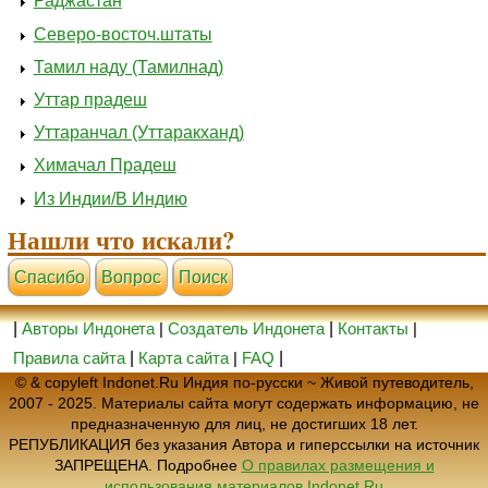
Раджастан
Северо-восточ.штаты
Тамил наду (Тамилнад)
Уттар прадеш
Уттаранчал (Уттаракханд)
Химачал Прадеш
Из Индии/В Индию
Нашли что искали?
Cпасибо
Вопрос
Поиск
|
Авторы Индонета
|
Создатель Индонета
|
Контакты
|
Правила сайта
|
Карта сайта
|
FAQ
|
© & copyleft Indonet.Ru Индия по-русски ~ Живой путеводитель,
2007 - 2025. Материалы сайта могут содержать информацию, не
предназначенную для лиц, не достигших 18 лет.
РЕПУБЛИКАЦИЯ без указания Автора и гиперссылки на источник
ЗАПРЕЩЕНА. Подробнее
О правилах размещения и
использования материалов Indonet.Ru