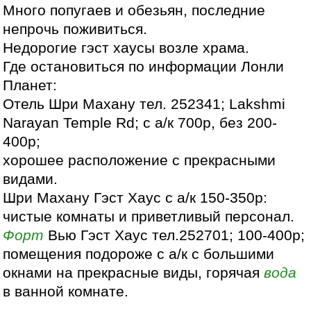
Много попугаев и обезьян, последние
непрочь поживиться.
Недорогие гэст хаусы возле храма.
Где остановиться по информации Лонли
Планет:
Отель Шри Махану тел. 252341; Lakshmi
Narayan Temple Rd; с а/к 700р, без 200-
400р;
хорошее расположение с прекрасными
видами.
Шри Махану Гэст Хаус с а/к 150-350р:
чистые комнаты и приветливый персонал.
Форт
Вью Гэст Хаус тел.252701; 100-400р;
помещения подороже с а/к с большими
окнами на прекрасные виды, горячая
вода
в ванной комнате.