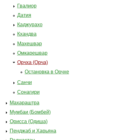
Гвалиор
Датия
Каджурахо
Кхандва
Махешвар
Омкарешвар
Орчха (Орча)
Остановка в Орчхе
Санчи
Сонагири
Махараштра
Мумбаи (Бомбей)
Орисса (Одиша)
Пенджаб и Харьяна