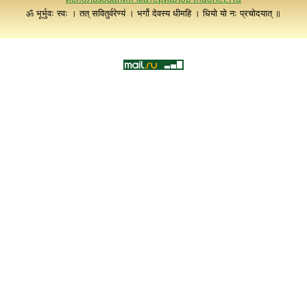
ॐ भूर्भुवः स्वः । तत् सवितुर्वरेण्यं । भर्गो देवस्य धीमहि । धियो यो नः प्रचोदयात् ॥