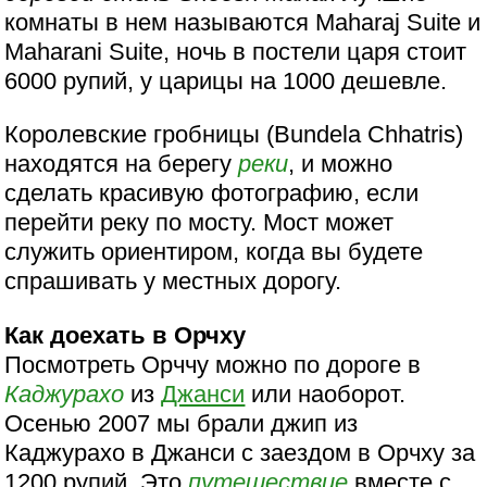
комнаты в нем называются Maharaj Suite и
Maharani Suite, ночь в постели царя стоит
6000 рупий, у царицы на 1000 дешевле.
Королевские гробницы (Bundela Chhatris)
находятся на берегу
реки
, и можно
сделать красивую фотографию, если
перейти реку по мосту. Мост может
служить ориентиром, когда вы будете
спрашивать у местных дорогу.
Как доехать в Орчху
Посмотреть Орччу можно по дороге в
Каджурахо
из
Джанси
или наоборот.
Осенью 2007 мы брали джип из
Каджурахо в Джанси с заездом в Орчху за
1200 рупий. Это
путешествие
вместе с