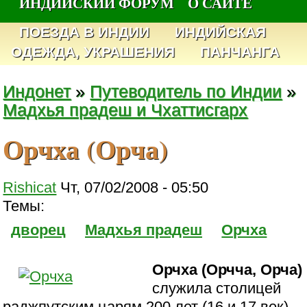
ИНДИЙСКИЙ ФОРУМ
О САЙТЕ
ПОЕЗДА В ИНДИИ
ИНДИЙСКАЯ
ОДЕЖДА, УКРАШЕНИЯ
ПАНЧАНГА
Индонет
»
Путеводитель по Индии
»
Мадхья прадеш и Чхаттисгарх
Орчха (Орча)
Rishicat
Чт, 07/02/2008 - 05:50
Темы:
дворец
Мадхья прадеш
Орчха
Орчха (Орчча, Орча)
служила столицей
раджпутским царям 200 лет (16 и 17 век),