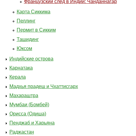
Французский след в Индии: Чанданнагар
Карта Сиккима
Пеллинг
Пермит в Сикким
Ташидинг
Юксом
Индийские острова
Карнатака
Керала
Мадхья прадеш и Чхаттисгарх
Махараштра
Мумбаи (Бомбей)
Орисса (Одиша)
Пенджаб и Харьяна
Раджастан