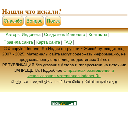
Нашли что искали?
Cпасибо
Вопрос
Поиск
|
Авторы Индонета
|
Создатель Индонета
|
Контакты
|
Правила сайта
|
Карта сайта
|
FAQ
|
© & copyleft Indonet.Ru Индия по-русски ~ Живой путеводитель,
2007 - 2025. Материалы сайта могут содержать информацию, не
предназначенную для лиц, не достигших 18 лет.
РЕПУБЛИКАЦИЯ без указания Автора и гиперссылки на источник
ЗАПРЕЩЕНА. Подробнее
О правилах размещения и
использования материалов Indonet.Ru
ॐ भूर्भुवः स्वः । तत् सवितुर्वरेण्यं । भर्गो देवस्य धीमहि । धियो यो नः प्रचोदयात् ॥