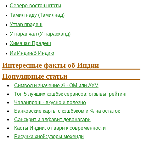
Северо-восточ.штаты
Тамил наду (Тамилнад)
Уттар прадеш
Уттаранчал (Уттаракханд)
Химачал Прадеш
Из Индии/В Индию
Интересные факты об Индии
Популярные статьи
Символ и значение ॐ - ОМ или АУМ
Топ 5 лучших кэшбэк сервисов: отзывы, рейтинг
Чаванпраш - вкусно и полезно
Банковские карты с кэшбэком и % на остаток
Санскрит и алфавит деванагари
Касты Индии, от варн к современности
Рисунки хной: узоры мехенди