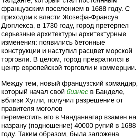
Талданге, который стал постоянным
французским поселением в 1688 году. С
приходом к власти Жозефа-Франсуа
Дюплекса, в 1730 году, город претерпел
серьезные архитектуры архитектурные
изменения: появились бетонные
конструкции и наступил расцвет морской
торговли. В целом, город превратился в
центр европейской торговли и коммерции.
Между тем, новый французский командир,
который начал свой
бизнес
в Банделе,
вблизи Хугли, получил разрешение от
правителя моголов
переместить его в Чанданнагар взамен на
назрану (подношение) 40000 рупий в 1688
году. Таким образом, была заложена