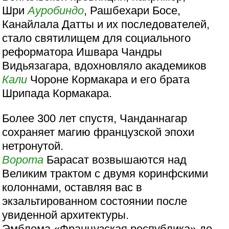
Шри
Ауробиндо
, Рашбехари Босе,
Канайлала Датты и их последователей,
стало святилищем для социального
реформатора Ишвара Чандры
Видьязагара, вдохновляло академиков
Кали
Чороне Кормакара и его брата
Шрипада Кормакара.
Более 300 лет спустя, Чанданнагар
сохраняет магию французской эпохи
нетронутой.
Ворота
Барасат возвышаются над
Великим трактом с двумя коринфскими
колоннами, оставляя вас в
экзальтированном состоянии после
увиденной архитектуры.
Эмблема «Французская республика» до