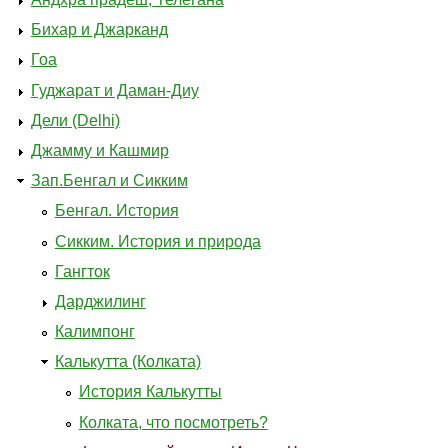
Бихар и Джарканд
Гоа
Гуджарат и Даман-Диу
Дели (Delhi)
Джамму и Кашмир
Зап.Бенгал и Сикким
Бенгал. История
Сикким. История и природа
Гангток
Дарджилинг
Калимпонг
Калькутта (Колката)
История Калькутты
Колката, что посмотреть?