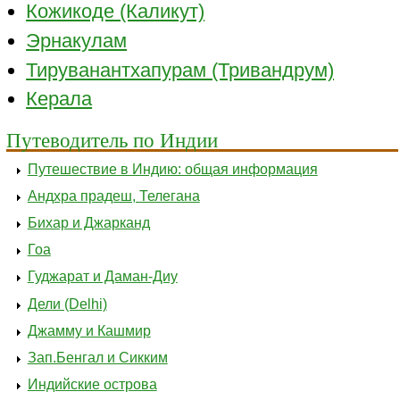
Кожикоде (Каликут)
Эрнакулам
Тируванантхапурам (Тривандрум)
Керала
Путеводитель по Индии
Путешествие в Индию: общая информация
Андхра прадеш, Телегана
Бихар и Джарканд
Гоа
Гуджарат и Даман-Диу
Дели (Delhi)
Джамму и Кашмир
Зап.Бенгал и Сикким
Индийские острова