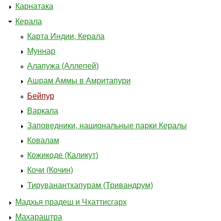
Карнатака
Керала
Карта Индии, Керала
Муннар
Алапужа (Аллепей)
Ашрам Аммы в Амритапури
Бейпур
Варкала
Заповедники, национальные парки Кералы
Ковалам
Кожикоде (Каликут)
Кочи (Кочин)
Тируванантхапурам (Тривандрум)
Мадхья прадеш и Чхаттисгарх
Махараштра