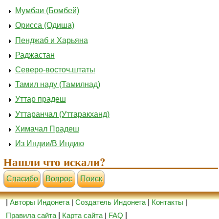
Мумбаи (Бомбей)
Орисса (Одиша)
Пенджаб и Харьяна
Раджастан
Северо-восточ.штаты
Тамил наду (Тамилнад)
Уттар прадеш
Уттаранчал (Уттаракханд)
Химачал Прадеш
Из Индии/В Индию
Нашли что искали?
Cпасибо
Вопрос
Поиск
|
Авторы Индонета
|
Создатель Индонета
|
Контакты
|
Правила сайта
|
Карта сайта
|
FAQ
|