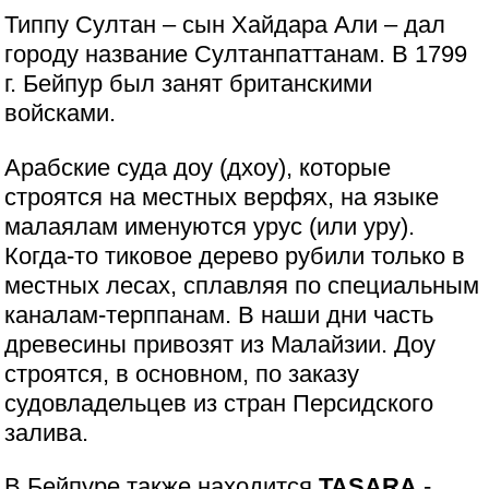
Типпу Султан – сын Хайдара Али – дал
городу название Султанпаттанам. В 1799
г. Бейпур был занят британскими
войсками.
Арабские суда доу (дхоу), которые
строятся на местных верфях, на языке
малаялам именуются урус (или уру).
Когда-то тиковое дерево рубили только в
местных лесах, сплавляя по специальным
каналам-терппанам. В наши дни часть
древесины привозят из Малайзии. Доу
строятся, в основном, по заказу
судовладельцев из стран Персидского
залива.
В Бейпуре также находится
TASARA
-