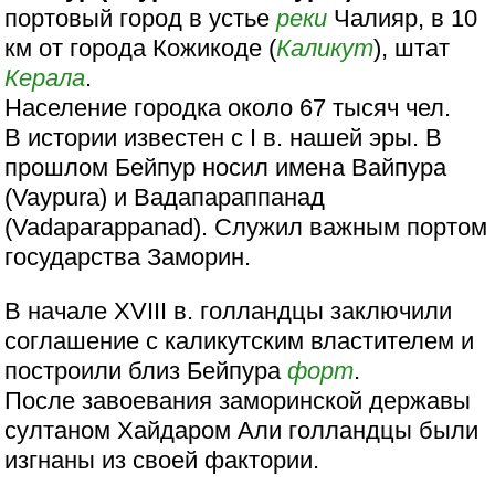
портовый город в устье
реки
Чалияр, в 10
км от города Кожикоде (
Каликут
), штат
Керала
.
Население городка около 67 тысяч чел.
В истории известен с I в. нашей эры. В
прошлом Бейпур носил имена Вайпура
(Vaypura) и Вадапараппанад
(Vadaparappanad). Служил важным портом
государства Заморин.
В начале XVIII в. голландцы заключили
соглашение с каликутским властителем и
построили близ Бейпура
форт
.
После завоевания заморинской державы
султаном Хайдаром Али голландцы были
изгнаны из своей фактории.