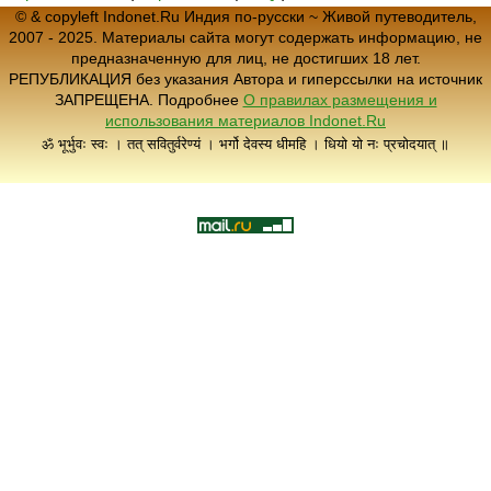
© & copyleft Indonet.Ru Индия по-русски ~ Живой путеводитель,
2007 - 2025. Материалы сайта могут содержать информацию, не
предназначенную для лиц, не достигших 18 лет.
РЕПУБЛИКАЦИЯ без указания Автора и гиперссылки на источник
ЗАПРЕЩЕНА. Подробнее
О правилах размещения и
использования материалов Indonet.Ru
ॐ भूर्भुवः स्वः । तत् सवितुर्वरेण्यं । भर्गो देवस्य धीमहि । धियो यो नः प्रचोदयात् ॥