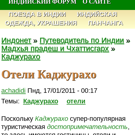
ИНДИЙСКИЙ ФОРУМ
О САЙТЕ
ПОЕЗДА В ИНДИИ
ИНДИЙСКАЯ
ОДЕЖДА, УКРАШЕНИЯ
ПАНЧАНГА
Индонет
»
Путеводитель по Индии
»
Мадхья прадеш и Чхаттисгарх
»
Каджурахо
Отели Каджурахо
achadidi
Пнд, 17/01/2011 - 00:17
Темы:
Каджурахо
отели
Поскольку
Каджурахо
супер-популярная
туристическая
достопримечательность
,
то здесь имеются гостиницы, отели и