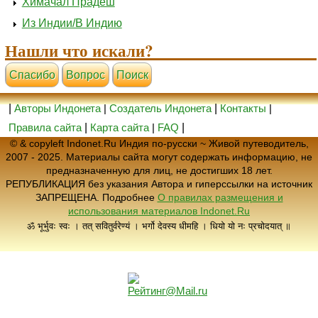
Химачал Прадеш
Из Индии/В Индию
Нашли что искали?
Cпасибо
Вопрос
Поиск
|
Авторы Индонета
|
Создатель Индонета
|
Контакты
|
Правила сайта
|
Карта сайта
|
FAQ
|
© & copyleft Indonet.Ru Индия по-русски ~ Живой путеводитель,
2007 - 2025. Материалы сайта могут содержать информацию, не
предназначенную для лиц, не достигших 18 лет.
РЕПУБЛИКАЦИЯ без указания Автора и гиперссылки на источник
ЗАПРЕЩЕНА. Подробнее
О правилах размещения и
использования материалов Indonet.Ru
ॐ भूर्भुवः स्वः । तत् सवितुर्वरेण्यं । भर्गो देवस्य धीमहि । धियो यो नः प्रचोदयात् ॥