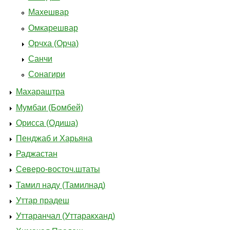
Махешвар
Омкарешвар
Орчха (Орча)
Санчи
Сонагири
Махараштра
Мумбаи (Бомбей)
Орисса (Одиша)
Пенджаб и Харьяна
Раджастан
Северо-восточ.штаты
Тамил наду (Тамилнад)
Уттар прадеш
Уттаранчал (Уттаракханд)