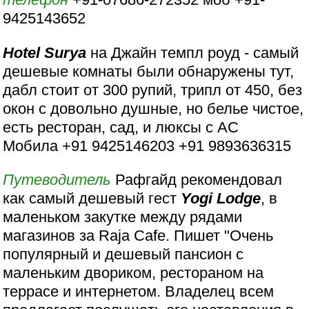
9425143652
Hotel Surya
на Джайн темпл роуд - самый
дешевые комнаты были обнаружены тут,
дабл стоит от 300 рупий, трипл от 450, без
окон с довольно душные, но белье чистое,
есть ресторан, сад, и люксы с АС
Мобила +91 9425146203 +91 9893636315
Путеводитель
Рафгайд рекомендовал
как самый дешевый гест
Yogi Lodge
, в
маленьком закутке между рядами
магазинов за Raja Cafe. Пишет "Очень
популярный и дешевый пансион с
маленьким двориком, рестораном на
террасе и интернетом. Владелец всем