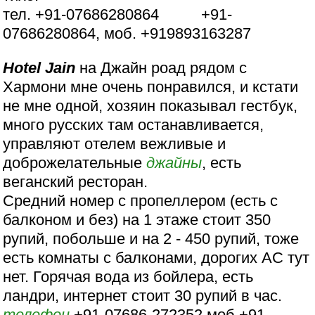
тел. +91-07686280864 +91-
07686280864, моб. +919893163287
Hotel Jain
на Джайн роад рядом с
Хармони мне очень понравился, и кстати
не мне одной, хозяин показывал гестбук,
много русских там останавливается,
управляют отелем вежливые и
доброжелательные
джайны
, есть
веганский ресторан.
Средний номер с пропеллером (есть с
балконом и без) на 1 этаже стоит 350
рупий, побольше и на 2 - 450 рупий, тоже
есть комнаты с балконами, дорогих АС тут
нет. Горячая вода из бойлера, есть
ландри, интернет стоит 30 рупий в час.
телефон
+91-07686-272352 моб +91-