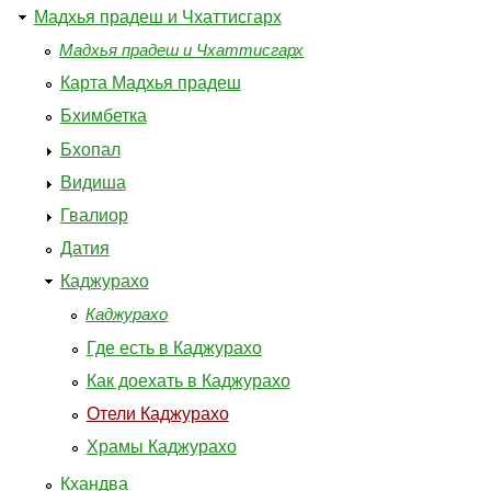
Мадхья прадеш и Чхаттисгарх
Мадхья прадеш и Чхаттисгарх
Карта Мадхья прадеш
Бхимбетка
Бхопал
Видиша
Гвалиор
Датия
Каджурахо
Каджурахо
Где есть в Каджурахо
Как доехать в Каджурахо
Отели Каджурахо
Храмы Каджурахо
Кхандва