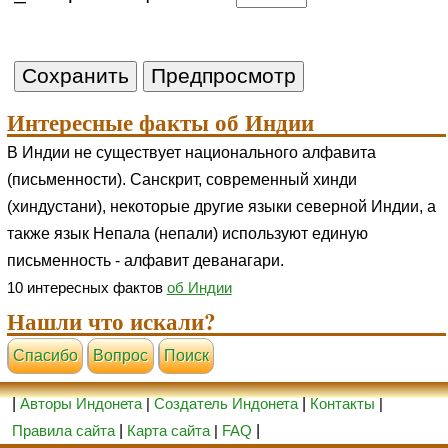
Интересные факты об Индии
В Индии не существует национального алфавита
(письменности). Санскрит, современный хинди
(хиндустани), некоторые другие языки северной Индии, а
также язык Непала (непали) используют единую
письменность - алфавит деванагари.
10 интересных фактов
об Индии
Нашли что искали?
Cпасибо
Вопрос
Поиск
|
Авторы Индонета
|
Создатель Индонета
|
Контакты
|
Правила сайта
|
Карта сайта
|
FAQ
|