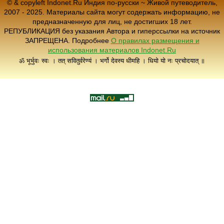
© & copyleft Indonet.Ru Индия по-русски ~ Живой путеводитель,
2007 - 2025. Материалы сайта могут содержать информацию, не
предназначенную для лиц, не достигших 18 лет.
РЕПУБЛИКАЦИЯ без указания Автора и гиперссылки на источник
ЗАПРЕЩЕНА. Подробнее
О правилах размещения и
использования материалов Indonet.Ru
ॐ भूर्भुवः स्वः । तत् सवितुर्वरेण्यं । भर्गो देवस्य धीमहि । धियो यो नः प्रचोदयात् ॥