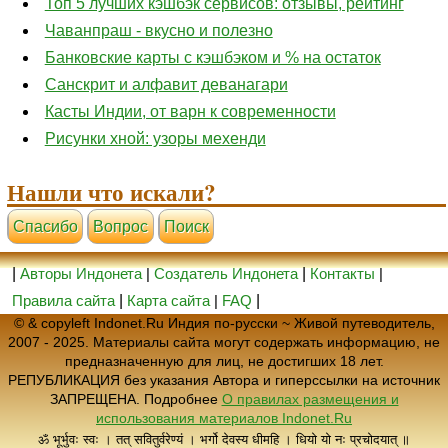
Топ 5 лучших кэшбэк сервисов: отзывы, рейтинг
Чаванпраш - вкусно и полезно
Банковские карты с кэшбэком и % на остаток
Санскрит и алфавит деванагари
Касты Индии, от варн к современности
Рисунки хной: узоры мехенди
Нашли что искали?
Cпасибо
Вопрос
Поиск
|
Авторы Индонета
|
Создатель Индонета
|
Контакты
|
Правила сайта
|
Карта сайта
|
FAQ
|
© & copyleft Indonet.Ru Индия по-русски ~ Живой путеводитель,
2007 - 2025. Материалы сайта могут содержать информацию, не
предназначенную для лиц, не достигших 18 лет.
РЕПУБЛИКАЦИЯ без указания Автора и гиперссылки на источник
ЗАПРЕЩЕНА. Подробнее
О правилах размещения и
использования материалов Indonet.Ru
ॐ भूर्भुवः स्वः । तत् सवितुर्वरेण्यं । भर्गो देवस्य धीमहि । धियो यो नः प्रचोदयात् ॥