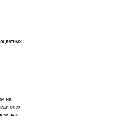
зноцветных
ом на
реди всех
ремя как