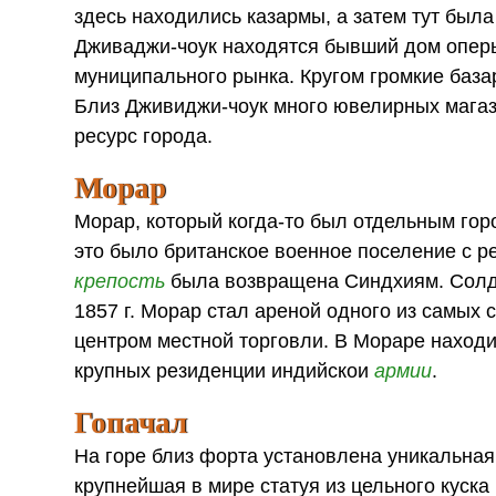
здесь находились казармы, а затем тут был
Дживаджи-чоук находятся бывший дом оперы,
муниципального рынка. Кругом громкие база
Близ Дживиджи-чоук много ювелирных магази
ресурс города.
Морар
Морар, который когда-то был отдельным горо
это было британское военное поселение с ре
крепость
была возвращена Синдхиям. Солда
1857 г. Морар стал ареной одного из самых 
центром местной торговли. В Мораре находит
крупных резиденции индийскои
армии
.
Гопачал
На горе близ форта установлена уникальная
крупнейшая в мире статуя из цельного куска