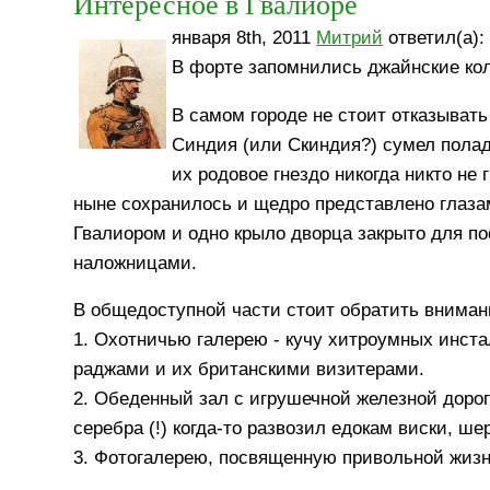
Интересное в Гвалиоре
января 8th, 2011
Митрий
ответил(а):
В форте запомнились джайнские кол
В самом городе не стоит отказыват
Синдия (или Скиндия?) сумел полади
их родовое гнездо никогда никто не
ныне сохранилось и щедро представлено глазам
Гвалиором и одно крыло дворца закрыто для п
наложницами.
В общедоступной части стоит обратить вниман
1. Охотничью галерею - кучу хитроумных инст
раджами и их британскими визитерами.
2. Обеденный зал с игрушечной железной дорог
серебра (!) когда-то развозил едокам виски, ше
3. Фотогалерею, посвященную привольной жизн