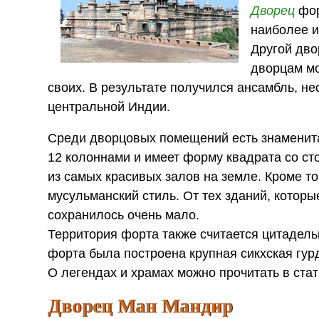
Дворец
фор
наиболее и
Другой дво
дворцам м
своих. В результате получился ансамбль, не
центральной Индии.
Среди дворцовых помещений есть знаменита
12 колоннами и имеет форму квадрата со ст
из самых красивых залов на земле. Кроме то
мусульманский стиль. От тех зданий, котор
сохранилось очень мало.
Территория форта также считается цитадель
форта была построена крупная сикхская гур
О легендах и храмах можно прочитать в ста
Дворец Ман Мандир