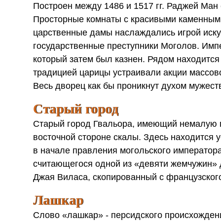
Построен между 1486 и 1517 гг. Раджей Ма
Просторные комнаты с красивыми каменными
царственные дамы наслаждались игрой искус
государственные преступники Моголов. Имп
который затем был казнен. Рядом находится
традицией царицы устраивали акции массово
Весь дворец как бы проникнут духом мужеств
Старый город
Старый город Гвальора, имеющий немалую п
восточной стороне скалы. Здесь находится 
в начале правления могольского императора
считающегося одной из «девяти жемчужин» 
Джая Виласа, скопированный с французского
Лашкар
Слово «лашкар» - персидского происхожден