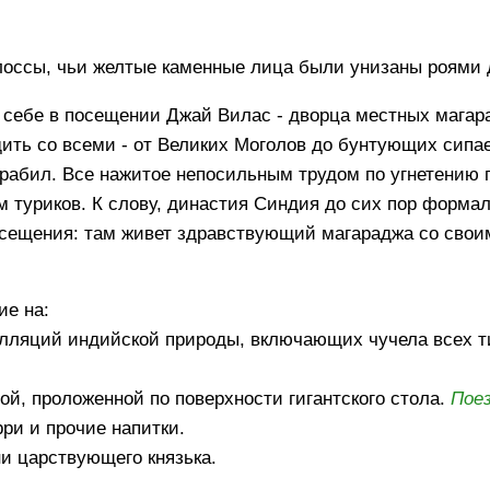
оссы, чьи желтые каменные лица были унизаны роями 
ь себе в посещении Джай Вилас - дворца местных магар
ть со всеми - от Великих Моголов до бунтующих сипаев
 грабил. Все нажитое непосильным трудом по угнетению
 туриков. К слову, династия Синдия до сих пор форма
осещения: там живет здравствующий магараджа со свои
ие на:
алляций индийской природы, включающих чучела всех т
ой, проложенной по поверхности гигантского стола.
Пое
рри и прочие напитки.
и царствующего князька.