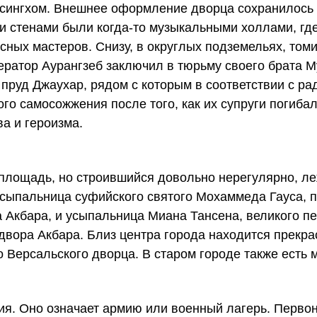
н сингхом. Внешнее оформление дворца сохранилось 
 стенами были когда-то музыкальными холлами, гд
ных мастеров. Снизу, в округлых подземельях, том
ератор Аурангзеб заключил в тюрьму своего брата М
 пруд Джаухар, рядом с которым в соответствии с ра
го самосожжения после того, как их супруги погибал
а и героизма.
лощадь, но строившийся довольно нерегулярно, ле
усыпальница суфийского святого Мохаммеда Гауса, 
 Акбара, и усыпальница Миана Тансена, великого пе
двора Акбара. Близ центра города находится прекр
 Версальского дворца. В старом городе также есть м
ия. Оно означает армию или военный лагерь. Перво