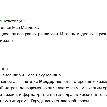
я
di
ответил(а):
вился Ман Мандир...
ыцвел, он все равно грандиозен. И толпы индианок в ра
иора ;)
л(а):
-ка-Мандир и Саас Баху Мандир
 нашей эры,
Тели-ка-Мандир
является старейшим храм
30 метров, одновременно он является самым высоким с
 дизайн, и форма крыши в стиле дравидийских, в то в
 скульптурами. Гаруда венчает дверной проем.