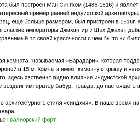
та был построен Ман Сингхом (1486-1516) и являет
нтересный пример ранней индуистской архитектуры.
рец, еще больше размером, был пристроен в 1516г. 
огольские императоры Джахангир и Шах Джахан доб
сравнимый по своей красочности с чем бы то ни был
я комната, 'называемая «Барадари», которая подд
ороной в 15 м. Комната имеет каменную крышу и явл
го, здесь явственно видно влияние индуистской арх
ые воздвиг император Бабур, правда, до настоящего 
ю архитектурного стиля «синдхия». В наше время на
двара.
тье
Гвалиорский форт