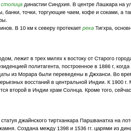
а
столица
династии Синдхия. В центре Лашкара на у
 банки, точки, торгующие чаем, кофе и соками, а т
ры.
нов. В 10 км к северу протекает
река
Тигхра, основ
дом, лежит в трех милях к востоку от Старого города
зиденцией политагента, построенное в 1886 г, когда
ты из Морара были переведены в Джханси. Во вре
серьезных восстаний в центральной Индии. К 1900 г.
ся второй в Индии храм Солнца. Кроме того, сейчас
 статуя джайнского тиртханкара Паршванатха на лото
 камня. Создана между 1398 и 1536 гг. царями из дин