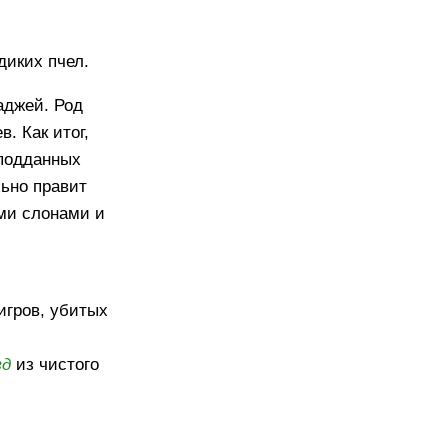
диких пчел.
аджей. Род
. Как итог,
 подданных
льно правит
ми слонами и
игров, убитых
зд
из чистого