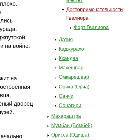
и есть?
плохо.
Достопримечательности
е
Гвалиора
ились
Форт Гвалиора
урада,
джпутской
Датия
и на войне.
Каджурахо
Кхандва
Махешвар
Омкарешвар
жит на
построенная
Орчха (Орча)
вца,
Санчи
асный дворец
Сонагири
узей.
Махараштра
Мумбаи (Бомбей)
Орисса (Одиша)
начально