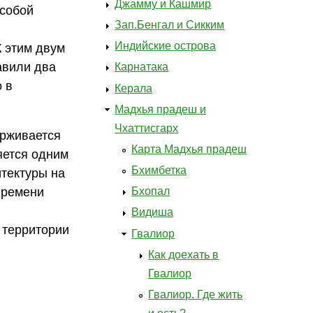
Джамму и Кашмир
 собой
Зап.Бенгал и Сикким
Индийские острова
К этим двум
авили два
Карнатака
о в
Керала
Мадхья прадеш и
Чхаттисгарх
ерживается
Карта Мадхья прадеш
яется одним
Бхимбетка
итектуры на
времени
Бхопал
Видиша
 территории
Гвалиор
Как доехать в
Гвалиор
Гвалиор. Где жить