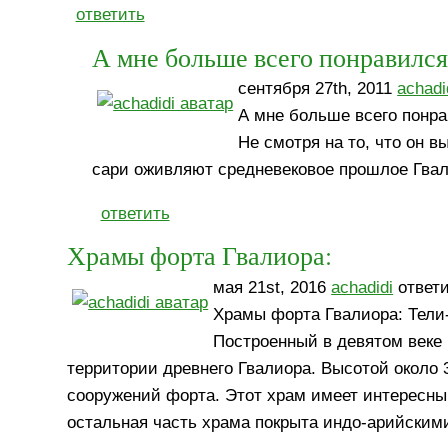
ответить
А мне больше всего понравилс
сентября 27th, 2011
achadi
А мне больше всего понра
Не смотря на то, что он в
сари оживляют средневековое прошлое Гвал
ответить
Храмы форта Гвалиора:
мая 21st, 2016
achadidi
ответи
Храмы форта Гвалиора: Тели
Построенный в девятом веке
территории древнего Гвалиора. Высотой около 
сооружений форта. Этот храм имеет интересный
остальная часть храма покрыта индо-арийскими