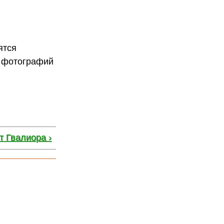
ятся
я фотографий
т Гвалиора ›