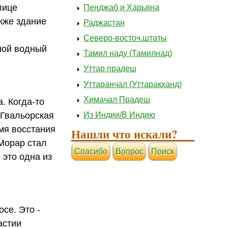
лице
Пенджаб и Харьяна
акже здание
Раджастан
Северо-восточ.штаты
ной водный
Тамил наду (Тамилнад)
Уттар прадеш
Уттаранчал (Уттаракханд)
Химачал Прадеш
. Когда-то
Из Индии/В Индию
 Гвальорская
мя восстания
Нашли что искали?
 Морар стал
Cпасибо
Вопрос
Поиск
 это одна из
се. Это -
астии