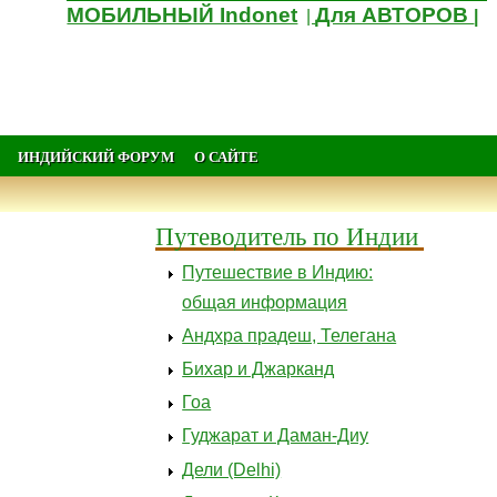
МОБИЛЬНЫЙ Indonet
Для АВТОРОВ
|
|
ИНДИЙСКИЙ ФОРУМ
О САЙТЕ
Путеводитель по Индии
Путешествие в Индию:
общая информация
Андхра прадеш, Телегана
Бихар и Джарканд
Гоа
Гуджарат и Даман-Диу
Дели (Delhi)