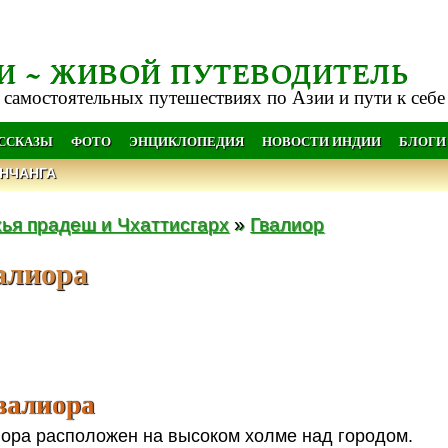
И ~ ЖИВОЙ ПУТЕВОДИТЕЛЬ
 самостоятельных путешествиях по Азии и пути к себе
АССКАЗЫ
ФОТО
ЭНЦИКЛОПЕДИЯ
НОВОСТИ ИНДИИ
БЛОГИ
НЧАНГА
ья прадеш и Чхаттисгарх
»
Гвалиор
алиора
валиора
ора расположен на высоком холме над городом.