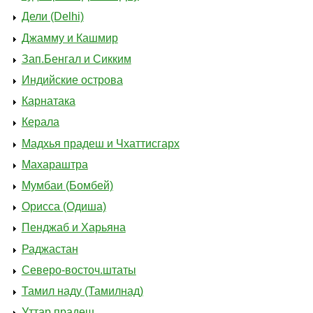
Дели (Delhi)
Джамму и Кашмир
Зап.Бенгал и Сикким
Индийские острова
Карнатака
Керала
Мадхья прадеш и Чхаттисгарх
Махараштра
Мумбаи (Бомбей)
Орисса (Одиша)
Пенджаб и Харьяна
Раджастан
Северо-восточ.штаты
Тамил наду (Тамилнад)
Уттар прадеш