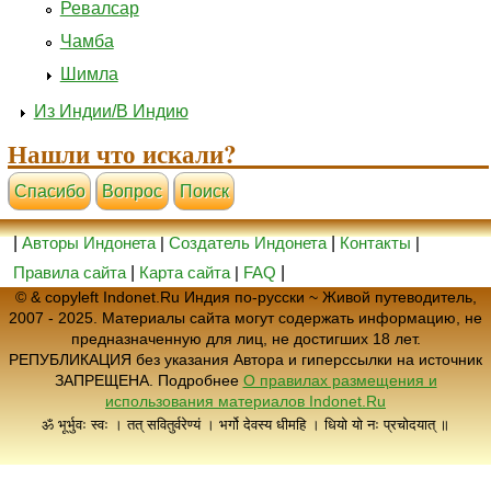
Ревалсар
Чамба
Шимла
Из Индии/В Индию
Нашли что искали?
Cпасибо
Вопрос
Поиск
|
Авторы Индонета
|
Создатель Индонета
|
Контакты
|
Правила сайта
|
Карта сайта
|
FAQ
|
© & copyleft Indonet.Ru Индия по-русски ~ Живой путеводитель,
2007 - 2025. Материалы сайта могут содержать информацию, не
предназначенную для лиц, не достигших 18 лет.
РЕПУБЛИКАЦИЯ без указания Автора и гиперссылки на источник
ЗАПРЕЩЕНА. Подробнее
О правилах размещения и
использования материалов Indonet.Ru
ॐ भूर्भुवः स्वः । तत् सवितुर्वरेण्यं । भर्गो देवस्य धीमहि । धियो यो नः प्रचोदयात् ॥