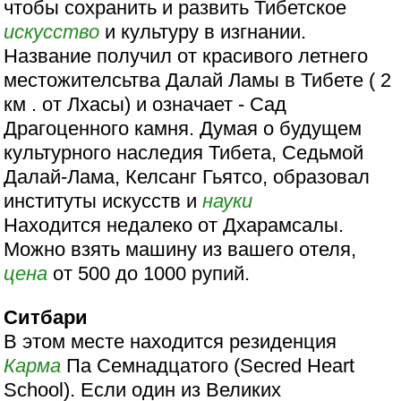
чтобы сохранить и развить Тибетское
искусство
и культуру в изгнании.
Название получил от красивого летнего
местожителсьтва Далай Ламы в Тибете ( 2
км . от Лхасы) и означает - Сад
Драгоценного камня. Думая о будущем
культурного наследия Тибета, Седьмой
Далай-Лама, Келсанг Гьятсо, образовал
институты искусств и
науки
Находится недалеко от Дхарамсалы.
Можно взять машину из вашего отеля,
цена
от 500 до 1000 рупий.
Ситбари
В этом месте находится резиденция
Карма
Па Семнадцатого (Secred Heart
School). Если один из Великих