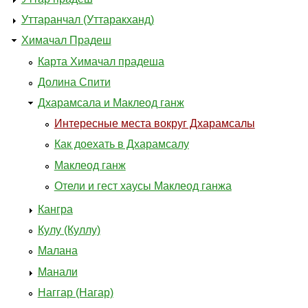
Уттаранчал (Уттаракханд)
Химачал Прадеш
Карта Химачал прадеша
Долина Спити
Дхарамсала и Маклеод ганж
Интересные места вокруг Дхарамсалы
Как доехать в Дхарамсалу
Маклеод ганж
Отели и гест хаусы Маклеод ганжа
Кангра
Кулу (Куллу)
Малана
Манали
Наггар (Нагар)