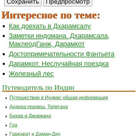
Интересное по теме:
Как доехать в Дхарамсалу
Заметки индомана. Дхарамсала,
МаклеодГанж, Дарамкот
Достопримечательности Фантьета
Дарамкот. Неслучайная поездка
Железный лес
Путеводитель по Индии
Путешествие в Индию: общая информация
Андхра прадеш, Телегана
Бихар и Джарканд
Гоа
Гуджарат и Даман-Диу