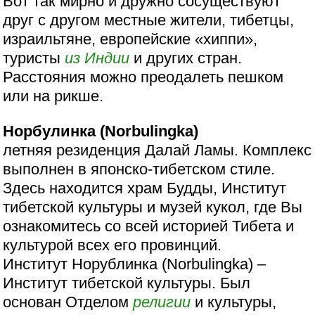
Вот так мирно и дружно сосуществуют
друг с другом местные жители, тибетцы,
израильтяне, европейские «хиппи»,
туристы
из Индии
и других стран.
Расстояния можно преодалеть пешком
или на рикше.
Норбулинка (Norbulingka)
летняя резиденция Далай Ламы. Комплекс
выполнен в японско-тибетском стиле.
Здесь находится храм Будды, Институт
тибетской культуры и музей кукол, где Вы
ознакомитесь со всей историей Тибета и
культурой всех его провинций.
Институт Норублинка (Norbulingka) –
Институт тибетской культуры. Был
основан Отделом
религии
и культуры,