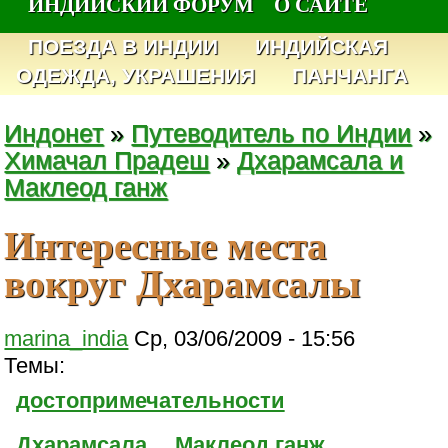
ИНДИЙСКИЙ ФОРУМ
О САЙТЕ
ПОЕЗДА В ИНДИИ
ИНДИЙСКАЯ
ОДЕЖДА, УКРАШЕНИЯ
ПАНЧАНГА
Индонет
»
Путеводитель по Индии
»
Химачал Прадеш
»
Дхарамсала и
Маклеод ганж
Интересные места
вокруг Дхарамсалы
marina_india
Ср, 03/06/2009 - 15:56
Темы:
достопримечательности
Дхарамсала
Маклеод ганж