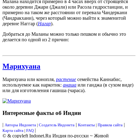
Малана находится примерно в 4 часах вверх от строящейся
около деревни Джари (Джали) или Расола гидростанции, и
примерно на таком же расстоянии от перевала Чандеркани
(Чандракхани), через который можно выйти к знаменитой
деревне Наггар (
Нагар
).
Добраться до Маланы можно только пешком и обычно это
делается по одной из 2 причин:
Марихуана
Марихуана или конопля,
растение
семейства Каннабис,
используемое как наркотик:
анаша
или ганджа (в сухом виде)
или для изготовления гашиша (чараса).
Интересные факты об Индии
|
|
|
Авторы Индонета
|
Создатель Индонета
Контакты
|
Правила сайта
|
Карта сайта
|
FAQ
© & copyleft Indonet.Ru Индия по-русски ~ Живой