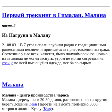
Первый треккинг в Гималаи. Малана
часть 2
Из Нагруни в Малану
21.08.03. В 7 утра непали врубили радио с традиционными
развеселыми песнями и принялись за приготовления завтрака.
Состояние у нас всех, кажется, было полуобморочное, ночью
из-за холода не могли заснуть, утром не могли согреться на
солнце
во всей имеющейся одежде, все было сырым.
Малана
Малана - центр производства чараса
Малана - деревушка в 20-30 домов, расположенная на крутом
берегу лощины
реки
Парбати на высоте примерно 3000
метров в долине Куллу (
Кулу
).