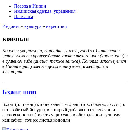
Поезда в Индии
Индийская одежда, украшения
Панчанга
Индонет
»
культура
»
наркотики
конопля
Конопля (марихуана, каннабис, ганжа, ганджа) - растение,
используемое в производстве наркотиков гашиш (чарас, хаш) и
в сушеном виде (анаша, также ганжа). Конопля используется
в Индии в ритуальных целях в индуизме, в медицине и
кулинарии
Бханг шоп
Бханг (или банг) кто не знает - это напиток, обычно ласси (то
есть взбитый йогурт), в который добавлена сушеная или
свежая конопля (то есть марихуана в обиходе, по-научному
каннабис), точнее листья конопли.