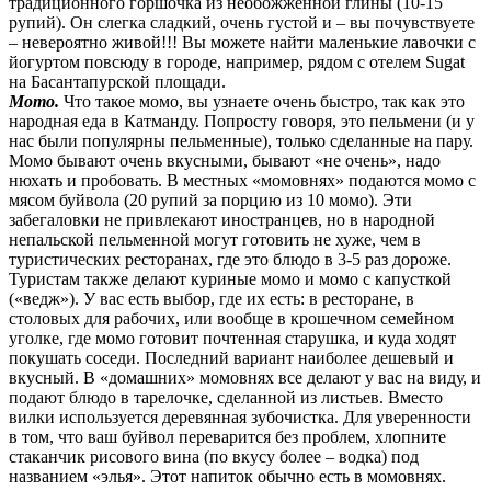
традиционного горшочка из необожженной глины (10-15
рупий). Он слегка сладкий, очень густой и – вы почувствуете
– невероятно живой!!! Вы можете найти маленькие лавочки с
йогуртом повсюду в городе, например, рядом с отелем Sugat
на Басантапурской площади.
Momo.
Что такое момо, вы узнаете очень быстро, так как это
народная еда в Катманду. Попросту говоря, это пельмени (и у
нас были популярны пельменные), только сделанные на пару.
Момо бывают очень вкусными, бывают «не очень», надо
нюхать и пробовать. В местных «момовнях» подаются момо с
мясом буйвола (20 рупий за порцию из 10 момо). Эти
забегаловки не привлекают иностранцев, но в народной
непальской пельменной могут готовить не хуже, чем в
туристических ресторанах, где это блюдо в 3-5 раз дороже.
Туристам также делают куриные момо и момо с капусткой
(«ведж»). У вас есть выбор, где их есть: в ресторане, в
столовых для рабочих, или вообще в крошечном семейном
уголке, где момо готовит почтенная старушка, и куда ходят
покушать соседи. Последний вариант наиболее дешевый и
вкусный. В «домашних» момовнях все делают у вас на виду, и
подают блюдо в тарелочке, сделанной из листьев. Вместо
вилки используется деревянная зубочистка. Для уверенности
в том, что ваш буйвол переварится без проблем, хлопните
стаканчик рисового вина (по вкусу более – водка) под
названием «элья». Этот напиток обычно есть в момовнях.