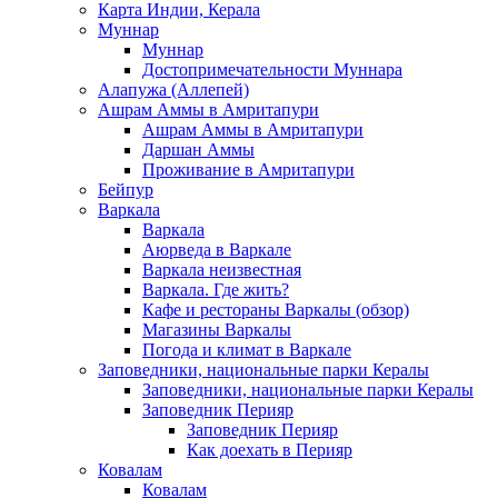
Карта Индии, Керала
Муннар
Муннар
Достопримечательности Муннара
Алапужа (Аллепей)
Ашрам Аммы в Амритапури
Ашрам Аммы в Амритапури
Даршан Аммы
Проживание в Амритапури
Бейпур
Варкала
Варкала
Аюрведа в Варкале
Варкала неизвестная
Варкала. Где жить?
Кафе и рестораны Варкалы (обзор)
Магазины Варкалы
Погода и климат в Варкале
Заповедники, национальные парки Кералы
Заповедники, национальные парки Кералы
Заповедник Перияр
Заповедник Перияр
Как доехать в Перияр
Ковалам
Ковалам