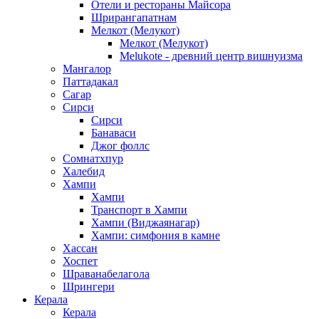
Отели и рестораны Майсора
Шрирангапатнам
Мелкот (Мелукот)
Мелкот (Мелукот)
Melukote - древний центр вишнуизма
Мангалор
Паттадакал
Сагар
Сирси
Сирси
Банаваси
Джог фоллс
Сомнатхпур
Халебид
Хампи
Хампи
Транспорт в Хампи
Хампи (Виджаянагар)
Хампи: симфония в камне
Хассан
Хоспет
Шраванабелагола
Шрингери
Керала
Керала