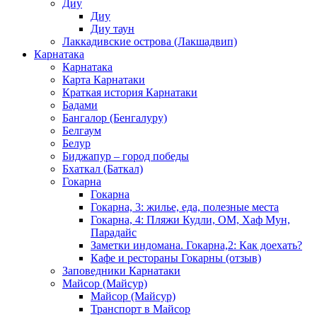
Диу
Диу
Диу таун
Лаккадивские острова (Лакшадвип)
Карнатака
Карнатака
Карта Карнатаки
Краткая история Карнатаки
Бадами
Бангалор (Бенгалуру)
Белгаум
Белур
Биджапур – город победы
Бхаткал (Баткал)
Гокарна
Гокарна
Гокарна, 3: жилье, еда, полезные места
Гокарна, 4: Пляжи Кудли, ОМ, Хаф Мун,
Парадайс
Заметки индомана. Гокарна,2: Как доехать?
Кафе и рестораны Гокарны (отзыв)
Заповедники Карнатаки
Майсор (Майсур)
Майсор (Майсур)
Транспорт в Майсор