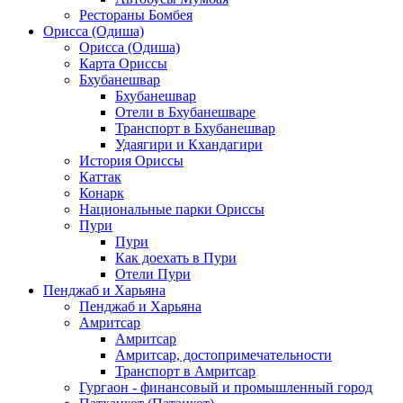
Рестораны Бомбея
Орисса (Одиша)
Орисса (Одиша)
Карта Ориссы
Бхубанешвар
Бхубанешвар
Отели в Бхубанешваре
Транспорт в Бхубанешвар
Удаягири и Кхандагири
История Ориссы
Каттак
Конарк
Национальные парки Ориссы
Пури
Пури
Как доехать в Пури
Отели Пури
Пенджаб и Харьяна
Пенджаб и Харьяна
Амритсар
Амритсар
Амритсар, достопримечательности
Транспорт в Амритсар
Гургаон - финансовый и промышленный город