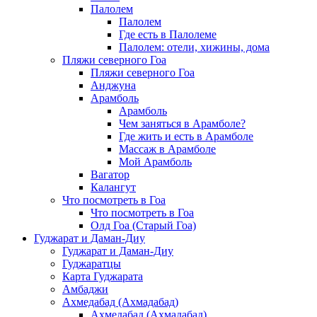
Палолем
Палолем
Где есть в Палолеме
Палолем: отели, хижины, дома
Пляжи северного Гоа
Пляжи северного Гоа
Анджуна
Арамболь
Арамболь
Чем заняться в Арамболе?
Где жить и есть в Арамболе
Массаж в Арамболе
Мой Арамболь
Вагатор
Калангут
Что посмотреть в Гоа
Что посмотреть в Гоа
Олд Гоа (Старый Гоа)
Гуджарат и Даман-Диу
Гуджарат и Даман-Диу
Гуджаратцы
Карта Гуджарата
Амбаджи
Ахмедабад (Ахмадабад)
Ахмедабад (Ахмадабад)