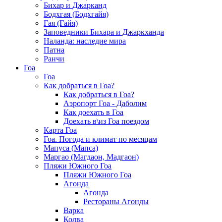
Бихар и Джарканд
Бодхгая (Бодхгайя)
Гая (Гайя)
Заповедники Бихара и Джаркханда
Наланда: наследие мира
Патна
Ранчи
Гоа
Гоа
Как добраться в Гоа?
Как добраться в Гоа?
Аэропорт Гоа - Даболим
Как доехать в Гоа
Доехать в\из Гоа поездом
Карта Гоа
Гоа. Погода и климат по месяцам
Мапуса (Мапса)
Маргао (Магдаон, Мадгаон)
Пляжи Южного Гоа
Пляжи Южного Гоа
Агонда
Агонда
Рестораны Агонды
Варка
Колва