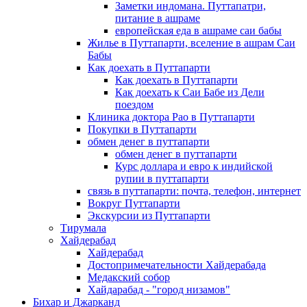
Заметки индомана. Путтапатри,
питание в ашраме
европейская еда в ашраме саи бабы
Жилье в Путтапарти, вселение в ашрам Саи
Бабы
Как доехать в Путтапарти
Как доехать в Путтапарти
Как доехать к Саи Бабе из Дели
поездом
Клиника доктора Рао в Путтапарти
Покупки в Путтапарти
обмен денег в путтапарти
обмен денег в путтапарти
Курс доллара и евро к индийской
рупии в путтапарти
связь в путтапарти: почта, телефон, интернет
Вокруг Путтапарти
Экскурсии из Путтапарти
Тирумала
Хайдерабад
Хайдерабад
Достопримечательности Хайдерабада
Медакский собор
Хайдарабад - "город низамов"
Бихар и Джарканд