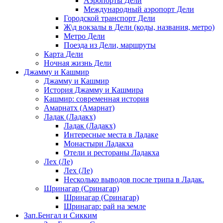
Аэропорты Дели
Международный аэропорт Дели
Городской транспорт Дели
Ж\д вокзалы в Дели (коды, названия, метро)
Метро Дели
Поезда из Дели, маршруты
Карта Дели
Ночная жизнь Дели
Джамму и Кашмир
Джамму и Кашмир
История Джамму и Кашмира
Кашмир: современная история
Амарнатх (Амарнат)
Ладак (Ладакх)
Ладак (Ладакх)
Интересные места в Ладаке
Монастыри Ладакха
Отели и рестораны Ладакха
Лех (Ле)
Лех (Ле)
Несколько выводов после трипа в Ладак.
Шринагар (Сринагар)
Шринагар (Сринагар)
Шринагар: рай на земле
Зап.Бенгал и Сикким