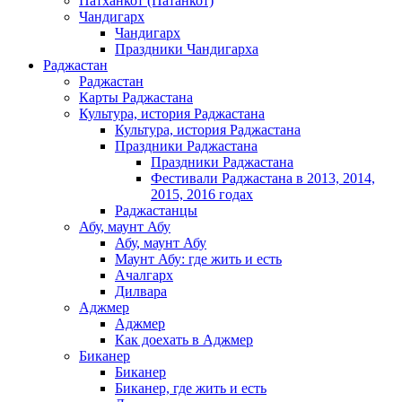
Патханкот (Патанкот)
Чандигарх
Чандигарх
Праздники Чандигарха
Раджастан
Раджастан
Карты Раджастана
Культура, история Раджастана
Культура, история Раджастана
Праздники Раджастана
Праздники Раджастана
Фестивали Раджастана в 2013, 2014,
2015, 2016 годах
Раджастанцы
Абу, маунт Абу
Абу, маунт Абу
Маунт Абу: где жить и есть
Ачалгарх
Дилвара
Аджмер
Аджмер
Как доехать в Аджмер
Биканер
Биканер
Биканер, где жить и есть