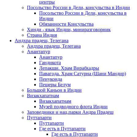
центры
Посольство России в Дели, консульства в Индии
Посольство России в Дели, консульства в
Индии
Обязанности Консульства
Хинди - язык Индии, миниразговорник
Страна Индия
Андхра прадеш, Телегана
Андхра прадеш, Телегана
Анантапур
Анантапур
Гандикота
Лепакши. Храм Вирабхадры
Павагода. Храм Сатурна (Шани Мандир)
Пенуконда
Пещеры Белум
Большой Каньон в Индии
Визакхапатнам
Визакхапатнам
Музей подводного флота Индии
Заповедники и нац.парки Андра Прадеш
Путтапарти
Путтапарти
Где есть в Путтапарти
Где есть в Путтапарти