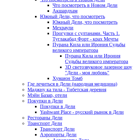
Что посмотреть в Новом Дели
Акшардхам
Южный Дели, что посмотреть
Южный Дели, что посмотреть
Мехраули
Прогулки с султанами. Часть 1.
Туглакабад Форт - крах Мечты
Пурана Кила или Ирония Судьбы
великого императора
Пурана Кила или Ирония
Судьбы великого императора
3D светозвуковое лазерное шоу
"Дели - моя любовь"
Хумаюн Томб
Где лечиться в Дели (народная медицина)
Маджну ка тила - Тибетская деревня
Мэйн Базар, отели
Покупки в Дели
Покупки в Дели
Yashwant Place - русский рынок в Дели
Рестораны Дели
Транспорт Дели
Транспорт Дели
Аэропорты Дели