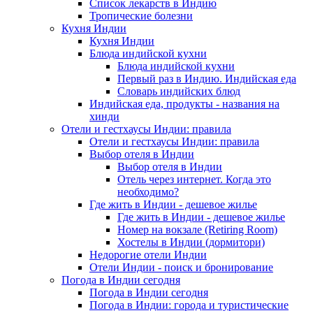
Список лекарств в Индию
Тропические болезни
Кухня Индии
Кухня Индии
Блюда индийской кухни
Блюда индийской кухни
Первый раз в Индию. Индийская еда
Словарь индийских блюд
Индийская еда, продукты - названия на
хинди
Отели и гестхаусы Индии: правила
Отели и гестхаусы Индии: правила
Выбор отеля в Индии
Выбор отеля в Индии
Отель через интернет. Когда это
необходимо?
Где жить в Индии - дешевое жилье
Где жить в Индии - дешевое жилье
Номер на вокзале (Retiring Room)
Хостелы в Индии (дормитори)
Недорогие отели Индии
Отели Индии - поиск и бронирование
Погода в Индии сегодня
Погода в Индии сегодня
Погода в Индии: города и туристические