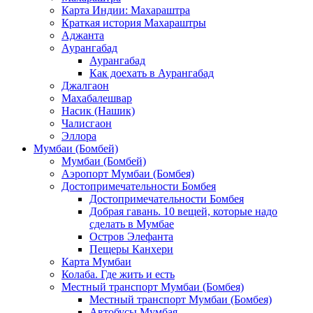
Карта Индии: Махараштра
Краткая история Махараштры
Аджанта
Аурангабад
Аурангабад
Как доехать в Аурангабад
Джалгаон
Махабалешвар
Насик (Нашик)
Чалисгаон
Эллора
Мумбаи (Бомбей)
Мумбаи (Бомбей)
Аэропорт Мумбаи (Бомбея)
Достопримечательности Бомбея
Достопримечательности Бомбея
Добрая гавань. 10 вещей, которые надо
сделать в Мумбае
Остров Элефанта
Пещеры Канхери
Карта Мумбаи
Колаба. Где жить и есть
Местный транспорт Мумбаи (Бомбея)
Местный транспорт Мумбаи (Бомбея)
Автобусы Мумбая