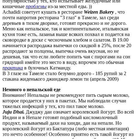
популярностью у тех, кто испытывает желудочные или
кишечные
проблемы
из-за местной еды. ))
Achadidi советует кушать в ресторане
Weizen Bakery
, что
почти напротив ресторана "3 глаз" в Тамеле, зал среди
деревьев в тихом дворике, готовят прекрасно и не дорого.
Меню как непальское, так и континентальное, итальянская
кухня тоже есть, лазанья выше всяких похвал и подается на
сковородке в доске с чесночным хлебом и салатом. В 19.00
начинается распродажа выпечки со скидкой в 25%, после 20
распродают за полцены, выпечка очень вкусная, но не
дешевая, так что если любите попить чая с пирогами на сон
грядущий имейте это место в виду, впрочем это обычная
практика
в булочных Катманду.
В 3 глазе на Тамеле стало безумно дорого - 185 рупий за 2
стакана жиденького джинджер лемон ти (апрель 2009)
Немного о непальской еде
Внимание! Непальцы не рекомендуют пить сырым молоко,
которое продается у них в пакетах. Мы наблюдали случаи
тяжелых инфекций у тех, кто пил такое молоко.
Juju Dhai.
Джуджу даи означает королевский йогурт. Во всей
Индии и в Непале готовят подобный кисломолочный
продукт, называемый дахи на хинди, даи на непали. Но
королевский йогурт из Бактапура (либо местная имитация)
это нечто особенное! Особенно приятно есть такой йогурт из