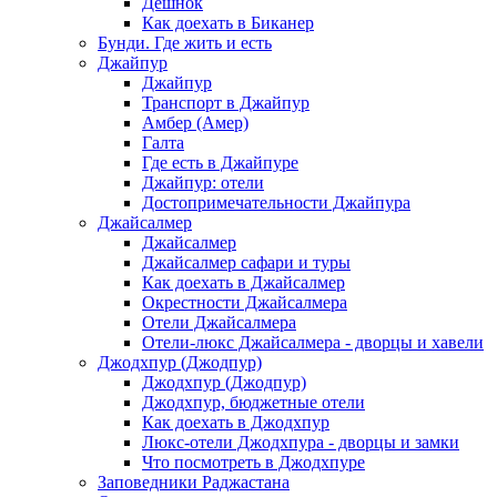
Дешнок
Как доехать в Биканер
Бунди. Где жить и есть
Джайпур
Джайпур
Транспорт в Джайпур
Амбер (Амер)
Галта
Где есть в Джайпуре
Джайпур: отели
Достопримечательности Джайпура
Джайсалмер
Джайсалмер
Джайсалмер сафари и туры
Как доехать в Джайсалмер
Окрестности Джайсалмера
Отели Джайсалмера
Отели-люкс Джайсалмера - дворцы и хавели
Джодхпур (Джодпур)
Джодхпур (Джодпур)
Джодхпур, бюджетные отели
Как доехать в Джодхпур
Люкс-отели Джодхпура - дворцы и замки
Что посмотреть в Джодхпуре
Заповедники Раджастана