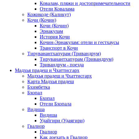
Ковалам, пляжи и достопримечательности
Отели Ковалама
Кожикоде (Каликут)
Кочи (Кочин)
Кочи (Кочин)
Эрнакулам
История Кочи
Кочин-Эрнакулам: отели и гестхаусы
Транспорт в Кочи
Тируванантхапурам (Тривандрум)
Тируванантхапурам (Тривандрум)
Тривандрум - поезда
Мадхья прадеш и Чхаттисгарх
Мадхья прадеш и Чхаттисгарх
Карта Мадхья прадеш
Бхимбетка
Бхопал
Бхопал
Отели Бхопала
Видиша
Видиша
Удайгири (Удаягири)
Гвалиор
Гвалиор
Как доехать в Гвалиор