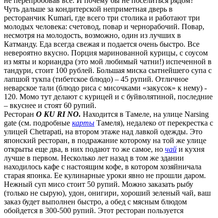
не перепробовав все. И почему бы не поселиться рядом?
Чуть дальше за кондитерской неприметная дверь в
ресторанчик Kumari, где всего три столика и работают три
молодых человека: счетовод, повар и чернорабочий. Повар,
несмотря на молодость, возможно, один из лучших в
Катманду. Еда всегда свежая и подается очень быстро. Все
невероятно вкусно. Порция маринованной курицы, с соусом
из мяты и кориандра (это мой любимый чатни!) испеченной в
тандури, стоит 100 рублей. Большая миска сытнейшего супа с
лапшой тукпа (тибетское блюдо) – 45 рупий. Отличное
неварское тали (блюдо риса с мисочками «закусок» к нему) -
120. Момо тут делают с курицей и с буйволятиной, последние
– вкуснее и стоят 60 рупий.
Ресторан
O KU RI NO.
Находится в Тамеле, на улице Narsing
gate (см. подробные
карты
Тамеля), недалеко от перекрестка с
улицей Сhetrapati, на втором этаже над лавкой одежды. Это
японский ресторан, в подражание которому на той же улице
открыты еще два, в них подают то же самое, но
чай
и кухня
лучше в первом. Несколько лет назад в том же здании
находилось кафе с настоящим кофе, в котором хозяйничала
старая японка. Ее кулинарные уроки явно не прошли даром.
Нежный суп мисо стоит 50 рупий. Можно заказать рыбу
(только не сырую), удон, онигири, хороший зеленый чай, ваш
заказ будет выполнен быстро, а обед с мясным блюдом
обойдется в 300-500 рупий. Этот ресторан пользуется