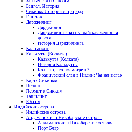
Зап.Бенгал и Сикким
Бенгал. История
Сикким. История и природа
Гангток
Дарджилинг
Дарджилинг
Дарджилингская гималайская железная
дорога
История Дарджилинга
Калимпонг
Калькутта (Колката)
Калькутта (Колката)
История Калькутты
Колката, что посмотреть?
Французский след в Индии: Чанданнагар
Карта Сиккима
Пеллинг
Пермит в Сикким
Ташидинг
Юксом
Индийские острова
Индийские острова
Андаманские и Никобарские острова
Андаманские и Никобарские острова
Порт Блэр