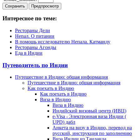
Интересное по теме:
Рестораны Дели
Непал. О питании
В помощь исследователю Непала. Катманду
Рестораны Агонды
Еда в Индии
Путеводитель по Индии
Путешествие в Индию: общая информация
Путешествие в Индию: общая информация
Как поехать в Индию
Как поехать в Индию
Виза в Индию
Виза в Индию
Индийский визовый центр (ИВЦ)
e-Visa - Электронная виза Индии (
UPD) дабл
Анкета на визу в Индию, перевод на
русский, инструкция по заполнению
Виза Индии из Таиланда