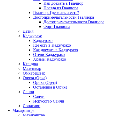
Как доехать в Гвалиор
Поезда из Гвалиора
Гвалиор. Где жить и есть?
Достопримечательности Гвалиора
Достопримечательности Гвалиора
Форт Гвалиора
Датия
Каджурахо
Каджурахо
Где есть в Каджурахо
Как доехать в Каджурахо
Отели Каджурахо
Храмы Каджурахо
Кхандва
Махешвар
Омкарешвар
Орчха (Орча)
Орчха (Орча)
Остановка в Орчхе
Санчи
Санчи
Искусство Санчи
Сонагири
Махараштра
Махараштра