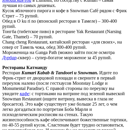
Индийская еда
в Lumbini, по соседству с Kumari – самая
лучшая из самых дешевых.
Кусок яблочного пирога и кофе в Snowman Café рядом с Фрик
Стрит – 75 рупий.
Обед в O ku ri no (японский ресторан в Тамеле) – 300-400
рупий.
Тонгба (тибетское пиво) в ресторане Yak Restaurant (Narsing
Gate, Thamel) – 70 рупий.
Chang cheng Restaurant, китайский ресторан «для своих», на
север от Тамель чока, обед 300-400 рупий.
Мороженица на Ganga Path (можно зайти после осмотра
Дурбар
-сквер) – супер-богатое мороженое за 45 рупий.
Рестораны Катманду
Ресторан
Kumari Kabab & Tandoori и Snowman.
Идите по
Фрик-стрит от дворцовой площади и сверните в первый
переулок налево (после гестхаусов Moonstay Lodge и
Monumental Paradise). С правой стороны по переулку вы
увидите
кафе
: с тортиками на витрине под зеленой вывеской
Snowman Restaurant (ищите витрину, вывеска в глаза не
бросается). Это кафе существует уже больше 25 лет, о чем
легко догадаться по портретам Боба Марли и
психоделическим росписям на стенах. Такую
жизнеспособность кафе обеспечивают божественные тортики,
по 40-55 рупий кусок. Сластенам будет трудно остановиться,