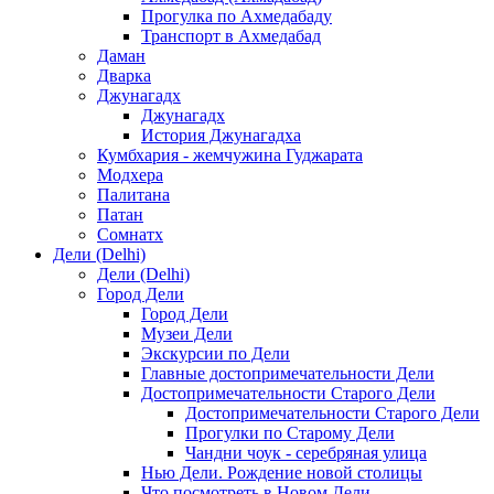
Прогулка по Ахмедабаду
Транспорт в Ахмедабад
Даман
Дварка
Джунагадх
Джунагадх
История Джунагадха
Кумбхария - жемчужина Гуджарата
Модхера
Палитана
Патан
Сомнатх
Дели (Delhi)
Дели (Delhi)
Город Дели
Город Дели
Музеи Дели
Экскурсии по Дели
Главные достопримечательности Дели
Достопримечательности Старого Дели
Достопримечательности Старого Дели
Прогулки по Старому Дели
Чандни чоук - серебряная улица
Нью Дели. Рождение новой столицы
Что посмотреть в Новом Дели