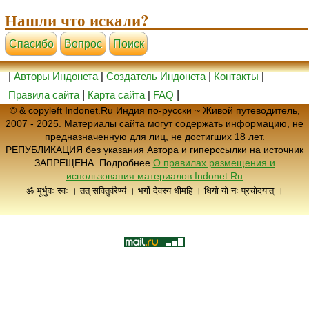
Нашли что искали?
Cпасибо
Вопрос
Поиск
|
Авторы Индонета
|
Создатель Индонета
|
Контакты
|
Правила сайта
|
Карта сайта
|
FAQ
|
© & copyleft Indonet.Ru Индия по-русски ~ Живой путеводитель,
2007 - 2025. Материалы сайта могут содержать информацию, не
предназначенную для лиц, не достигших 18 лет.
РЕПУБЛИКАЦИЯ без указания Автора и гиперссылки на источник
ЗАПРЕЩЕНА. Подробнее
О правилах размещения и
использования материалов Indonet.Ru
ॐ भूर्भुवः स्वः । तत् सवितुर्वरेण्यं । भर्गो देवस्य धीमहि । धियो यो नः प्रचोदयात् ॥