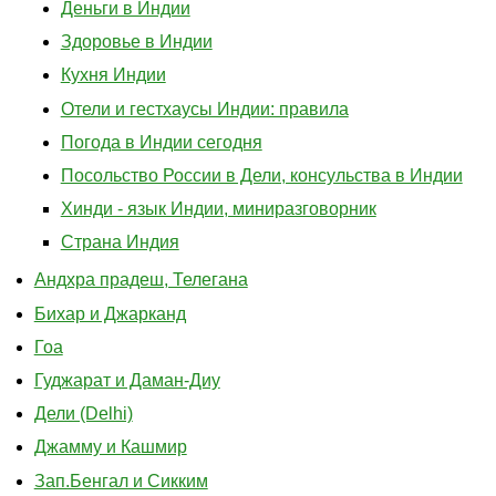
Деньги в Индии
Здоровье в Индии
Кухня Индии
Отели и гестхаусы Индии: правила
Погода в Индии сегодня
Посольство России в Дели, консульства в Индии
Хинди - язык Индии, миниразговорник
Страна Индия
Андхра прадеш, Телегана
Бихар и Джарканд
Гоа
Гуджарат и Даман-Диу
Дели (Delhi)
Джамму и Кашмир
Зап.Бенгал и Сикким