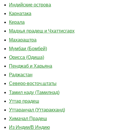
Индийские острова
Карнатака
Керала
Мадхья прадеш и Чхаттисгарх
Махараштра
Мумбаи (Бомбей)
Орисса (Одиша)
Пенджаб и Харьяна
Раджастан
Северо-восточ.штаты
Тамил наду (Тамилнад)
Уттар прадеш
Уттаранчал (Уттаракханд)
Химачал Прадеш
Из Индии/В Индию