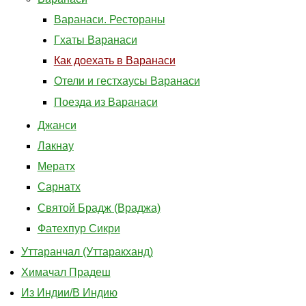
Варанаси. Рестораны
Гхаты Варанаси
Как доехать в Варанаси
Отели и гестхаусы Варанаси
Поезда из Варанаси
Джанси
Лакнау
Мератх
Сарнатх
Святой Брадж (Враджа)
Фатехпур Сикри
Уттаранчал (Уттаракханд)
Химачал Прадеш
Из Индии/В Индию