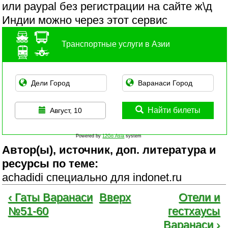
или paypal без регистрации на сайте ж\д
Индии можно через этот сервис
Транспортные услуги в Азии
Найти билеты
Август, 10
Powered by
12Go Asia
system
Автор(ы), источник, доп. литература и
ресурсы по теме:
achadidi специально для indonet.ru
‹ Гаты Варанаси
Вверх
Отели и
№51-60
гестхаусы
Варанаси ›