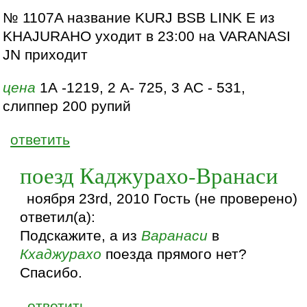
№ 1107A название KURJ BSB LINK E из
KHAJURAHO уходит в 23:00 на VARANASI
JN приходит
цена
1А -1219, 2 А- 725, 3 АС - 531,
слиппер 200 рупий
ответить
поезд Каджурахо-Вранаси
ноября 23rd, 2010 Гость (не проверено)
ответил(а):
Подскажите, а из
Варанаси
в
Кхаджурахо
поезда прямого нет?
Спасибо.
ответить