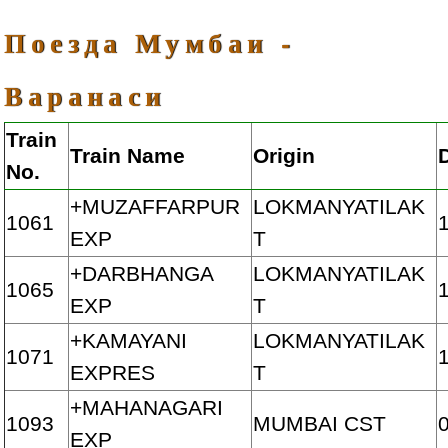
Поезда Мумбаи -
Варанаси
Train
Train Name
Origin
No.
+MUZAFFARPUR
LOKMANYATILAK
1061
EXP
T
+DARBHANGA
LOKMANYATILAK
1065
EXP
T
+KAMAYANI
LOKMANYATILAK
1071
EXPRES
T
+MAHANAGARI
1093
MUMBAI CST
EXP