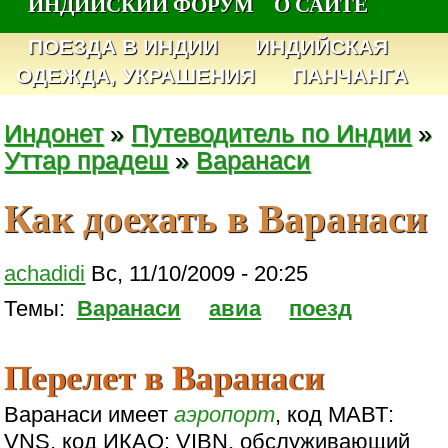
ИНДИЙСКИЙ ФОРУМ
О САЙТЕ
ПОЕЗДА В ИНДИИ
ИНДИЙСКАЯ
ОДЕЖДА, УКРАШЕНИЯ
ПАНЧАНГА
Индонет
»
Путеводитель по Индии
»
Уттар прадеш
»
Варанаси
Как доехать в Варанаси
achadidi
Вс, 11/10/2009 - 20:25
Темы:
Варанаси
авиа
поезд
Перелет в Варанаси
Варанаси имеет
аэропорт
, код МАВТ:
VNS, код ИКАО: VIBN, обслуживающий