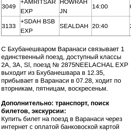
+AMRITSAR
HOWRAH
3049
14:00
EXP
JN
+SDAH BSB
3133
SEALDAH
20:40
EXP
С Бхубанешваром Варанаси связывает 1
единственный поезд, доступный классы
2А, 3А, Sl, поезд № 2875NEELACHAL EXP
выходит из Бхубанешвара в 12.35,
прибывает в Варанаси в 07.28, ходит по
вторникам, пятницам, воскресеньм.
Дополнительно: транспорт, поиск
билетов, экскурсии:
Купить билет на поезд в Варанаси через
интернет с оплатой банковоской картой