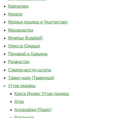
Карнатака
Керала
Мадхья прадеш и Чхаттисгарх
Махараштра
Мумбаи (Бомбей)
Орисса (Одиша)
Пенджаб и Харьяна
Раджастан
Северо-восточ.штаты
Тамил наду (Тамилнад)
Уттар прадеш
Карта Индии: Уттар прадеш
Агра
Аллахабад (Праяг)
Варанаси