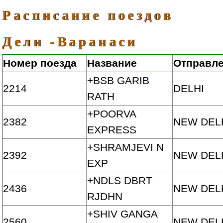
Расписание поездов
Дели -Варанаси
Номер поезда
Название
Отправл
+BSB GARIB
2214
DELHI
RATH
+POORVA
2382
NEW DEL
EXPRESS
+SHRAMJEVI N
2392
NEW DEL
EXP
+NDLS DBRT
2436
NEW DEL
RJDHN
+SHIV GANGA
2560
NEW DEL