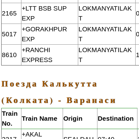
+LTT BSB SUP
LOKMANYATILAK
2165
EXP
T
+GORAKHPUR
LOKMANYATILAK
5017
EXP
T
+RANCHI
LOKMANYATILAK
8610
EXPRESS
T
Поезда Калькутта
(Колката) - Варанаси
Train
Train Name
Origin
Destination
No.
+AKAL