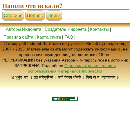
Нашли что искали?
Cпасибо
Вопрос
Поиск
|
Авторы Индонета
|
Создатель Индонета
|
Контакты
|
Правила сайта
|
Карта сайта
|
FAQ
|
© & copyleft Indonet.Ru Индия по-русски ~ Живой путеводитель,
2007 - 2025. Материалы сайта могут содержать информацию, не
предназначенную для лиц, не достигших 18 лет.
РЕПУБЛИКАЦИЯ без указания Автора и гиперссылки на источник
ЗАПРЕЩЕНА. Подробнее
О правилах размещения и
использования материалов Indonet.Ru
ॐ भूर्भुवः स्वः । तत् सवितुर्वरेण्यं । भर्गो देवस्य धीमहि । धियो यो नः प्रचोदयात् ॥