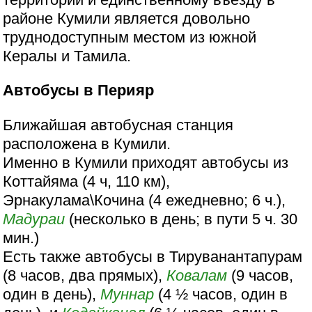
районе Кумили является довольно
труднодоступным местом из южной
Кералы и Тамила.
Автобусы в Перияр
Ближайшая автобусная станция
расположена в Кумили.
Именно в Кумили приходят автобусы из
Коттайяма (4 ч, 110 км),
Эрнакулама\Кочина (4 ежедневно; 6 ч.),
Мадураи
(несколько в день; в пути 5 ч. 30
мин.)
Есть также автобусы в Тируванантапурам
(8 часов, два прямых),
Ковалам
(9 часов,
один в день),
Муннар
(4 ½ часов, один в