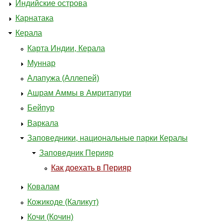
Индийские острова
Карнатака
Керала
Карта Индии, Керала
Муннар
Алапужа (Аллепей)
Ашрам Аммы в Амритапури
Бейпур
Варкала
Заповедники, национальные парки Кералы
Заповедник Перияр
Как доехать в Перияр
Ковалам
Кожикоде (Каликут)
Кочи (Кочин)