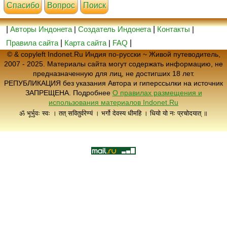
Cпасибо
Вопрос
Поиск
|
Авторы Индонета
|
Создатель Индонета
|
Контакты
|
Правила сайта
|
Карта сайта
|
FAQ
|
© & copyleft Indonet.Ru Индия по-русски ~ Живой путеводитель,
2007 - 2025. Материалы сайта могут содержать информацию, не
предназначенную для лиц, не достигших 18 лет.
РЕПУБЛИКАЦИЯ без указания Автора и гиперссылки на источник
ЗАПРЕЩЕНА. Подробнее
О правилах размещения и
использования материалов Indonet.Ru
ॐ भूर्भुवः स्वः । तत् सवितुर्वरेण्यं । भर्गो देवस्य धीमहि । धियो यो नः प्रचोदयात् ॥