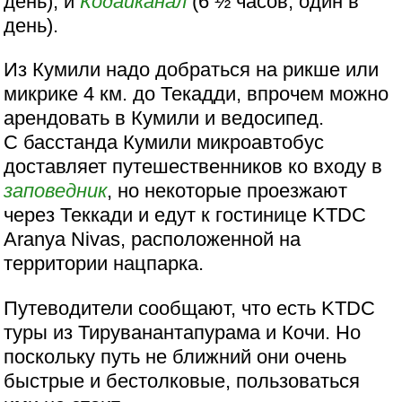
день), и
Кодайканал
(6 ½ часов, один в
день).
Из Кумили надо добраться на рикше или
микрике 4 км. до Текадди, впрочем можно
арендовать в Кумили и ведосипед.
С басстанда Кумили микроавтобус
доставляет путешественников ко входу в
заповедник
, но некоторые проезжают
через Теккади и едут к гостинице KTDC
Aranya Nivas, расположенной на
территории нацпарка.
Путеводители сообщают, что есть KTDC
туры из Тируванантапурама и Кочи. Но
поскольку путь не ближний они очень
быстрые и бестолковые, пользоваться