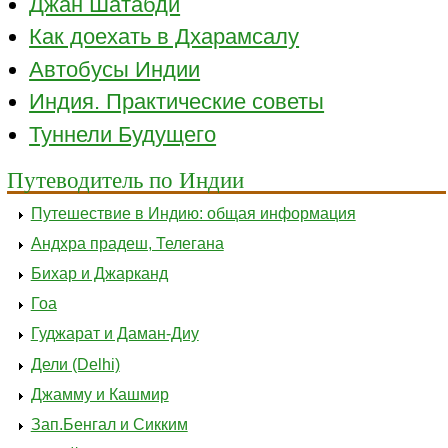
Джан Шатабди
Как доехать в Дхарамсалу
Автобусы Индии
Индия. Практические советы
Туннели Будущего
Путеводитель по Индии
Путешествие в Индию: общая информация
Андхра прадеш, Телегана
Бихар и Джарканд
Гоа
Гуджарат и Даман-Диу
Дели (Delhi)
Джамму и Кашмир
Зап.Бенгал и Сикким