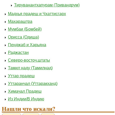
Тируванантхапурам (Тривандрум)
Мадхья прадеш и Чхаттисгарх
Махараштра
Мумбаи (Бомбей)
Орисса (Одиша)
Пенджаб и Харьяна
Раджастан
Северо-восточ.штаты
Тамил наду (Тамилнад)
Уттар прадеш
Уттаранчал (Уттаракханд)
Химачал Прадеш
Из Индии/В Индию
Нашли что искали?