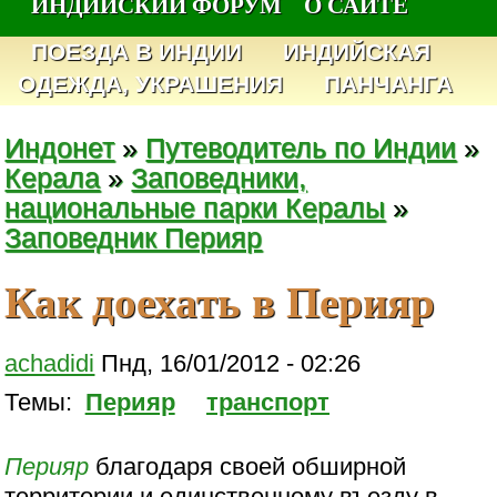
ИНДИЙСКИЙ ФОРУМ
О САЙТЕ
ПОЕЗДА В ИНДИИ
ИНДИЙСКАЯ
ОДЕЖДА, УКРАШЕНИЯ
ПАНЧАНГА
Индонет
»
Путеводитель по Индии
»
Керала
»
Заповедники,
национальные парки Кералы
»
Заповедник Перияр
Как доехать в Перияр
achadidi
Пнд, 16/01/2012 - 02:26
Темы:
Перияр
транспорт
Перияр
благодаря своей обширной
территории и единственному въезду в