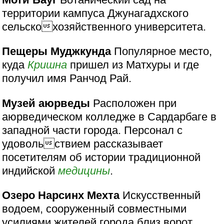
территории кампуса Джунагадхского
сельскохозяйственного университета.
Пещеры Муджкунда
Популярное место,
куда
Кришна
пришел из Матхуры и где
получил имя Ранчод Рай.
Музей аюрведы
Расположен при
аюрведическом колледже в Сардарбаге в
западной части города. Персонал с
удовольствием рассказывает
посетителям об истории традиционной
индийской
медицины
.
Озеро Нарсинх Мехта
Искусственный
водоем, сооруженный совместными
усилиями жителей города близ ворот