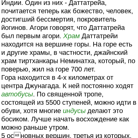
Индии. Один из них - Даттатрейа,
почитается теперь как божество, человек,
достигший бессмертия, покровитель
йогинов. Агори говорят, что Даттатрейа
был первым агори.
Храм
Даттатрейи
находится на вершине горы. На горе есть
и другие храмы, в частности, джайнский
храм тиртханкары Неминатха, который, по
поверью, жил на горе 700 лет.
Гора находится в 4-х километрах от
центра Джунагада. К ней постоянно ходят
автобусы
. По священной тропе,
состоящей из 5500 ступеней, можно идти в
обуви, хотя многие
индусы
делают это
босиком. Лучше начать восхождение как
можно раньше утром.
5 основных вершин, третья из которых,