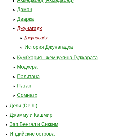
Ахмедабад (Ахмадабад)
Даман
Дварка
Джунагадх
Джунагадх
История Джунагадха
Кумбхария - жемчужина Гуджарата
Модхера
Палитана
Патан
Сомнатх
Дели (Delhi)
Джамму и Кашмир
Зап.Бенгал и Сикким
Индийские острова