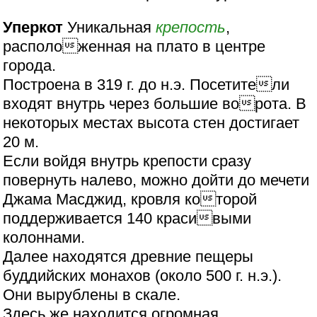
Уперкот
Уникальная
крепость
,
расположенная на плато в центре
города.
Построена в 319 г. до н.э. Посетители
входят внутрь через большие ворота. В
некоторых местах высота стен достигает
20 м.
Если войдя внутрь крепости сразу
повернуть налево, можно дойти до мечети
Джама Масджид, кровля которой
поддерживается 140 красивыми
колоннами.
Далее находятся древние пещеры
буддийских монахов (около 500 г. н.э.).
Они вырублены в скале.
Здесь же находится огромная