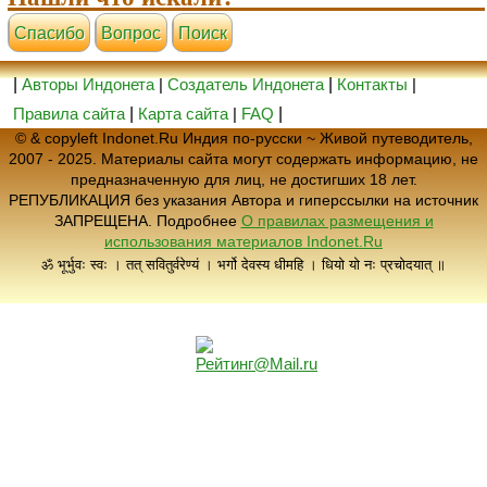
Cпасибо
Вопрос
Поиск
|
Авторы Индонета
|
Создатель Индонета
|
Контакты
|
Правила сайта
|
Карта сайта
|
FAQ
|
© & copyleft Indonet.Ru Индия по-русски ~ Живой путеводитель,
2007 - 2025. Материалы сайта могут содержать информацию, не
предназначенную для лиц, не достигших 18 лет.
РЕПУБЛИКАЦИЯ без указания Автора и гиперссылки на источник
ЗАПРЕЩЕНА. Подробнее
О правилах размещения и
использования материалов Indonet.Ru
ॐ भूर्भुवः स्वः । तत् सवितुर्वरेण्यं । भर्गो देवस्य धीमहि । धियो यो नः प्रचोदयात् ॥