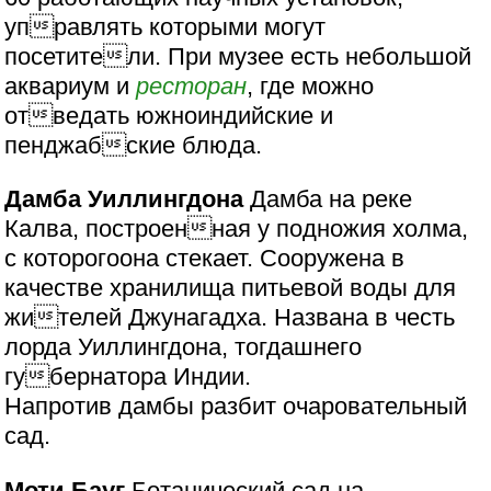
управлять которыми могут
посетители. При музее есть небольшой
аквариум и
ресторан
, где можно
отведать южноиндийские и
пенджабские блюда.
Дамба Уиллингдона
Дамба на реке
Калва, построенная у подножия холма,
с которогоона стекает. Сооружена в
качестве хранилища питьевой воды для
жителей Джунагадха. Названа в честь
лорда Уиллингдона, тогдашнего
губернатора Индии.
Напротив дамбы разбит очаровательный
сад.
Моти Бауг
Ботанический сад на