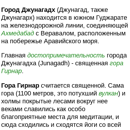
Город Джунагадх
(Джунагад, также
Джунагарх) находится в южном Гуджарате
на железнодорожной линии, соединяющей
Ахмедабад
с Веравалом, расположенным
на побережье Аравийского моря.
Главная
достопримечательность
города
Джунагадха (Junagadh) - священная
гора
Гирнар
.
Гора Гирнар
считается священной. Сама
гора (1100 метров, это потухший
вулкан
) и
холмы покрытые лесами вокруг нее
веками славились как особо
благоприятные места для медитации, и
сюда сходились и сходятся йоги со всей