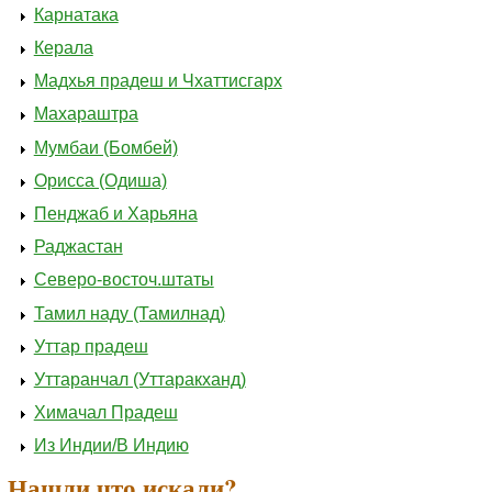
Карнатака
Керала
Мадхья прадеш и Чхаттисгарх
Махараштра
Мумбаи (Бомбей)
Орисса (Одиша)
Пенджаб и Харьяна
Раджастан
Северо-восточ.штаты
Тамил наду (Тамилнад)
Уттар прадеш
Уттаранчал (Уттаракханд)
Химачал Прадеш
Из Индии/В Индию
Нашли что искали?