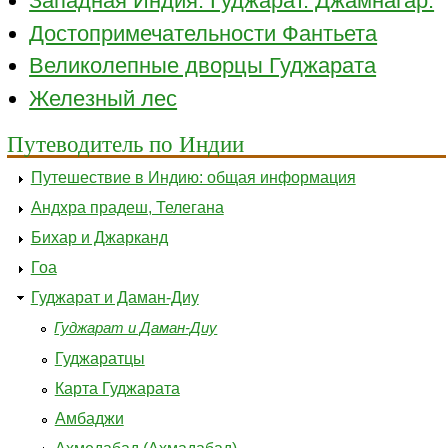
Западная Индия. Гуджарат. Джамнагар.
Достопримечательности Фантьета
Великолепные дворцы Гуджарата
Железный лес
Путеводитель по Индии
Путешествие в Индию: общая информация
Андхра прадеш, Телегана
Бихар и Джарканд
Гоа
Гуджарат и Даман-Диу
Гуджарат и Даман-Диу
Гуджаратцы
Карта Гуджарата
Амбаджи