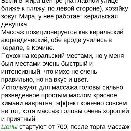
Были в Мира центре (на главной улице
ближе к пляжу, по левой стороне), хозяйку
зовут Мира, у нее работает керальская
девушка.
Массаж позиционируется как керальский
аюрведический, обе вроде учились в
Керале, в Кочине.
Похож на керальский местами, но у меня
был местами очень быстрый и
интенсивный, что имхо не очень
правильно, но на вкус и цвет.
Используют для массажа головы сильно
разведенное простым маслом красное
химани навратна, эффект конечно совсем
не тот, хотя массаж головы очень хороший
и приятный.
Цены
стартуют от 700, после торга массаж