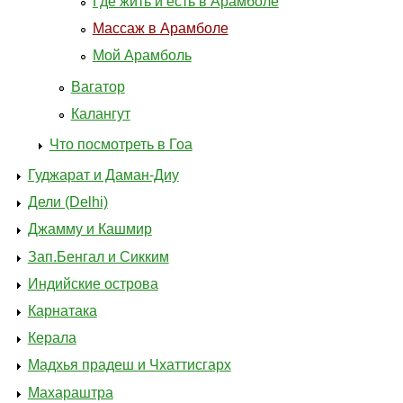
Где жить и есть в Арамболе
Массаж в Арамболе
Мой Арамболь
Вагатор
Калангут
Что посмотреть в Гоа
Гуджарат и Даман-Диу
Дели (Delhi)
Джамму и Кашмир
Зап.Бенгал и Сикким
Индийские острова
Карнатака
Керала
Мадхья прадеш и Чхаттисгарх
Махараштра