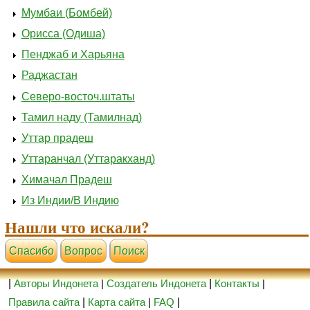
Мумбаи (Бомбей)
Орисса (Одиша)
Пенджаб и Харьяна
Раджастан
Северо-восточ.штаты
Тамил наду (Тамилнад)
Уттар прадеш
Уттаранчал (Уттаракханд)
Химачал Прадеш
Из Индии/В Индию
Нашли что искали?
Cпасибо
Вопрос
Поиск
|
Авторы Индонета
|
Создатель Индонета
|
Контакты
|
Правила сайта
|
Карта сайта
|
FAQ
|