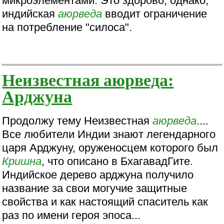
микроэлементами. Это здорово, однако,
индийская
аюрведа
вводит ограничение
на потребление "силоса".
Неизвестная аюрведа:
Арджуна
Продолжу тему Неизвестная
аюрведа
....
Все любители Индии знают легендарного
царя Арджуну, оруженосцем которого был
Кришна
, что описано в БхагавадГите.
Индийское дерево арджуна получило
название за свои могучие защитные
свойства и как настоящий спаситель как
раз по имени героя эпоса...