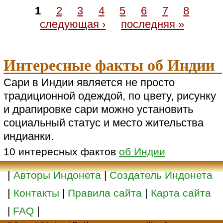
1
2
3
4
5
6
7
8
следующая ›
последняя »
Интересные факты об Индии
Сари в Индии является не просто
традиционной одеждой, по цвету, рисунку
и драпировке сари можно установить
социальный статус и место жительства
индианки.
10 интересных фактов
об Индии
|
Авторы Индонета
|
Создатель Индонета
|
|
Контакты
|
Правила сайта
Карта сайта
|
|
FAQ