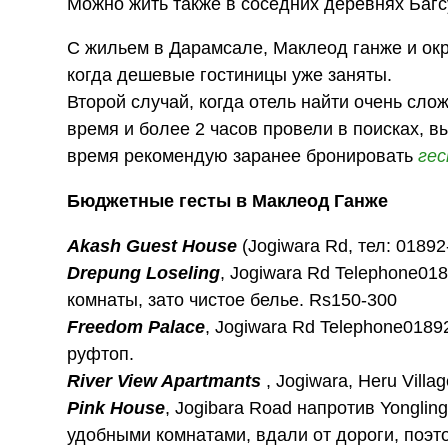
Можно жить также в соседних деревнях Багсу
С жильем в Дарамсале, Маклеод ганже и окр
когда дешевые гостиницы уже заняты.
Второй случай, когда отель найти очень слож
время и более 2 часов провели в поисках, в
время рекомендую заранее бронировать
гес
Бюджетные гесты в Маклеод Ганже
Akash Guest House
(Jogiwara Rd, тел: 0189
Drepung Loseling
, Jogiwara Rd Telephone01
комнаты, зато чистое белье. Rs150-300
Freedom Palace
, Jogiwara Rd Telephone018
руфтоп.
River View Apartmants
, Jogiwara, Heru Vill
Pink House
, Jogibara Road напротив Yongli
удобными комнатами, вдали от дороги, поэт