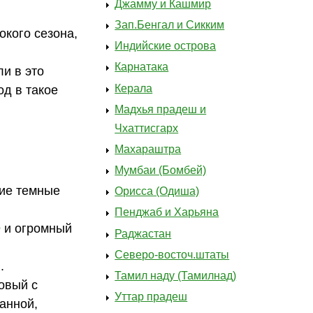
Джамму и Кашмир
Зап.Бенгал и Сикким
окого сезона,
Индийские острова
Карнатака
и в это
Керала
од в такое
Мадхья прадеш и
Чхаттисгарх
Махараштра
Мумбаи (Бомбей)
кие темные
Орисса (Одиша)
Пенджаб и Харьяна
е
и огромный
Раджастан
Северо-восточ.штаты
.
Тамил наду (Тамилнад)
новый с
Уттар прадеш
анной,