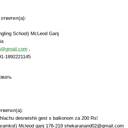
ответил(а):
ngling School) McLeod Ganj
ia
6@gmail.com
,
91-1892221145
овать
ответил(а):
hlachu desneishii gest s balkonom za 200 Rs!
haramkot) Mcleod ganj 176-219 shekaranand02@gmail.com