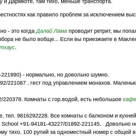
 и Дармкоте, там тихо, меньше транспорта.
естностях как правило проблем за исключением выс
но - это когда
Далай Лама
проводит ретрит, мы попал
ыбора не было вобще... Если вы приезжаете в Макле
тхаус
.
2-221990) - нормально, но довольно шумно.
892/221087 . гест под управлением монахов. Малень
92/220378. Комнаты с гор.водой, есть небольшое
каф
age, тел. 9816292228. Все комнаты с балконом и кухней
ng School +91-94181-43227/01892-221145, Довольно 
ому тихо. 100 рупий за одноместный номер с общей в