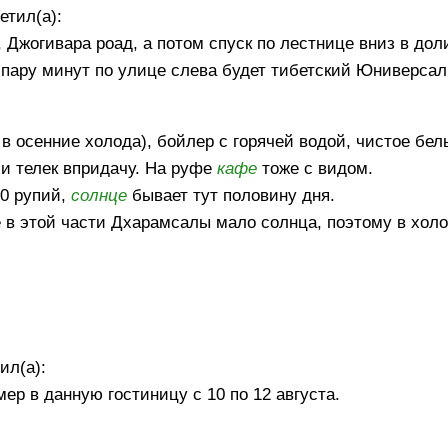
етил(а):
, Джогивара роад, а потом спуск по лестнице вниз в дол
 пару минут по улице слева будет тибетский Юниверса
в осенние холода), бойлер с горячей водой, чистое бел
 и телек впридачу. На руфе
кафе
тоже с видом.
00 рупий,
солнце
бывает тут половину дня.
не в этой части Дхарамсалы мало солнца, поэтому в хол
ил(а):
ер в данную гостиницу с 10 по 12 августа.