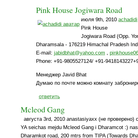
Pink House Jogiwara Road
июля 9th, 2010
achadidi
Pink House
Jogiwara Road (Opp. Yo
Dharamsala - 176219 Himachal Pradesh Ind
E-mail:
jabidbhat@yahoo.com
,
pinkhouse0
Phone: +91-9805527124/ +91-9418143227+
Менеджер Javid Bhat
Думаю по почте можно комнату забронир
ответить
Mcleod Gang
августа 3rd, 2010 anastasiyaxх (не проверено) 
YA seichas mejdu Mcleod Gang i Dharamcot :) nas
Dharamkot road, 200 mtrs from TIPA (Towards D