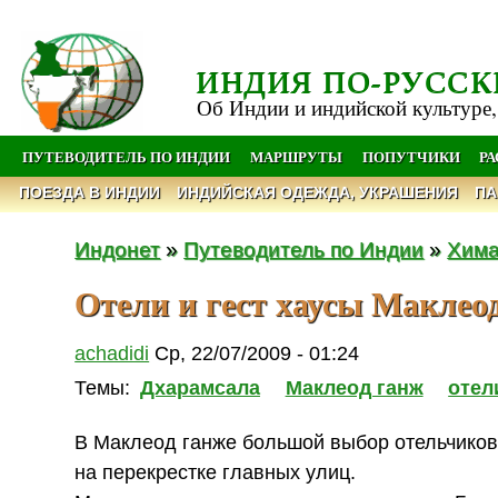
ИНДИЯ ПО-РУССК
Об Индии и индийской культуре,
ПУТЕВОДИТЕЛЬ ПО ИНДИИ
МАРШРУТЫ
ПОПУТЧИКИ
Р
ПОЕЗДА В ИНДИИ
ИНДИЙСКАЯ ОДЕЖДА, УКРАШЕНИЯ
ПА
Индонет
»
Путеводитель по Индии
»
Хима
Отели и гест хаусы Маклео
achadidi
Ср, 22/07/2009 - 01:24
Темы:
Дхарамсала
Маклеод ганж
отел
В Маклеод ганже большой выбор отельчиков 
на перекрестке главных улиц.