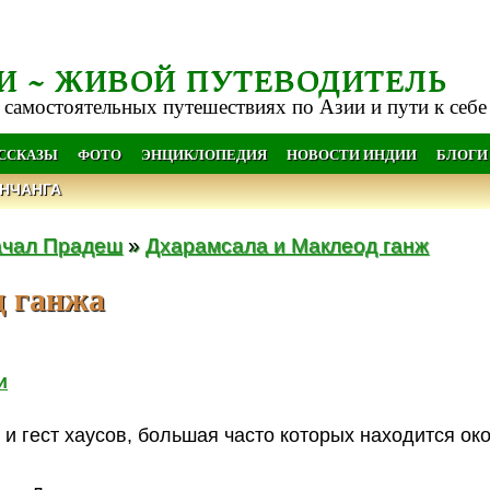
И ~ ЖИВОЙ ПУТЕВОДИТЕЛЬ
 самостоятельных путешествиях по Азии и пути к себе
АССКАЗЫ
ФОТО
ЭНЦИКЛОПЕДИЯ
НОВОСТИ ИНДИИ
БЛОГИ
НЧАНГА
чал Прадеш
»
Дхарамсала и Маклеод ганж
д ганжа
и
и гест хаусов, большая часто которых находится ок