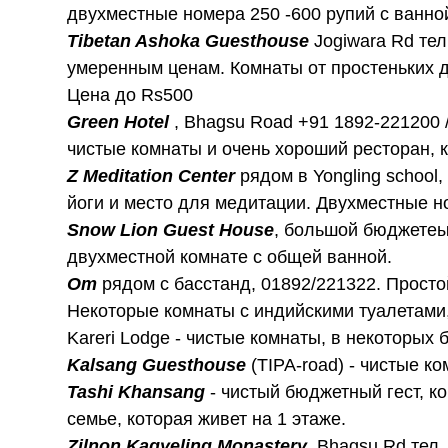
двухместные номера 250 -600 рупий с ванно
Tibetan Ashoka Guesthouse
Jogiwara Rd тел
умеренным ценам. Комнаты от простеньких 
Цена до Rs500
Green Hotel
, Bhagsu Road +91 1892-221200 
чистые комнаты и очень хороший ресторан, 
Z Meditation Center
рядом в Yongling school,
йоги и место для медитации. Двухместные но
Snow Lion Guest House
, большой бюджетеый
двухместной комнате с общей ванной.
Om
рядом с басстанд, 01892/221322. Просто
Некоторые комнаты с индийскими туалетами,
Kareri Lodge - чистые комнаты, в некоторых
Kalsang Guesthouse
(TIPA-road) - чистые к
Tashi Khansang
- чистый бюджетный гест, к
семье, которая живет на 1 этаже.
Zilnon Kagyeling Monastery
, Bhagsu Rd тел