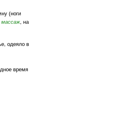
ину (ноги
л
массаж
, на
ье, одеяло в
одное время