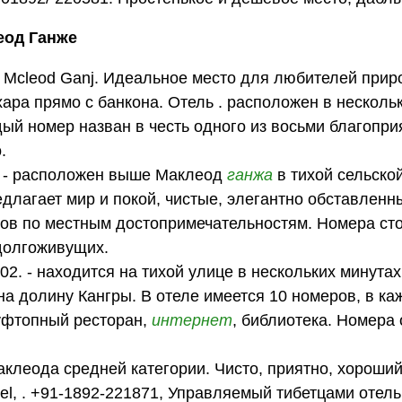
еод Ганже
d, Mcleod Ganj. Идеальное место для любителей прир
ра прямо с банкона. Отель . расположен в несколь
ый номер назван в честь одного из восьми благопр
.
7 - расположен выше Маклеод
ганжа
в тихой сельско
длагает мир и покой, чистые, элегантно обставленн
ов по местным достопримечательностям. Номера ст
долгоживущих.
002. - находится на тихой улице в нескольких минута
на долину Кангры. В отеле имеется 10 номеров, в ка
Руфтопный ресторан,
интернет
, библиотека. Номера 
аклеода средней категории. Чисто, приятно, хороший
el, . +91-1892-221871, Управляемый тибетцами отель