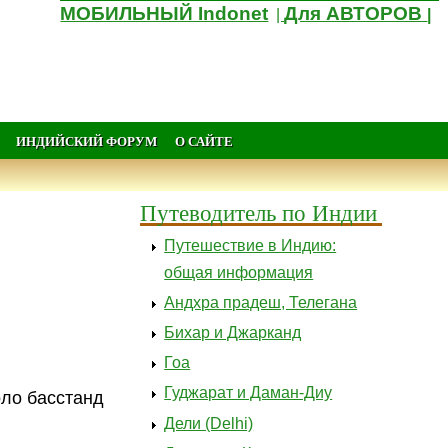
МОБИЛЬНЫЙ Indonet
Для АВТОРОВ
|
|
ИНДИЙСКИЙ ФОРУМ
О САЙТЕ
Путеводитель по Индии
Путешествие в Индию:
общая информация
Андхра прадеш, Телегана
Бихар и Джарканд
Гоа
Гуджарат и Даман-Диу
оло басстанд
Дели (Delhi)