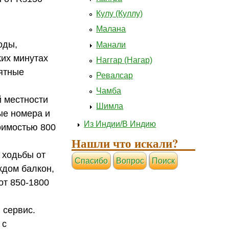
Кулу (Куллу)
Малана
оды,
Манали
ких минутах
Наггар (Нагар)
иятные
Ревалсар
Чамба
й местности
Шимла
ые номера и
Из Индии/В Индию
оимостью 800
Нашли что искали?
х ходьбы от
Cпасибо
Вопрос
Поиск
ждом балкон,
от 850-1800
 сервис.
 с