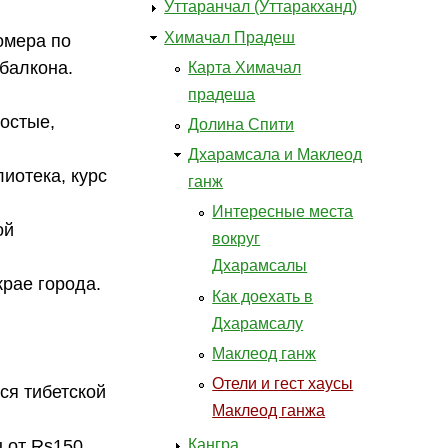
Уттаранчал (Уттаракханд)
Химачал Прадеш
омера по
балкона.
Карта Химачал
прадеша
ростые,
Долина Спити
Дхарамсала и Маклеод
лиотека, курс
ганж
Интересные места
ой
вокруг
Дхарамсалы
крае города.
Как доехать в
Дхарамсалу
Маклеод ганж
Отели и гест хаусы
ся тибетской
Маклеод ганжа
ы от Rs150
Кангра