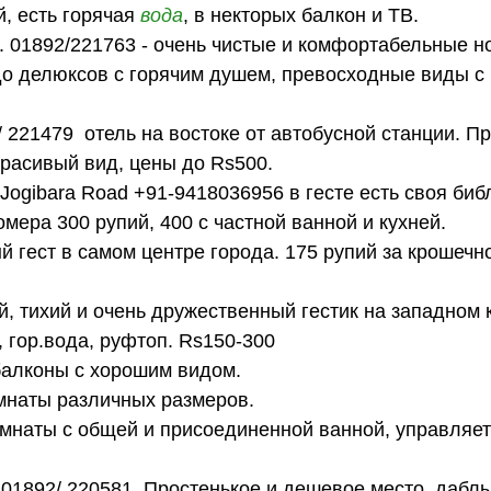
й, есть горячая
вода
, в некторых балкон и ТВ.
. 01892/221763 - очень чистые и комфортабельные н
до делюксов с горячим душем, превосходные виды с 
/ 221479 отель на востоке от автобусной станции. П
красивый вид, цены до Rs500.
 Jogibara Road +91-9418036956 в гесте есть своя биб
мера 300 рупий, 400 с частной ванной и кухней.
 гест в самом центре города. 175 рупий за крошечн
й, тихий и очень дружественный гестик на западном 
 гор.вода, руфтоп. Rs150-300
 балконы с хорошим видом.
омнаты различных размеров.
омнаты с общей и присоединенной ванной, управляет
. 01892/ 220581. Простенькое и дешевое место, дабл