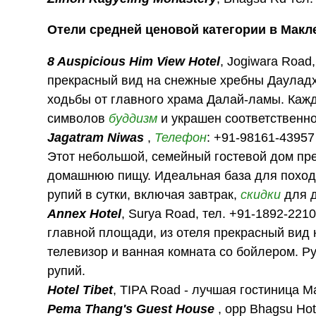
Отели средней ценовой категории в Макл
8 Auspicious Him View Hotel
, Jogiwara Roa
прекрасный вид на снежные хребны Дауладха
ходьбы от главного храма Далай-ламы. Кажд
символов
буддизм
и украшен соответственно
Jagatram Niwas
,
Телефон
: +91-98161-4395
Этот небольшой, семейный гостевой дом пре
домашнюю пищу. Идеальная база для поход
рупий в сутки, включая завтрак,
скидки
для 
Annex Hotel
, Surya Road, тел. +91-1892-221
главной площади, из отеля прекрасный вид 
телевизор и ванная комната со бойлером. 
рупий.
Hotel Tibet
, TIPA Road - лучшая гостиница М
Pema Thang's Guest House
, opp Bhagsu Hot