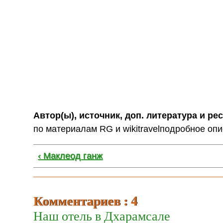
Автор(ы), источник, доп. литература и ре
по материалам RG и wikitravelподробное опис
‹ Маклеод ганж
Комментариев : 4
Наш отель в Дхарамсале