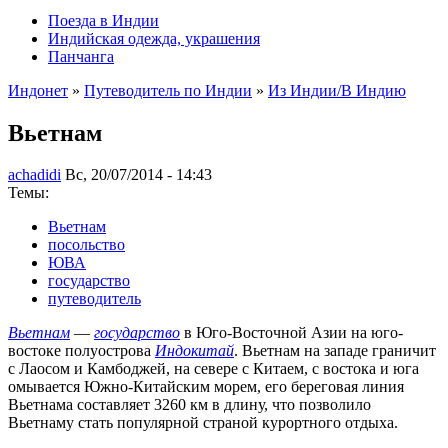
Поезда в Индии
Индийская одежда, украшения
Панчанга
Индонет
»
Путеводитель по Индии
»
Из Индии/В Индию
Вьетнам
achadidi
Вс, 20/07/2014 - 14:43
Темы:
Вьетнам
посольство
ЮВА
государство
путеводитель
Вьетнам
—
государство
в Юго-Восточной Азии на юго-
востоке полуострова
Индокитай
. Вьетнам на западе граничит
с Лаосом и Камбоджей, на севере с Китаем, с востока и юга
омывается Южно-Китайским морем, его береговая линия
Вьетнама составляет 3260 км в длину, что позволило
Вьетнаму стать популярной страной курортного отдыха.