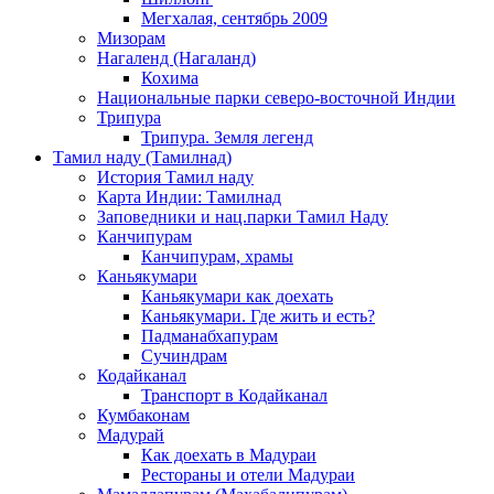
Мегхалая, сентябрь 2009
Мизорам
Нагаленд (Нагаланд)
Кохима
Национальные парки северо-восточной Индии
Трипура
Трипура. Земля легенд
Тамил наду (Тамилнад)
История Тамил наду
Карта Индии: Тамилнад
Заповедники и нац.парки Тамил Наду
Канчипурам
Канчипурам, храмы
Каньякумари
Каньякумари как доехать
Каньякумари. Где жить и есть?
Падманабхапурам
Сучиндрам
Кодайканал
Транспорт в Кодайканал
Кумбаконам
Мадурай
Как доехать в Мадураи
Рестораны и отели Мадураи