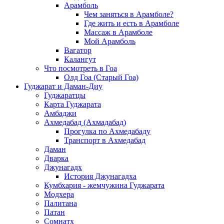
Арамболь
Чем заняться в Арамболе?
Где жить и есть в Арамболе
Массаж в Арамболе
Мой Арамболь
Вагатор
Калангут
Что посмотреть в Гоа
Олд Гоа (Старый Гоа)
Гуджарат и Даман-Диу
Гуджаратцы
Карта Гуджарата
Амбаджи
Ахмедабад (Ахмадабад)
Прогулка по Ахмедабаду
Транспорт в Ахмедабад
Даман
Дварка
Джунагадх
История Джунагадха
Кумбхария - жемчужина Гуджарата
Модхера
Палитана
Патан
Сомнатх