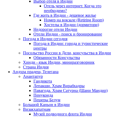
Выбор отеля в Индии
Отель через интернет. Когда это
необходимо?
Где жить в Индии - дешевое жилье
Номер на вокзале (Retiring Room)
Хостелы в Индии (дормитори)
Недорогие отели Индии
Отели Индии - поиск и бронирование
Погода в Индии сегодня
Погода в Индии: города и туристические
центры
Посольство России в Дели, консульства в Индии
Обязанности Консульства
Хинди - язык Индии, миниразговорник
Страна Индия
Андхра прадеш, Телегана
Анантапур
Гандикота
Лепакши. Храм Вирабхадры
Павагода. Храм Сатурна (Шани Мандир)
Пенуконда
Пещеры Белум
Большой Каньон в Индии
Визакхапатнам
Музей подводного флота Индии