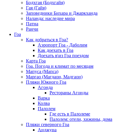
Бодхгая (Бодхгайя)
Гая (Гайя)
Заповедники Бихара и Джаркханда
Наланда: наследие мира
Патна
Ранчи
Гоа
Как добраться в Гоа?
Аэропорт Гоа - Даболим
Как доехать в Гоа
Доехать в\из Гоа поездом
Карта Гоа
Гоа. Погода и климат по месяцам
Мапуса (Мапса)
Маргао (Магдаон, Мадгаон)
Пляжи Южного Гоа
Агонда
Рестораны Агонды
Варка
Колва
Палолем
Где есть в Палолеме
Палолем: отели, хижины, дома
Пляжи северного Гоа
Анджуна