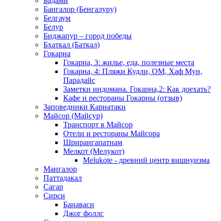
Бадами
Бангалор (Бенгалуру)
Белгаум
Белур
Биджапур – город победы
Бхаткал (Баткал)
Гокарна
Гокарна, 3: жилье, еда, полезные места
Гокарна, 4: Пляжи Кудли, ОМ, Хаф Мун,
Парадайс
Заметки индомана. Гокарна,2: Как доехать?
Кафе и рестораны Гокарны (отзыв)
Заповедники Карнатаки
Майсор (Майсур)
Транспорт в Майсор
Отели и рестораны Майсора
Шрирангапатнам
Мелкот (Мелукот)
Melukote - древний центр вишнуизма
Мангалор
Паттадакал
Сагар
Сирси
Банаваси
Джог фоллс