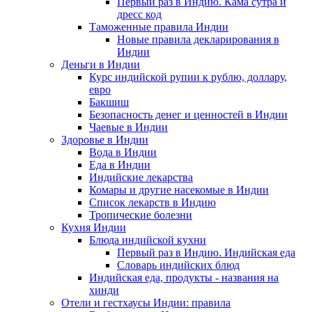
Первый раз в Индию. Кама сутра и
дресс код
Таможенные правила Индии
Новые правила декларирования в
Индии
Деньги в Индии
Курс индийской рупии к рублю, доллару,
евро
Бакшиш
Безопасность денег и ценностей в Индии
Чаевые в Индии
Здоровье в Индии
Вода в Индии
Еда в Индии
Индийские лекарства
Комары и другие насекомые в Индии
Список лекарств в Индию
Тропические болезни
Кухня Индии
Блюда индийской кухни
Первый раз в Индию. Индийская еда
Словарь индийских блюд
Индийская еда, продукты - названия на
хинди
Отели и гестхаусы Индии: правила