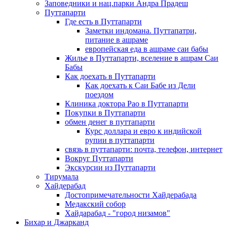
Заповедники и нац.парки Андра Прадеш
Путтапарти
Где есть в Путтапарти
Заметки индомана. Путтапатри,
питание в ашраме
европейская еда в ашраме саи бабы
Жилье в Путтапарти, вселение в ашрам Саи
Бабы
Как доехать в Путтапарти
Как доехать к Саи Бабе из Дели
поездом
Клиника доктора Рао в Путтапарти
Покупки в Путтапарти
обмен денег в путтапарти
Курс доллара и евро к индийской
рупии в путтапарти
связь в путтапарти: почта, телефон, интернет
Вокруг Путтапарти
Экскурсии из Путтапарти
Тирумала
Хайдерабад
Достопримечательности Хайдерабада
Медакский собор
Хайдарабад - "город низамов"
Бихар и Джарканд