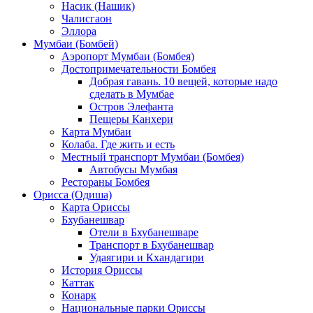
Насик (Нашик)
Чалисгаон
Эллора
Мумбаи (Бомбей)
Аэропорт Мумбаи (Бомбея)
Достопримечательности Бомбея
Добрая гавань. 10 вещей, которые надо
сделать в Мумбае
Остров Элефанта
Пещеры Канхери
Карта Мумбаи
Колаба. Где жить и есть
Местный транспорт Мумбаи (Бомбея)
Автобусы Мумбая
Рестораны Бомбея
Орисса (Одиша)
Карта Ориссы
Бхубанешвар
Отели в Бхубанешваре
Транспорт в Бхубанешвар
Удаягири и Кхандагири
История Ориссы
Каттак
Конарк
Национальные парки Ориссы