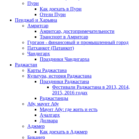
Пури
Как доехать в Пури
Отели Пури
Пенджаб и Харьяна
Амритсар
Амритсар, достопримечательности
Транспорт в Амритсар
Гургаон - финансовый и промышленный город
Патханкот (Патанкот)
Чандигарх
Праздники Чандигарха
Раджастан
Карты Раджастана
Культура, история Раджастана
Праздники Раджастана
Фестивали Раджастана в 2013, 2014,
2015, 2016 годах
Раджастанцы
Абу, маунт Абу
Маунт Абу: где жить и есть
Ачалгарх
Дилвара
Аджмер
Как доехать в Аджмер
Биканер