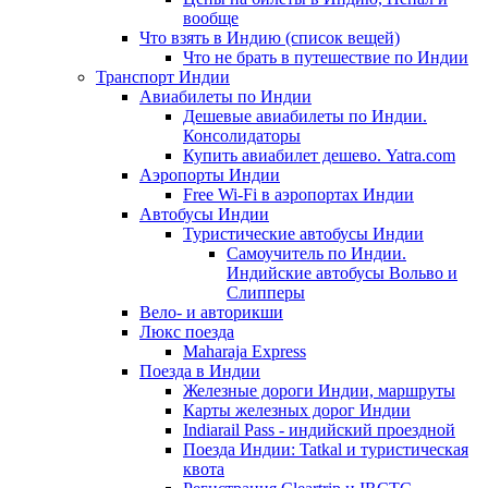
вообще
Что взять в Индию (список вещей)
Что не брать в путешествие по Индии
Транспорт Индии
Авиабилеты по Индии
Дешевые авиабилеты по Индии.
Консолидаторы
Купить авиабилет дешево. Yatra.com
Аэропорты Индии
Free Wi-Fi в аэропортах Индии
Автобусы Индии
Туристические автобусы Индии
Самоучитель по Индии.
Индийские автобусы Вольво и
Слипперы
Вело- и авторикши
Люкс поезда
Maharaja Express
Поезда в Индии
Железные дороги Индии, маршруты
Карты железных дорог Индии
Indiarail Pass - индийский проездной
Поезда Индии: Tatkal и туристическая
квота