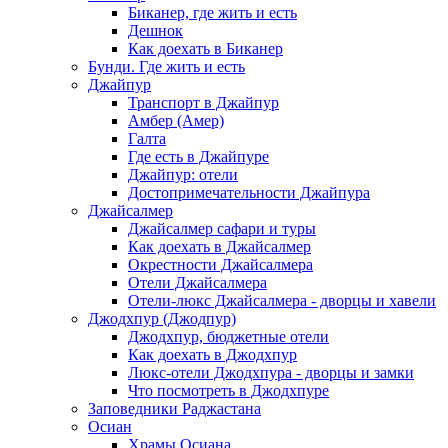
Биканер, где жить и есть
Дешнок
Как доехать в Биканер
Бунди. Где жить и есть
Джайпур
Транспорт в Джайпур
Амбер (Амер)
Галта
Где есть в Джайпуре
Джайпур: отели
Достопримечательности Джайпура
Джайсалмер
Джайсалмер сафари и туры
Как доехать в Джайсалмер
Окрестности Джайсалмера
Отели Джайсалмера
Отели-люкс Джайсалмера - дворцы и хавели
Джодхпур (Джодпур)
Джодхпур, бюджетные отели
Как доехать в Джодхпур
Люкс-отели Джодхпура - дворцы и замки
Что посмотреть в Джодхпуре
Заповедники Раджастана
Осиан
Храмы Осиана