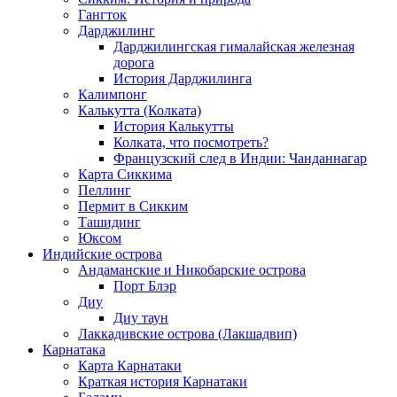
Гангток
Дарджилинг
Дарджилингская гималайская железная
дорога
История Дарджилинга
Калимпонг
Калькутта (Колката)
История Калькутты
Колката, что посмотреть?
Французский след в Индии: Чанданнагар
Карта Сиккима
Пеллинг
Пермит в Сикким
Ташидинг
Юксом
Индийские острова
Андаманские и Никобарские острова
Порт Блэр
Диу
Диу таун
Лаккадивские острова (Лакшадвип)
Карнатака
Карта Карнатаки
Краткая история Карнатаки