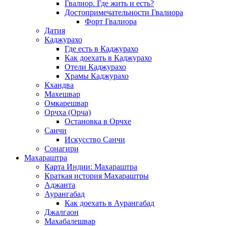
Гвалиор. Где жить и есть?
Достопримечательности Гвалиора
Форт Гвалиора
Датия
Каджурахо
Где есть в Каджурахо
Как доехать в Каджурахо
Отели Каджурахо
Храмы Каджурахо
Кхандва
Махешвар
Омкарешвар
Орчха (Орча)
Остановка в Орчхе
Санчи
Искусство Санчи
Сонагири
Махараштра
Карта Индии: Махараштра
Краткая история Махараштры
Аджанта
Аурангабад
Как доехать в Аурангабад
Джалгаон
Махабалешвар