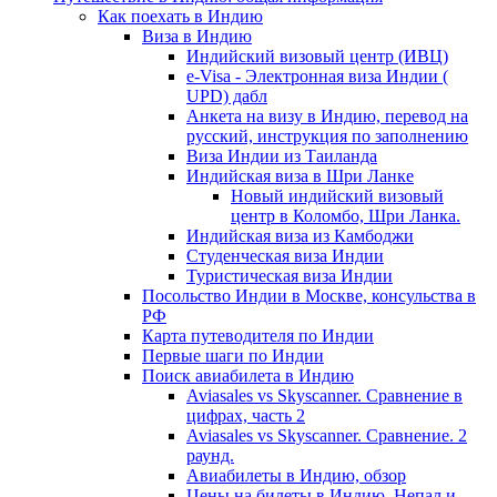
Как поехать в Индию
Виза в Индию
Индийский визовый центр (ИВЦ)
e-Visa - Электронная виза Индии (
UPD) дабл
Анкета на визу в Индию, перевод на
русский, инструкция по заполнению
Виза Индии из Таиланда
Индийская виза в Шри Ланке
Новый индийский визовый
центр в Коломбо, Шри Ланка.
Индийская виза из Камбоджи
Студенческая виза Индии
Туристическая виза Индии
Посольство Индии в Москве, консульства в
РФ
Карта путеводителя по Индии
Первые шаги по Индии
Поиск авиабилета в Индию
Aviasales vs Skyscanner. Сравнение в
цифрах, часть 2
Aviasales vs Skyscanner. Сравнение. 2
раунд.
Авиабилеты в Индию, обзор
Цены на билеты в Индию, Непал и