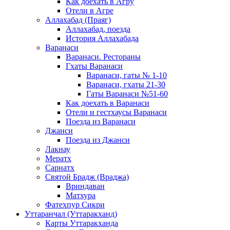
Как доехать в Агру
Отели в Агре
Аллахабад (Праяг)
Аллахабад, поезда
История Аллахабада
Варанаси
Варанаси. Рестораны
Гхаты Варанаси
Варанаси, гаты № 1-10
Варанаси, гхаты 21-30
Гаты Варанаси №51-60
Как доехать в Варанаси
Отели и гестхаусы Варанаси
Поезда из Варанаси
Джанси
Поезда из Джанси
Лакнау
Мератх
Сарнатх
Святой Брадж (Враджа)
Вриндаван
Матхура
Фатехпур Сикри
Уттаранчал (Уттаракханд)
Карты Уттаракханда