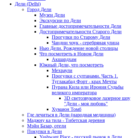
Дели (Delhi)
Город Дели
Музеи Дели
Экскурсии по Дели
Главные достопримечательности Дели
Достопримечательности Старого Дели
Прогулки по Старому Дели
Чандни чоук - серебряная улица
Нью Дели. Рождение новой столицы
Что посмотреть в Новом Дели
Акшардхам
Южный Дели, что посмотреть
Мехраули
Прогулки с султанами. Часть 1.
Туглакабад Форт - крах Мечты
Пурана Кила или Ирония Судьбы
великого императора
3D светозвуковое лазерное шоу
"Дели - моя любовь"
Хумаюн Томб
Где лечиться в Дели (народная медицина)
Маджну ка тила - Тибетская деревня
Мэйн Базар, отели
Покупки в Дели
Yashwant Place - русский рынок в Дели