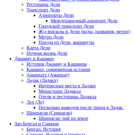
Рестораны Дели
Транспорт Дели
Аэропорты Дели
Международный аэропорт Дели
Городской транспорт Дели
Ж\д вокзалы в Дели (коды, названия, метро)
Метро Дели
Поезда из Дели, маршруты
Карта Дели
Ночная жизнь Дели
Джамму и Кашмир
История Джамму и Кашмира
Кашмир: современная история
Амарнатх (Амарнат)
Ладак (Ладакх)
Интересные места в Ладаке
Монастыри Ладакха
Отели и рестораны Ладакха
Лех (Ле)
Несколько выводов после трипа в Ладак.
Шринагар (Сринагар)
Шринагар: рай на земле
Зап.Бенгал и Сикким
Бенгал. История
Сикким. История и природа