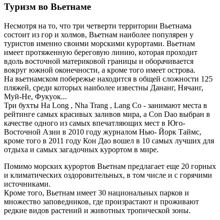
Туризм во Вьетнаме
Несмотря на то, что три четверти территории Вьетнама
состоит из гор и холмов, Вьетнам наиболее популярен у
туристов именно своими морскими курортами. Вьетнам
имеет протяженную береговую линию, которая проходит
вдоль восточной материковой границы и оборачивается
вокруг южной оконечности, а кроме того имеет острова.
На вьетнамском побережье находится в общей сложности 125
пляжей, среди которых наиболее известны Дананг, Нячанг,
Муй-Не, Фукуок...
Три бухты Ha Long , Nha Trang , Lang Co - занимают места в
рейтинге самых красивых заливов мира, а Con Dao выбран в
качестве одного из самых впечатляющих мест в Юго-
Восточной Азии в 2010 году журналом Нью- Йорк Таймс,
кроме того в 2011 году Кон Дао вошел в 10 самых лучших для
отдыха и самых загадочных курортом в мире.
Помимо морских курортов Вьетнам предлагает еще 20 горных
и климатических оздоровительных, в том числе и с горячими
источниками.
Кроме того, Вьетнам имеет 30 национальных парков и
множество заповедников, где произрастают и проживают
редкие видов растений и животных тропической зоны.