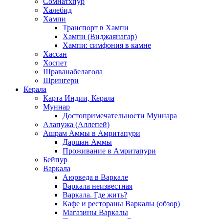
Сомнатхпур
Халебид
Хампи
Транспорт в Хампи
Хампи (Виджаянагар)
Хампи: симфония в камне
Хассан
Хоспет
Шраванабелагола
Шрингери
Керала
Карта Индии, Керала
Муннар
Достопримечательности Муннара
Алапужа (Аллепей)
Ашрам Аммы в Амритапури
Даршан Аммы
Проживание в Амритапури
Бейпур
Варкала
Аюрведа в Варкале
Варкала неизвестная
Варкала. Где жить?
Кафе и рестораны Варкалы (обзор)
Магазины Варкалы