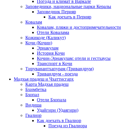
Погода и климат в Варкале
Заповедники, национальные парки Кералы
Заповедник Перияр
Как доехать в Перияр
Ковалам
Ковалам, пляжи и достопримечательности
Отели Ковалама
Кожикоде (Каликут)
Кочи (Кочин)
Эрнакулам
История Кочи
Кочин-Эрнакулам: отели и гестхаусы
Транспорт в Кочи
Тируванантхапурам (Тривандрум)
Тривандрум - поезда
Мадхья прадеш и Чхаттисгарх
Карта Мадхья прадеш
Бхимбетка
Бхопал
Отели Бхопала
Видиша
Удайгири (Удаягири)
Гвалиор
Как доехать в Гвалиор
Поезда из Гвалиора