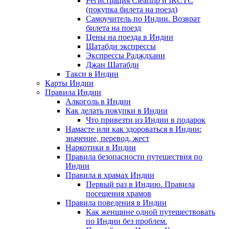
Регистрация Сleartrip и IRCTC
(покупка билета на поезд)
Самоучитель по Индии. Возврат
билета на поезд
Цены на поезда в Индии
Шатабди экспрессы
Экспрессы Радждхани
Джан Шатабди
Такси в Индии
Карты Индии
Правила Индии
Алкоголь в Индии
Как делать покупки в Индии
Что привезти из Индии в подарок
Намасте или как здороваться в Индии:
значение, перевод, жест
Наркотики в Индии
Правила безопасности путешествия по
Индии
Правила в храмах Индии
Первый раз в Индию. Правила
посещения храмов
Правила поведения в Индии
Как женщине одной путешествовать
по Индии без проблем.