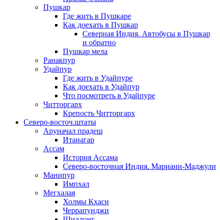
Пушкар
Где жить в Пушкаре
Как доехать в Пушкар
Северная Индия. Автобусы в Пушкар
и обратно
Пушкар мела
Ранакпур
Удайпур
Где жить в Удайпуре
Как доехать в Удайпур
Что посмотреть в Удайпуре
Читторгарх
Крепость Читторгарх
Северо-восточ.штаты
Аруначал прадеш
Итанагар
Ассам
История Ассама
Северо-восточная Индия. Мариани-Маджули
Манипур
Импхал
Мегхалая
Холмы Кхаси
Черрапунджи
Шиллонг