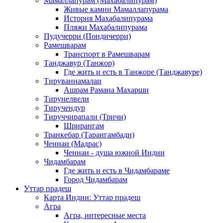
Мамаллапурам (Махабалипурам)
Живые камни Мамаллапурама
История Махабалипурама
Пляжи Махабалипурама
Пудучерри (Пондичерри)
Рамешварам
Транспорт в Рамешварам
Танджавур (Танжор)
Где жить и есть в Танжоре (Танджавуре)
Тируваннамалаи
Ашрам Рамана Махарши
Тирунелвели
Тиручендур
Тируччирапали (Тричи)
Шрирангам
Транкебар (Тарангамбади)
Ченнаи (Мадрас)
Ченнаи - душа южной Индии
Чидамбарам
Где жить и есть в Чидамбараме
Город Чидамбарам
Уттар прадеш
Карта Индии: Уттар прадеш
Агра
Агра, интересные места