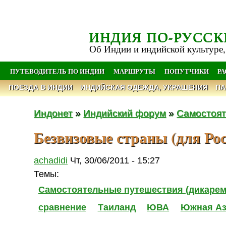
ИНДИЯ ПО-РУССК
Об Индии и индийской культуре,
ПУТЕВОДИТЕЛЬ ПО ИНДИИ
МАРШРУТЫ
ПОПУТЧИКИ
Р
ПОЕЗДА В ИНДИИ
ИНДИЙСКАЯ ОДЕЖДА, УКРАШЕНИЯ
ПА
Индонет
»
Индийский форум
»
Самостоят
Безвизовые страны (для Ро
achadidi
Чт, 30/06/2011 - 15:27
Темы:
Самостоятельные путешествия (дикарем
сравнение
Таиланд
ЮВА
Южная А