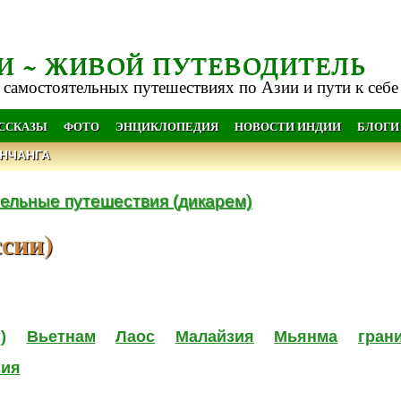
И ~ ЖИВОЙ ПУТЕВОДИТЕЛЬ
 самостоятельных путешествиях по Азии и пути к себе
АССКАЗЫ
ФОТО
ЭНЦИКЛОПЕДИЯ
НОВОСТИ ИНДИИ
БЛОГИ
НЧАНГА
ельные путешествия (дикарем)
ссии)
)
Вьетнам
Лаос
Малайзия
Мьянма
гран
зия