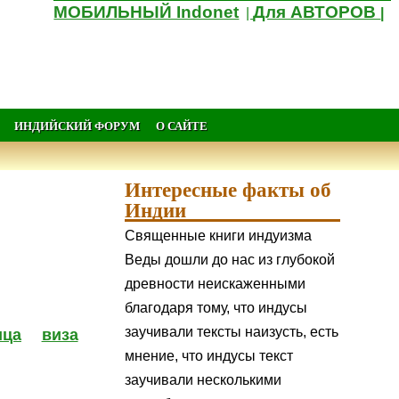
МОБИЛЬНЫЙ Indonet
Для АВТОРОВ
|
|
ИНДИЙСКИЙ ФОРУМ
О САЙТЕ
Интересные факты об
Индии
Священные книги индуизма
Веды дошли до нас из глубокой
древности неискаженными
благодаря тому, что индусы
заучивали тексты наизусть, есть
ица
виза
мнение, что индусы текст
заучивали несколькими