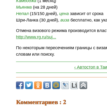
Камбоджа
(1 месяц)
Мьянма
(на 28 дней)
Непал
(15/150 дней),
цена
зависит от срока
Шри-Ланка (30 дней),
виза
бесплатно, как ук
Отмена визового режима производится власт
http://www.rg.ru/suj...
По некоторым пересечениям границы с визам
словам или поиску.
‹ Автостоп в Та
Комментариев : 2