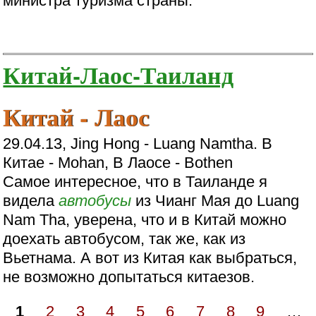
министра туризма страны.
Китай-Лаос-Таиланд
Китай - Лаос
29.04.13, Jing Hong - Luang Namtha. В
Китае - Mohan, В Лаосе - Bothen
Самое интересное, что в Таиланде я
видела
автобусы
из Чианг Мая до Luang
Nam Tha, уверена, что и в Китай можно
доехать автобусом, так же, как из
Вьетнама. А вот из Китая как выбраться,
не возможно допытаться китаезов.
1
2
3
4
5
6
7
8
9
…