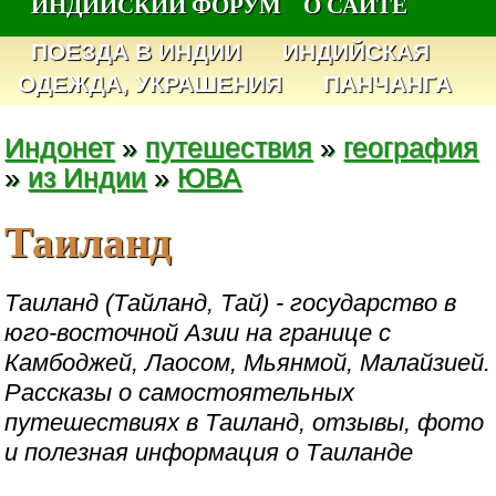
ИНДИЙСКИЙ ФОРУМ
О САЙТЕ
ПОЕЗДА В ИНДИИ
ИНДИЙСКАЯ
ОДЕЖДА, УКРАШЕНИЯ
ПАНЧАНГА
Индонет
»
путешествия
»
география
»
из Индии
»
ЮВА
Таиланд
Таиланд (Тайланд, Тай) - государство в
юго-восточной Азии на границе с
Камбоджей, Лаосом, Мьянмой, Малайзией.
Рассказы о самостоятельных
путешествиях в Таиланд, отзывы, фото
и полезная информация о Таиланде