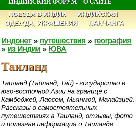
ИНДИЙСКИЙ ФОРУМ
О САЙТЕ
ПОЕЗДА В ИНДИИ
ИНДИЙСКАЯ
ОДЕЖДА, УКРАШЕНИЯ
ПАНЧАНГА
Индонет
»
путешествия
»
география
»
из Индии
»
ЮВА
Таиланд
Таиланд (Тайланд, Тай) - государство в
юго-восточной Азии на границе с
Камбоджей, Лаосом, Мьянмой, Малайзией.
Рассказы о самостоятельных
путешествиях в Таиланд, отзывы, фото
и полезная информация о Таиланде