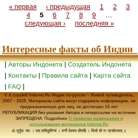
« первая
‹ предыдущая
1
2
3
4
5
6
7
8
9
…
следующая ›
последняя »
Интересные факты об Индии
|
Авторы Индонета
|
Создатель Индонета
|
|
Контакты
|
Правила сайта
Карта сайта
|
|
FAQ
© & copyleft Indonet.Ru Индия по-русски ~ Живой путеводитель,
2007 - 2025. Материалы сайта могут содержать информацию, не
предназначенную для лиц, не достигших 18 лет.
РЕПУБЛИКАЦИЯ без указания Автора и гиперссылки на источник
ЗАПРЕЩЕНА. Подробнее
О правилах размещения и
использования материалов Indonet.Ru
ॐ भूर्भुवः स्वः । तत् सवितुर्वरेण्यं । भर्गो देवस्य धीमहि । धियो यो नः प्रचोदयात् ॥