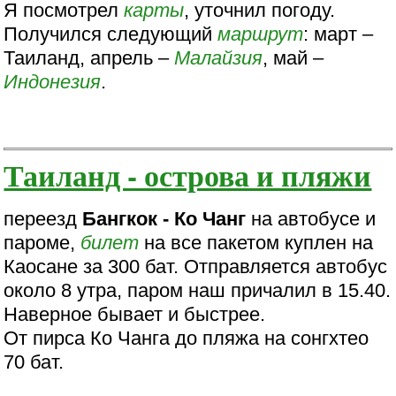
Я посмотрел
карты
, уточнил погоду.
Получился следующий
маршрут
: март –
Таиланд, апрель –
Малайзия
, май –
Индонезия
.
Таиланд - острова и пляжи
переезд
Бангкок - Ко Чанг
на автобусе и
пароме,
билет
на все пакетом куплен на
Каосане за 300 бат. Отправляется автобус
около 8 утра, паром наш причалил в 15.40.
Наверное бывает и быстрее.
От пирса Ко Чанга до пляжа на сонгхтео
70 бат.