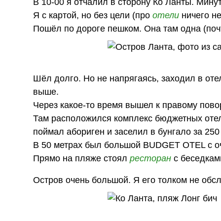
В 10-00 я отчалил в сторону Ко Ланты. Мину
Я с картой, но без цели (про
отели
ничего не
Пошёл по дороге пешком. Она там одна (почт
Шёл долго. Но не напрягаясь, заходил в оте
выше.
Через какое-то время вышел к правому пово
Там расположился комплекс бюджетных отеле
поймал абориген и заселил в бунгало за 250 
В 50 метрах был большой BUDGET OTEL с оч
Прямо на пляже стоял
ресторан
с беседками
Остров очень большой. Я его толком не обсл