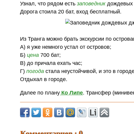
Узнал, что рядом есть
заповедник
дождевых д
Дорога стоила 20 бат, вход бесплатный.
Из Транга можно брать экскурсии по острова
А) я уже немного устал от островов;
Б)
цена
700 бат;
В) до причала ехать час;
Г)
погода
стала неустойчивой, и это в городе
Отдыхал в городе.
Далее по плану
Ко Липе
. Трансфер (минивен
Комментариев : 0