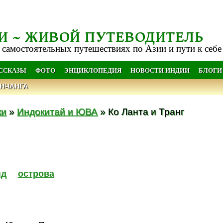
И ~ ЖИВОЙ ПУТЕВОДИТЕЛЬ
 самостоятельных путешествиях по Азии и пути к себе
АССКАЗЫ
ФОТО
ЭНЦИКЛОПЕДИЯ
НОВОСТИ ИНДИИ
БЛОГИ
НЧАНГА
ки
»
Индокитай и ЮВА
» Ко Ланта и Транг
нд
острова