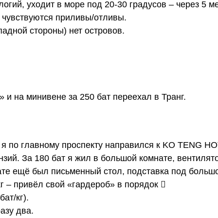
гий, уходит в море под 20-30 градусов – через 5 м
е чувствуются приливы/отливы.
ападной стороны) нет островов.
» и на минивене за 250 бат переехал в Транг.
 я по главному проспекту направился к KO TENG HO
зий. За 180 бат я жил в большой комнате, вентилят
нате ещё был письменный стол, подставка под больш
кг – привёл свой «гардероб» в порядок 
ат/кг).
азу два.