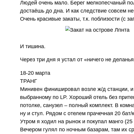
Людей очень мало. Берег мелкопесчаный поло
достаёшь до дна. И как следствие совсем н
Очень красивые закаты, т.к. поблизости (с з
И тишина.
Через три дня я устал от «ничего не деланья
18-20 марта
ТРАНГ
Минивен финишировал возле ж/д станции, и
выбранному по LP. Хороший отель без притен
потолке, санузел – полный комплект. В ком
ну и стул. Рядом с отелем прачечная 20 бат/
Утром я ходил на рынок и покупал манго (25 б
Вечером гулял по ночным базарам, там их ср