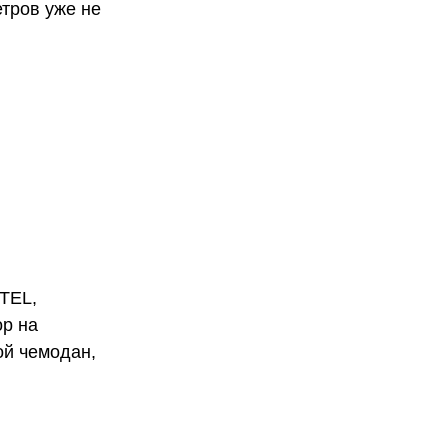
етров уже не
TEL,
ор на
ой чемодан,