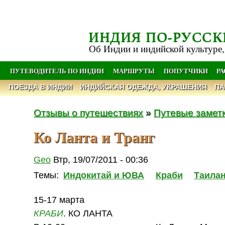
ИНДИЯ ПО-РУССК
Об Индии и индийской культуре,
ПУТЕВОДИТЕЛЬ ПО ИНДИИ
МАРШРУТЫ
ПОПУТЧИКИ
Р
ПОЕЗДА В ИНДИИ
ИНДИЙСКАЯ ОДЕЖДА, УКРАШЕНИЯ
ПА
Отзывы о путешествиях
»
Путевые замет
Ко Ланта и Транг
Geo
Втр, 19/07/2011 - 00:36
Темы:
Индокитай и ЮВА
Краби
Таила
15-17 марта
КРАБИ
. КО ЛАНТА