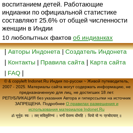
воспитанием детей. Работающие
индианки по официальной статистике
составляют 25.6% от общей численности
женщин в Индии
10 любопытных фактов
об индианках
|
Авторы Индонета
|
Создатель Индонета
|
|
Контакты
|
Правила сайта
Карта сайта
|
|
FAQ
© & copyleft Indonet.Ru Индия по-русски ~ Живой путеводитель,
2007 - 2025. Материалы сайта могут содержать информацию, не
предназначенную для лиц, не достигших 18 лет.
РЕПУБЛИКАЦИЯ без указания Автора и гиперссылки на источник
ЗАПРЕЩЕНА. Подробнее
О правилах размещения и
использования материалов Indonet.Ru
ॐ भूर्भुवः स्वः । तत् सवितुर्वरेण्यं । भर्गो देवस्य धीमहि । धियो यो नः प्रचोदयात् ॥