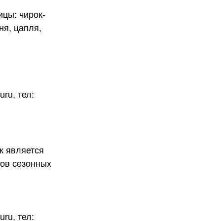
ицы: чирок-
ня, цапля,
ru, тел:
к является
дов сезонных
ru, тел: