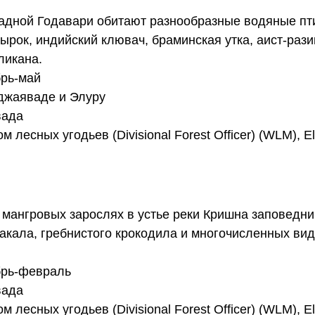
падной Годавари обитают разнообразные водяные пт
нырок, индийский клювач, браминская утка, аист-рази
ликана.
брь-май
иджаяваде и Элуру
вада
есных угодьев (Divisional Forest Officer) (WLM), Elu
в мангровых зарослях в устье реки Кришна заповедни
акала, гребнистого крокодила и многочисленных ви
брь-февраль
вада
есных угодьев (Divisional Forest Officer) (WLM), Elu