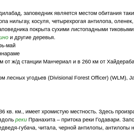
дилабад, заповедник является местом обитания так
илопа нильгау, косуля, четырехрогая антилопа, оленек
заповедника покрыта сухими листопадными тиковыми
ино
и другие деревья.
рь-май
аннараме
км от ж/д станции Манчериал и в 260 км от Хайдераб
есных угодьев (Divisional Forest Officer) (WLM), J
6 кв. км., имеет хромистую местность. Здесь произр
 вдоль
реки
Пранахита – притока реки Годавари. Зап
едведя-губача, читала, черной антилопы, антилопы 