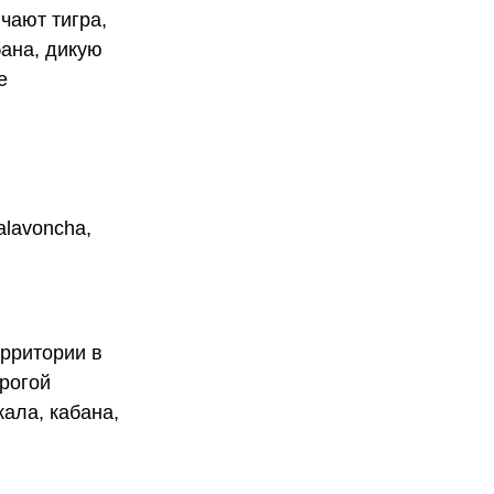
чают тигра,
бана, дикую
е
alavoncha,
ерритории в
хрогой
кала, кабана,