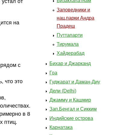
Визакхапатнам
 устал от
Заповедники и
нац.парки Андра
ится на
Прадеш
Путтапарти
Тирумала
Хайдерабад
Бихар и Джарканд
 рядом с
Гоа
, что это
Гуджарат и Даман-Диу
Дели (Delhi)
ов,
Джамму и Кашмир
количествах.
Зап.Бенгал и Сикким
римерно в 8
Индийские острова
х птиц.
Карнатака