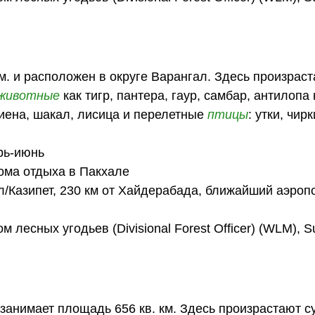
м. и расположен в округе Варангал. Здесь произрас
животные
как тигр, пантера, гаур, самбар, антилопа 
 гиена, шакал, лисица и перелетные
птицы
: утки, чир
рь-июнь
дома отдыха в Пакхале
ал/Казипет, 230 км от Хайдерабада, ближайший аэроп
есных угодьев (Divisional Forest Officer) (WLM), Su
занимает площадь 656 кв. км. Здесь произрастают с