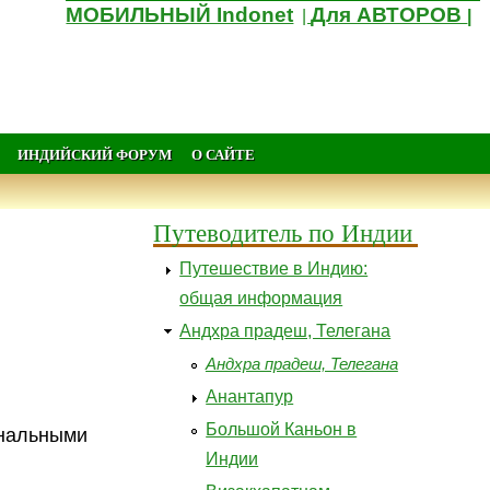
МОБИЛЬНЫЙ Indonet
Для АВТОРОВ
|
|
ИНДИЙСКИЙ ФОРУМ
О САЙТЕ
Путеводитель по Индии
Путешествие в Индию:
общая информация
Андхра прадеш, Телегана
Андхра прадеш, Телегана
Анантапур
Большой Каньон в
ональными
Индии