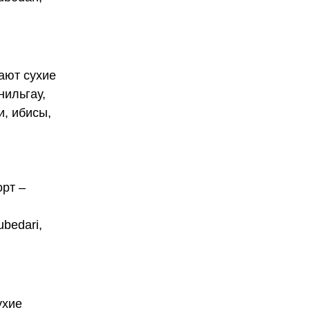
тают сухие
нильгау,
ки, ибисы,
орт –
bedari,
ухие