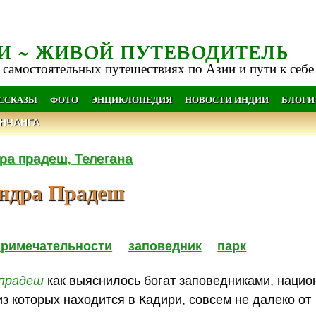
И ~ ЖИВОЙ ПУТЕВОДИТЕЛЬ
 самостоятельных путешествиях по Азии и пути к себе
АССКАЗЫ
ФОТО
ЭНЦИКЛОПЕДИЯ
НОВОСТИ ИНДИИ
БЛОГИ
НЧАНГА
ра прадеш, Телегана
Андра Прадеш
примечательности
заповедник
парк
 прадеш
как выяснилось богат заповедниками, наци
з которых находится в Кадири, совсем не далеко от