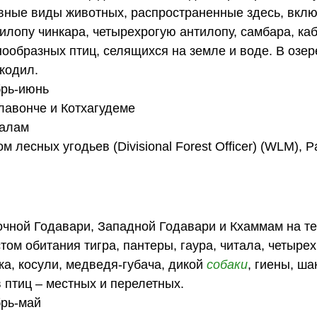
вные виды животных, распространенные здесь, вклю
нтилопу чинкара, четырехрогую антилопу, самбара, ка
знообразных птиц, селящихся на земле и воде. В озер
кодил.
брь-июнь
лавонче и Котхагудеме
чалам
есных угодьев (Divisional Forest Officer) (WLM), P
очной Годавари, Западной Годавари и Кхаммам на т
том обитания тигра, пантеры, гаура, читала, четыре
ка, косули, медведя-губача, дикой
собаки
, гиены, ша
 птиц – местных и перелетных.
брь-май