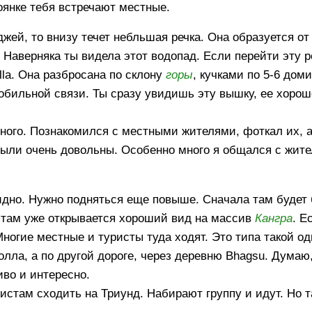
оянке тебя встречают местные.
джей, то внизу течет небльшая речка. Она образуется от
 Наверняка ты видела этот водопад. Если перейти эту р
la. Она разбросана по склону
горы
, кучками по 5-6 дом
обильной связи. Ты сразу увидишь эту вышку, ее хорош
много. Познакомился с местными жителями, фоткал их, 
были очень довольны. Особенно много я общался с жит
идно. Нужно подняться еще повыше. Сначала там будет
там уже открывается хороший вид на массив
Кангра
. Е
ногие местные и туристы туда ходят. Это типа такой о
олла, а по другой дороге, через деревню Bhagsu. Думаю
иво и интересно.
стам сходить на Триунд. Набирают группу и идут. Но т