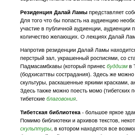
Резиденция Далай Ламы
представляет собо
Для того что бы попасть на аудиенцию необ
участие в публичной аудиенции, аудиенции п
количество желающих. О лекциях Далай Лам
Напротив резиденции Далай Ламы находится
перстрый зал, украшенный росписями, со с
Падмасамбхавы (который принес
буддизм
в 
(бодхисаттвы сострадания). Здесь же можн
скультуры, раскашенные яркими красками, а
Здесь также можно поесть момо (тибетских п
тибетские
благовония
.
Тибетская библиотека
- большое яркое зда
Помимо библиотеки и архивов текстов, некот
скульптуры
, в котором находятся все возм