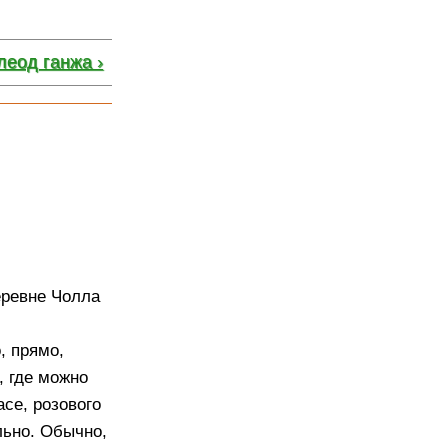
леод ганжа ›
еревне Чолла
, прямо,
, где можно
ace, розового
ально. Обычно,