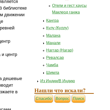
является
Отели и гест хаусы
В библиотеке
Маклеод ганжа
ом движении
Кангра
де
древней
Кулу (Куллу)
Малана
центр
Манали
Наггар (Нагар)
 и центр
Ревалсар
Чамба
Шимла
да дешевые
Из Индии/В Индию
оводит
Нашли что искали?
езжаете в
Cпасибо
Вопрос
Поиск
усами,