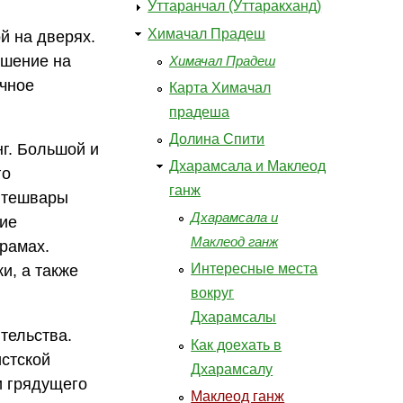
Уттаранчал (Уттаракханд)
Химачал Прадеш
й на дверях.
ешение на
Химачал Прадеш
очное
Карта Химачал
прадеша
Долина Спити
г. Большой и
Дхарамсала и Маклеод
го
ганж
китешвары
Дхарамсала и
ие
Маклеод ганж
храмах.
Интересные места
и, а также
вокруг
Дхарамсалы
тельства.
Как доехать в
истской
Дхарамсалу
и грядущего
Маклеод ганж