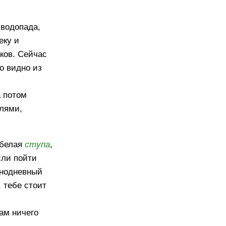
 водопада,
еку и
иков. Сейчас
о видно из
а потом
елями,
 белая
ступа
,
сли пойти
днодневный
, тебе стоит
ам ничего