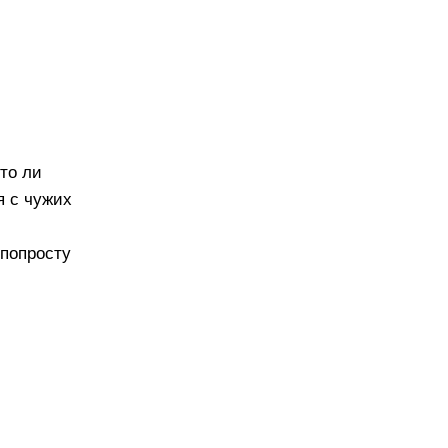
 то ли
я с чужих
 попросту