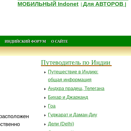
МОБИЛЬНЫЙ Indonet
Для АВТОРОВ
|
|
ИНДИЙСКИЙ ФОРУМ
О САЙТЕ
Путеводитель по Индии
Путешествие в Индию:
общая информация
Андхра прадеш, Телегана
Бихар и Джарканд
Гоа
Гуджарат и Даман-Диу
 расположен
Дели (Delhi)
бственно