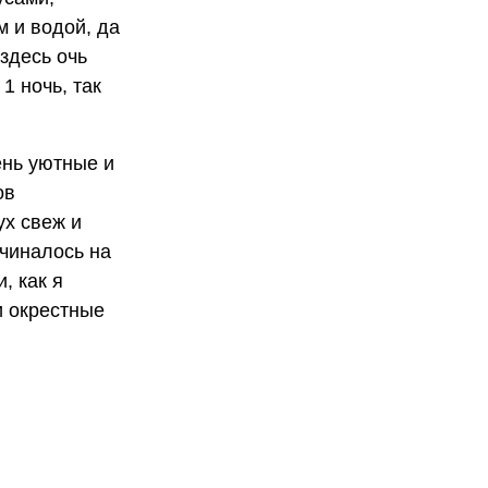
м и водой, да
здесь очь
1 ночь, так
ень уютные и
ов
ух свеж и
ачиналось на
, как я
и окрестные