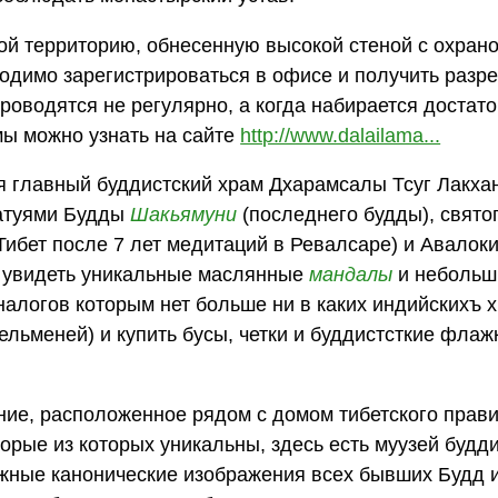
й территорию, обнесенную высокой стеной с охрано
ходимо зарегистрироваться в офисе и получить разр
роводятся не регулярно, а когда набирается достат
ы можно узнать на сайте
http://www.dalailama...
 главный буддистский храм Дхарамсалы Тсуг Лакхан
татуями Будды
Шакьямуни
(последнего будды), свято
Тибет после 7 лет медитаций в Ревалсаре) и Авало
о увидеть уникальные маслянные
мандалы
и небольш
налогов которым нет больше ни в каких индийскихъ 
ельменей) и купить бусы, четки и буддистсткие флажк
ние, расположенное рядом с домом тибетского прави
орые из которых уникальны, здесь есть муузей будд
ожные канонические изображения всех бывших Будд 