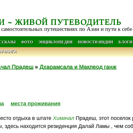
И ~ ЖИВОЙ ПУТЕВОДИТЕЛЬ
 самостоятельных путешествиях по Азии и пути к себе
АССКАЗЫ
ФОТО
ЭНЦИКЛОПЕДИЯ
НОВОСТИ ИНДИИ
БЛОГИ
НЧАНГА
чал Прадеш
»
Дхарамсала и Маклеод ганж
ма
места проживания
место отдыха в штате
Химачал
Прадеш, этот поселок
ы, здесь находится резиденция Далай Ламы , чем со