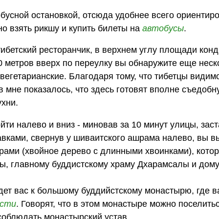
обусной остановкой, отсюда удобнее всего ориентиро
жно взять рикшу и купить билеты на
автобусы
.
ибетский ресторанчик, в верхнем углу площади конд
0 метров вверх по переулку вы обнаружите еще неск
евегетарианские. Благодаря тому, что тибетцы видим
в мне показалось, что здесь готовят вполне съедобн
ухни.
йти налево и вниз - миновав за 10 минут улицы, за
вками, свернув у шиваитского ашрама налево, вы в
рами (хвойное дерево с длинными хвоинками), котор
ы, главному буддистскому храму Дхарамсалы и дому
едет вас к большому буддийстскому монастырю, где в
ости
. Говорят, что в этом монастыре можно поселить
 соблюдать монастырский устав.