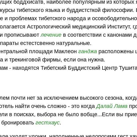
дущих боддхисатв, наиболее популярным из которых 
курсы тибетского языка и буддистсткой философии. 
е и проблемах тибетского народа и осовободительн
олагается Астрологический медицинский Институт, г
 и прописывают
лечение
в соответствии с канонами 
параты естестсвенно натуральные.
 центральной площади Маклеон
ганджа
расположены 
а и трекинговой фирмы, если она нужна.
ам - находятся Тибетский Буддистский Центр Тушита
ем почти нет за исключением высокого сезона, ког
отель найти очень сложно - это когда
Далай Лама
пр
вели в поисках, выбора не было вобще...Если вы при
е бронировать
гестхаус
.
але уходят улочки, наполненные недорогими гест ха