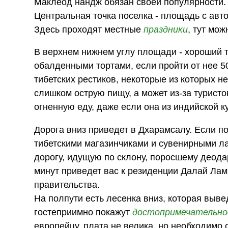
Маклеод нандж обязан своей популярности.
Центральная точка поселка - площадь с авт
Здесь проходят местные
праздники
, тут мо
В верхнем нижнем углу площади - хороший т
обалденными тортами, если пройти от нее 5
тибетских рестиков, некоторые из которых н
слишком острую пищу, а может из-за туристо
огненную еду, даже если она из индийской к
Дорога вниз приведет в Дхарамсалу. Если по
тибетскими магазинчиками и сувенирными ла
дорогу, идущую по склону, поросшему деода
минут приведет вас к резиденции Далай Лам
правительства.
На полпути есть лесенка вниз, которая выв
гостеприимно покажут
достопримечательн
европейцу, плата не велика, но необходимо