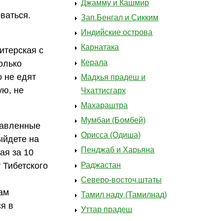
Джамму и Кашмир
ваться.
Зап.Бенгал и Сикким
Индийские острова
Карнатака
итерская с
Керала
олько
о не едят
Мадхья прадеш и
ую, не
Чхаттисгарх
Махараштра
Мумбаи (Бомбей)
ставленные
Орисса (Одиша)
ыйдете на
Пенджаб и Харьяна
ая за 10
Раджастан
 Тибетского
Северо-восточ.штаты
ам
Тамил наду (Тамилнад)
ся в
Уттар прадеш