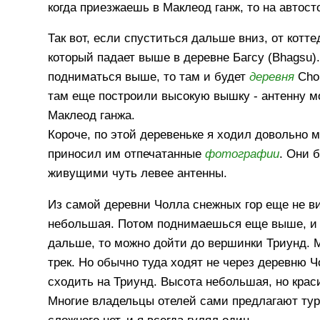
когда приезжаешь в Маклеод ганж, то на автост
Так вот, если спуститься дальше вниз, от котте
который падает выше в деревне Багсу (Bhagsu).
подниматься выше, то там и будет
деревня
Chol
там еще построили высокую вышку - антенну м
Маклеод ганжа.
Короче, по этой деревеньке я ходил довольно 
приносил им отпечатанные
фотографии
. Они 
живущими чуть левее антенны.
Из самой деревни Чолла снежных гор еще не в
небольшая. Потом поднимаешься еще выше, и 
дальше, то можно дойти до вершинки Триунд. М
трек. Но обычно туда ходят не через деревню Ч
сходить на Триунд. Высота небольшая, но крас
Многие владельцы отелей сами предлагают тури