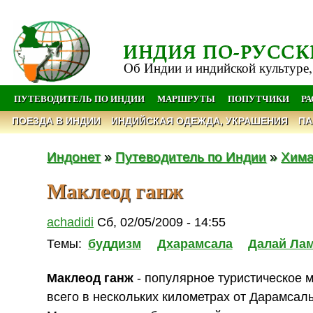
ИНДИЯ ПО-РУССК
Об Индии и индийской культуре,
ПУТЕВОДИТЕЛЬ ПО ИНДИИ
МАРШРУТЫ
ПОПУТЧИКИ
Р
ПОЕЗДА В ИНДИИ
ИНДИЙСКАЯ ОДЕЖДА, УКРАШЕНИЯ
ПА
Индонет
»
Путеводитель по Индии
»
Хима
Маклеод ганж
achadidi
Сб, 02/05/2009 - 14:55
Темы:
буддизм
Дхарамсала
Далай Ла
Маклеод ганж
- популярное туристическое 
всего в нескольких километрах от Дарамсал