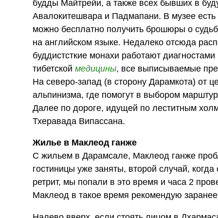
будды Майтрейи, а также всех бывших в бу
Авалокитешвара и Падмапани. В музее есть 
можно бесплатно получить брошюры о судьб
на английском языке. Недалеко отсюда расп
буддистсткие монахи работают диагностами
тибетской
медицины
, все выписываемые пре
На северо-запад (в сторону Дарамкота) от
альпинизма, где помогут в выбором марштур
Далее по дороге, идущей по леститным холм
Тхеравада Випассана.
Жилье в Маклеод ганже
С жильем в Дарамсале, Маклеод ганже пробл
гостиницы уже заняты, второй случай, когда 
ретрит, мы попали в это время и часа 2 про
Маклеод в такое время рекомендую заране
Налево вверх, если стоять лицом в Дхармас