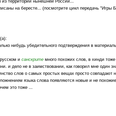
ы из территорий нынешней России...
саны на бересте... (посмотрите цикл передачь "Игры Бо
(а):
колько нибудь убедительного подтверждения в материал
 русском и
санскрите
много похожих слов, в хинди тоже 
ыни. и дело не в заимствовании, как говорил мне один з
инство слов о самых простых вещах просто совпадают н
усложнением языка слова появляются новые и не похожие
чем это тоже ...