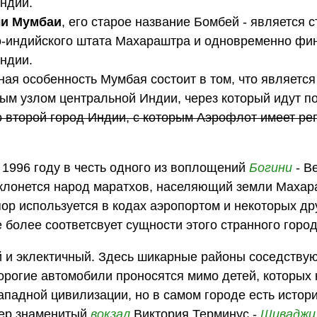
ндии.
ли Мумбаи
, его старое название Бомбей - является 
о-индийского штата Махараштра и одновременно фи
ндии.
ная особенность Мумбая состоит в том, что являетс
ым узлом центральной Индии, через который идут п
о второй город Индии, с которым Аэрофлот имеет ре
1996 году в честь одного из воплощений
Богини
- В
оклонется народ маратхов, населяющий земли Махар
ор используется в кодах аэропортом и некоторых др
е более соответсвует сущности этого странного город
 и эклектичный. Здесь шикарные районы соседствую
рогие автомобили проносятся мимо детей, которых 
ападной цивилизации, но в самом городе есть истор
мер знаменитый
вокзал
Виктория Терминус -
Шиваджи