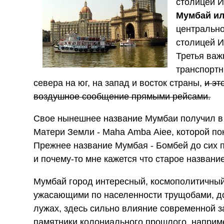
столицей И
Мумбай и
центральн
столицей И
Третья важ
транспортн
севера на юг, на запад и восток страны,
и эт
воздушное сообщение прямыми рейсами.
Свое нынешнее название Мумбаи получил в 
Матери Земли - Maha Аmba Аiee, которой п
Прежнее название Мумбая - Бомбей до сих п
и почему-то мне кажется что старое названи
Мумбай город интересный, космополитичный
ужасающими по населенности трущобами, до
лужах, здесь сильно влияние современной з
памятники колониального прошлого, напри