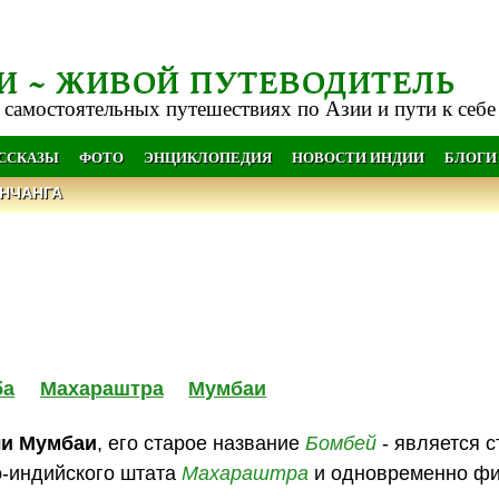
И ~ ЖИВОЙ ПУТЕВОДИТЕЛЬ
 самостоятельных путешествиях по Азии и пути к себе
АССКАЗЫ
ФОТО
ЭНЦИКЛОПЕДИЯ
НОВОСТИ ИНДИИ
БЛОГИ
НЧАНГА
ба
Махараштра
Мумбаи
ли Мумбаи
, его старое название
Бомбей
- является 
о-индийского штата
Махараштра
и одновременно ф