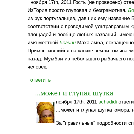
ноября 17th, 2011 Гость (не проверено) отве
ИзТория просто глуповая и безграмотная.
Б
из рук португальцев, давших ему название 
соответствии с проводимой ультраправым 
площадей и вообще любых названий, имеющи
имя местной
богини
Маха амба, сокращенно 
Примостившийся на клочке земли, омываем
назад, Мумбаи из небольшого рыбачьего по
человек.
ответить
...может и глупая шутка
ноября 17th, 2011
achadidi
ответи
...может и глупая шутка юмора, 
За "правильные" подробности сп