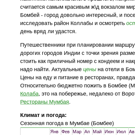
считается самым красивым ж\д вокзалом мир
Бомбей - город довольно интересный, и посе
исследовать район Коллабы и осмотреть
ос
день вряд ли удастся.
Путешественники при планировании маршрут
дорогих городов Индии с точки зрения раз
стоить как приличный номер с кондеем и на
надо найти. Актуальные
цены
на отели в Бом
Цены на еду и питание в ресторанах, правд
Относительно бюджетно пожить в Бомбее (Му
Колаба
, это на побережье, недалеко от Вор
Рестораны Мумбая
.
Климат и погода:
Сезонная погода в Мумбае (Бомбее)
Янв
Фев
Мар
Ап
Май
Июн
Июл
Ав