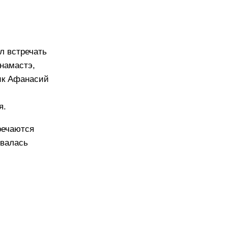
л встречать
 намастэ,
ник Афанасий
я.
речаются
ывалась