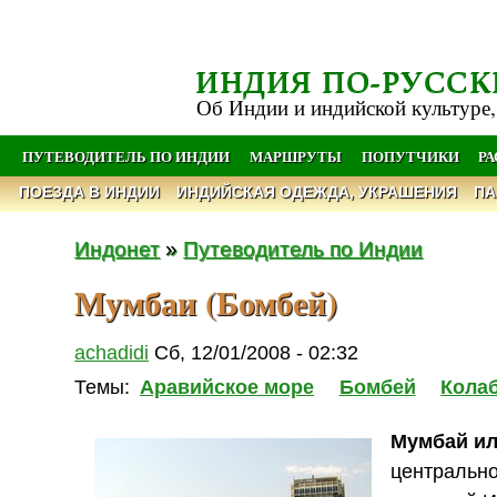
ИНДИЯ ПО-РУССК
Об Индии и индийской культуре,
ПУТЕВОДИТЕЛЬ ПО ИНДИИ
МАРШРУТЫ
ПОПУТЧИКИ
Р
ПОЕЗДА В ИНДИИ
ИНДИЙСКАЯ ОДЕЖДА, УКРАШЕНИЯ
ПА
Индонет
»
Путеводитель по Индии
Мумбаи (Бомбей)
achadidi
Сб, 12/01/2008 - 02:32
Темы:
Аравийское море
Бомбей
Кола
Мумбай и
центральн