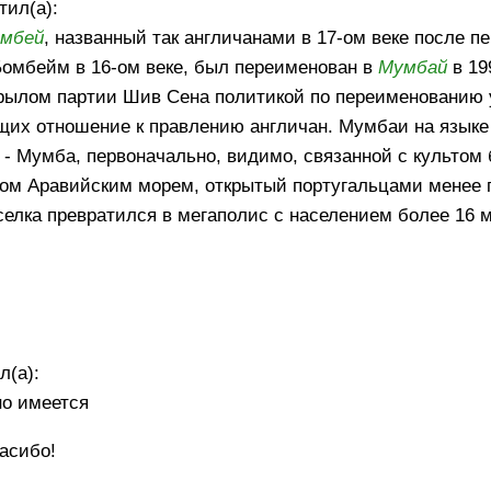
тил(а):
омбей
, названный так англичанами в 17-ом веке после п
Бомбейм в 16-ом веке, был переименован в
Мумбай
в 19
крылом партии Шив Сена политикой по переименованию 
х отношение к правлению англичан. Мумбаи на языке 
- Мумба, первоначально, видимо, связанной с культом 
ом Аравийским морем, открытый португальцами менее п
селка превратился в мегаполис с населением более 16 
л(а):
но имеется
асибо!