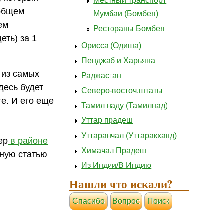
Местный транспорт
общем
Мумбаи (Бомбея)
ем
Рестораны Бомбея
еть) за 1
Орисса (Одиша)
Пенджаб и Харьяна
 из самых
Раджастан
десь будет
Северо-восточ.штаты
е. И его еще
Тамил наду (Тамилнад)
Уттар прадеш
Уттаранчал (Уттаракханд)
ер
в районе
Химачал Прадеш
ьную статью
Из Индии/В Индию
Нашли что искали?
Cпасибо
Вопрос
Поиск