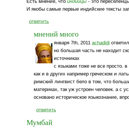
Есть мнение, что
индийцы
- это переселенц
И якобы самые первые индийские тексты запи
ответить
мнений много
января 7th, 2011
achadidi
ответил
но большая часть не находит с
источниках
с языками тоже не все просто. в
как и в других например греческом и лат
римский лингвист бело в том, что больш
материках, так уж устроен человек. а с 
основано историческое языкознание, впро
ответить
Мумбай