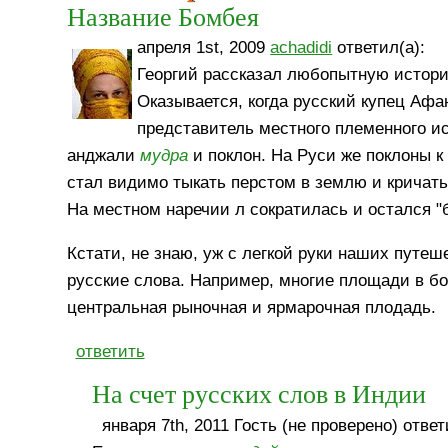
Название Бомбея
апреля 1st, 2009
achadidi
ответил(а):
Георгий рассказал любопытную истор
Оказывается, когда русский купец Аф
представитель местного племенного ис
анджали
мудра
и поклон. На Руси же поклоны 
стал видимо тыкать перстом в землю и кричать
На местном наречии л сократилась и остался "
Кстати, не знаю, уж с легкой руки наших путеш
русские слова. Например, многие площади в б
центральная рыночная и ярмарочная плодадь.
ответить
На счет русских слов в Индии
января 7th, 2011 Гость (не проверено) ответ