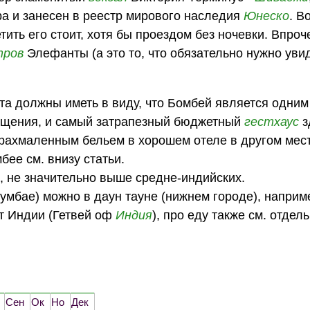
а и занесен в реестр мирового наследия
Юнеско
. В
тить его стоит, хотя бы проездом без ночевки. Впроч
тров
Элефанты (а это то, что обязательно нужно увид
а должны иметь в виду, что Бомбей является одним
мещения, и самый затрапезный бюджетный
гестхаус
з
крахмаленным бельем в хорошем отеле в другом мест
бее см. внизу статьи.
а, не значительно выше средне-индийских.
мбае) можно в даун тауне (нижнем городе), наприм
от Индии (Гетвей оф
Индия
), про еду также см. отдел
Сен
Ок
Но
Дек