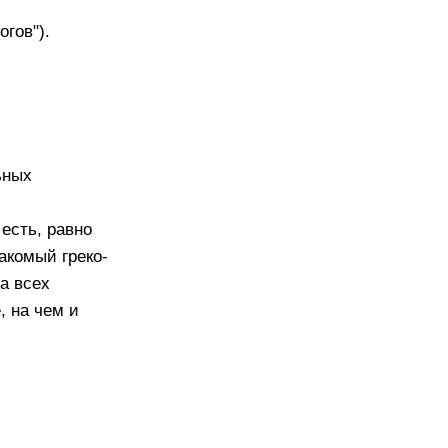
гов").
ьных
есть, равно
накомый греко-
а всех
, на чем и