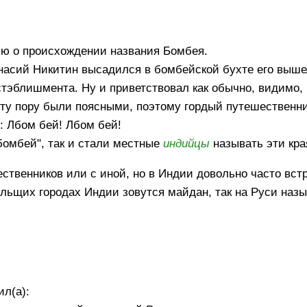
ию о происхождении названия Бомбея.
анасий Никитин высадился в бомбейской бухте его выше
тэблишмента. Ну и приветствовал как обычно, видимо,
к ту пору были поясными, поэтому гордый путешествен
: Лбом бей! Лбом бей!
бомбей", так и стали местные
индийцы
называть эти кра
ественников или с иной, но в Индии довольно часто вст
ольщих городах Индии зовутся майдан, так на Руси наз
ил(а):