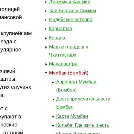
Джамму и Кашмир
столицей
Зап.Бенгал и Сикким
нансовой
Индийские острова
Карнатака
я крупнейшим
Керала
оезда с
Мадхья прадеш и
гулярное
Чхаттисгарх
Махараштра
еликой
Мумбаи (Бомбей)
аштры.
Аэропорт Мумбаи
угих случаях
(Бомбея)
а.
Достопримечательности
Бомбея
т с
Карта Мумбаи
купают в
ические
Колаба. Где жить и есть
, который