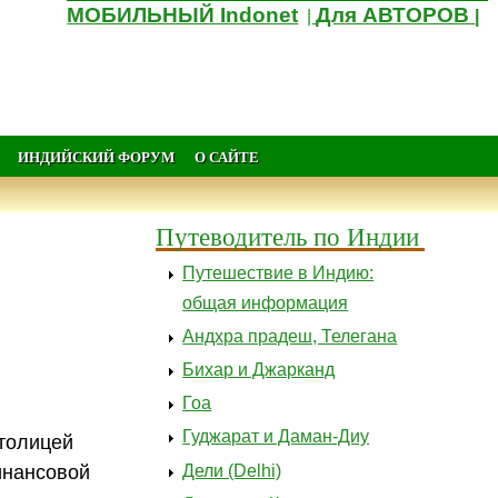
МОБИЛЬНЫЙ Indonet
Для АВТОРОВ
|
|
ИНДИЙСКИЙ ФОРУМ
О САЙТЕ
Путеводитель по Индии
Путешествие в Индию:
общая информация
Андхра прадеш, Телегана
Бихар и Джарканд
Гоа
Гуджарат и Даман-Диу
столицей
Дели (Delhi)
инансовой