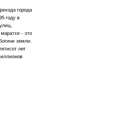
ерехода города
95 году в
улиц,
маратхи - это
богини земли.
ятисот лет
миллионов