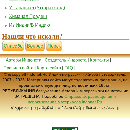
Уттаранчал (Уттаракханд)
Химачал Прадеш
Из Индии/В Индию
Нашли что искали?
Cпасибо
Вопрос
Поиск
|
Авторы Индонета
|
Создатель Индонета
|
Контакты
|
Правила сайта
|
Карта сайта
|
FAQ
|
© & copyleft Indonet.Ru Индия по-русски ~ Живой путеводитель,
2007 - 2025. Материалы сайта могут содержать информацию, не
предназначенную для лиц, не достигших 18 лет.
РЕПУБЛИКАЦИЯ без указания Автора и гиперссылки на источник
ЗАПРЕЩЕНА. Подробнее
О правилах размещения и
использования материалов Indonet.Ru
ॐ भूर्भुवः स्वः । तत् सवितुर्वरेण्यं । भर्गो देवस्य धीमहि । धियो यो नः प्रचोदयात् ॥