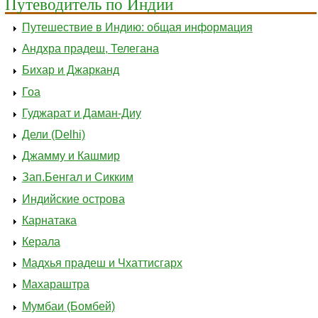
Путеводитель по Индии
Путешествие в Индию: общая информация
Андхра прадеш, Телегана
Бихар и Джарканд
Гоа
Гуджарат и Даман-Диу
Дели (Delhi)
Джамму и Кашмир
Зап.Бенгал и Сикким
Индийские острова
Карнатака
Керала
Мадхья прадеш и Чхаттисгарх
Махараштра
Мумбаи (Бомбей)