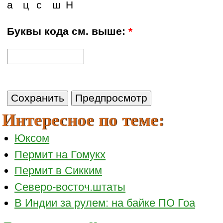
а
ц
с
ш
Н
Буквы кода см. выше:
*
Интересное по теме:
Юксом
Пермит на Гомукх
Пермит в Сикким
Северо-восточ.штаты
В Индии за рулем: на байке ПО Гоа