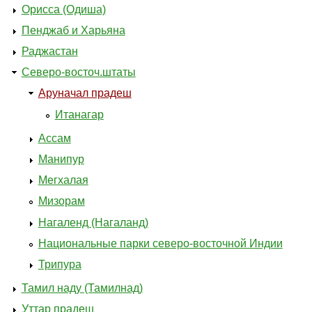
Орисса (Одиша)
Пенджаб и Харьяна
Раджастан
Северо-восточ.штаты
Аруначал прадеш
Итанагар
Ассам
Манипур
Мегхалая
Мизорам
Нагаленд (Нагаланд)
Национальные парки северо-восточной Индии
Трипура
Тамил наду (Тамилнад)
Уттар прадеш