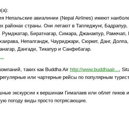
(а):
ия Непальские авиалинии (Nepal Airlines) имеют наибо
х районах страны. Они летают в Тапледжунг, Бадрапур
, Румджатар, Биратнагар, Симара, Джанакпур, Рамечап, 
Бхаирава, Непалгандж, Чауриджари, Сюркет, Данг, Долпа
нагар, Дангади, Тикапур и Санфебагар.
..
омпаний, таких как Buddha Air
http://www.buddhaair...
, Sit
т регулярные или чартерные рейсы по популярным турис
шные экскурсии к вершинам Гималаев или облет пиков и
ошую погоду виды просто потрясающие.