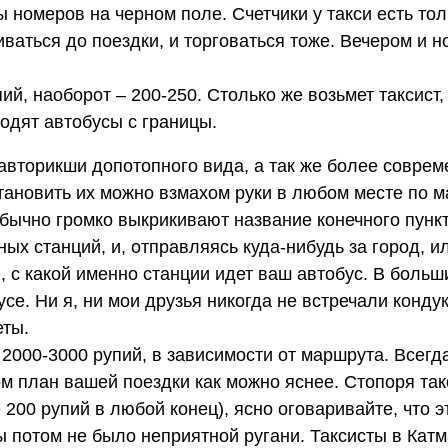
номеров на черном поле. Счетчики у такси есть тол
иваться до поездки, и торговаться тоже. Вечером и н
ий, наоборот – 200-250. Столько же возьмет таксист,
ходят автобусы с границы.
авторикши допотопного вида, а так же более совре
ановить их можно взмахом руки в любом месте по м
обычно громко выкрикивают название конечного пунк
ных станций, и, отправляясь куда-нибудь за город, 
, с какой именно станции идет ваш автобус. В больш
се. Ни я, ни мои друзья никогда не встречали конду
еты.
а 2000-3000 рупий, в зависимости от маршрута. Всегд
ом план вашей поездки как можно яснее. Стопоря так
200 рупий в любой конец), ясно оговаривайте, что э
ы потом не было неприятной ругани. Таксисты в Катма