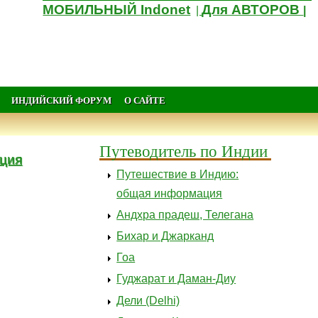
МОБИЛЬНЫЙ Indonet
Для АВТОРОВ
|
|
ИНДИЙСКИЙ ФОРУМ
О САЙТЕ
Путеводитель по Индии
ация
Путешествие в Индию:
общая информация
Андхра прадеш, Телегана
Бихар и Джарканд
Гоа
Гуджарат и Даман-Диу
Дели (Delhi)