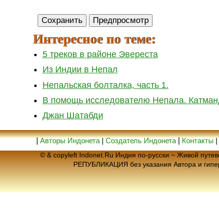
Интересное по теме:
5 треков в районе Эвереста
Из Индии в Непал
Непальская болталка, часть 1.
В помощь исследователю Непала. Катман
Джан Шатабди
|
Авторы Индонета
|
Создатель Индонета
|
Контакты
© & copyleft Indonet.Ru Индия по-русски ~ Живой пут
РЕПУБЛИКАЦИЯ без указания Автора и гип