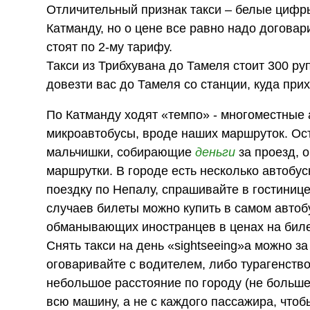
Отличительный признак такси – белые цифры 
Катманду, но о цене все равно надо договар
стоят по 2-му тарифу.
Такси из Трибхувана до Тамеля стоит 300 руп
довезти вас до Тамеля со станции, куда при
По Катманду ходят «темпо» - многоместные 
микроавтобусы, вроде наших маршруток. Ост
мальчишки, собирающие
деньги
за проезд, 
маршрутки. В городе есть несколько автобус
поездку по Непалу, спрашивайте в гостинице
случаев билеты можно купить в самом автобу
обманывающих иностранцев в ценах на бил
Снять такси на день «sightseeing»а можно з
оговаривайте с водителем, либо турагенств
небольшое расстояние по городу (не больше 
всю машину, а не с каждого пассажира, чтоб