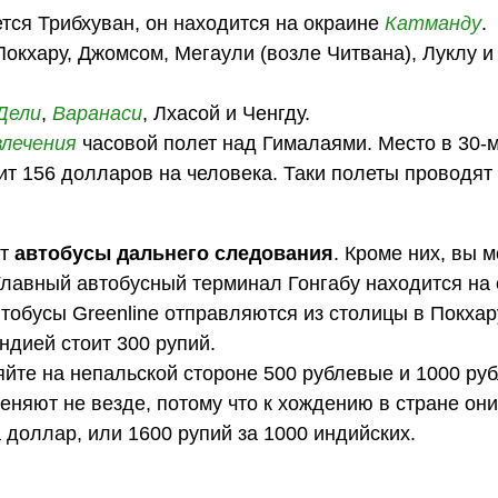
ся Трибхуван, он находится на окраине
Катманду
.
окхару, Джомсом, Мегаули (возле Читвана), Луклу и
Дели
,
Варанаси
, Лхасой и Ченгду.
влечения
часовой полет над Гималаями. Место в 30-
ит 156 долларов на человека. Таки полеты проводят 
ют
автобусы дальнего следования
. Кроме них, вы 
 Главный автобусный терминал Гонгабу находится на
обусы Greenline отправляются из столицы в Покхар
ндией стоит 300 рупий.
яйте на непальской стороне 500 рублевые и 1000 ру
меняют не везде, потому что к хождению в стране он
а доллар, или 1600 рупий за 1000 индийских.