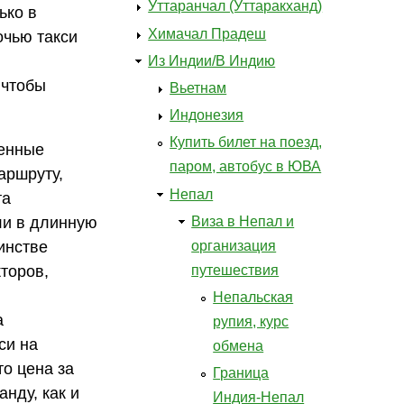
Уттаранчал (Уттаракханд)
ько в
Химачал Прадеш
очью такси
Из Индии/В Индию
 чтобы
Вьетнам
Индонезия
Купить билет на поезд,
менные
паром, автобус в ЮВА
аршруту,
Непал
та
Виза в Непал и
или в длинную
организация
инстве
путешествия
кторов,
Непальская
а
рупия, курс
си на
обмена
то цена за
Граница
нду, как и
Индия-Непал