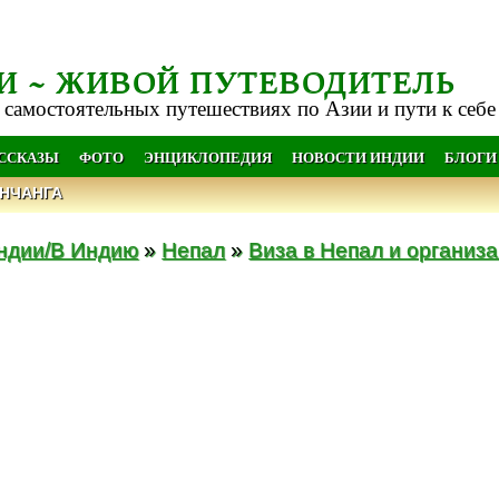
И ~ ЖИВОЙ ПУТЕВОДИТЕЛЬ
 самостоятельных путешествиях по Азии и пути к себе
АССКАЗЫ
ФОТО
ЭНЦИКЛОПЕДИЯ
НОВОСТИ ИНДИИ
БЛОГИ
НЧАНГА
ндии/В Индию
»
Непал
»
Виза в Непал и организ