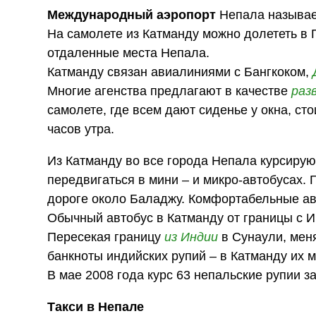
Международный аэропорт
Непала называет
На самолете из Катманду можно долететь в П
отдаленные места Непала.
Катманду связан авиалиниями с Бангкоком,
Многие агенства предлагают в качестве
раз
самолете, где всем дают сиденье у окна, сто
часов утра.
Из Катманду во все города Непала курсиру
передвигаться в мини – и микро-автобусах.
дороге около Баладжу. Комфортабельные авт
Обычный автобус в Катманду от границы с И
Пересекая границу
из Индии
в Сунаули, мен
банкноты индийских рупий – в Катманду их 
В мае 2008 года курс 63 непальские рупии з
Такси в Непале