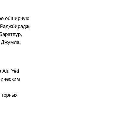
лее обширную
, Раджбирадж,
Баратпур,
, Джумла,
a Air, Yeti
тическим
 горных