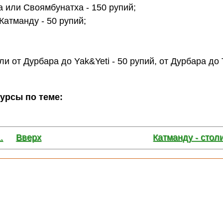
а или Своямбунатха - 150 рупий;
Катманду - 50 рупий;
ли от Дурбара до Yak&Yeti - 50 рупий, от Дурбара до
сурсы по теме:
.
Вверх
Катманду - стол