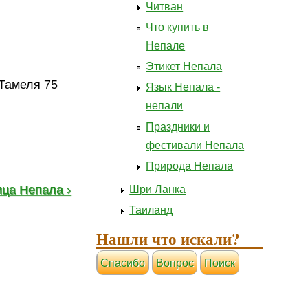
Читван
Что купить в
Непале
Этикет Непала
 Тамеля 75
Язык Непала -
непали
Праздники и
фестивали Непала
Природа Непала
ица Непала ›
Шри Ланка
Таиланд
Нашли что искали?
Cпасибо
Вопрос
Поиск