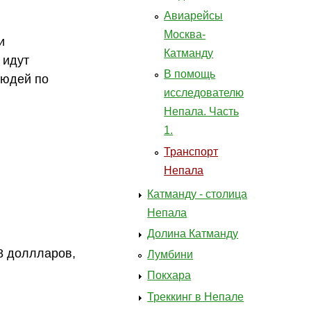
Авиарейсы
Москва-
и
Катманду
 идут
В помощь
людей по
исследователю
Непала. Часть
1.
Транспорт
Непала
Катманду - столица
Непала
Долина Катманду
-8 доллларов,
Лумбини
Покхара
Треккинг в Непале