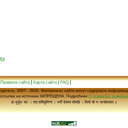
ду
|
Правила сайта
|
Карта сайта
|
FAQ
|
еводитель, 2007 - 2025. Материалы сайта могут содержать информац
ерссылки на источник ЗАПРЕЩЕНА. Подробнее
О правилах размеще
ॐ भूर्भुवः स्वः । तत् सवितुर्वरेण्यं । भर्गो देवस्य धीमहि । धियो यो नः प्रचोदयात् ॥