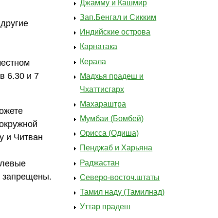
Джамму и Кашмир
Зап.Бенгал и Сикким
 другие
Индийские острова
Карнатака
Керала
местном
в 6.30 и 7
Мадхья прадеш и
Чхаттисгарх
Махараштра
можете
Мумбаи (Бомбей)
 окружной
Орисса (Одиша)
у и Читван
Пенджаб и Харьяна
Раджастан
блевые
и запрещены.
Северо-восточ.штаты
Тамил наду (Тамилнад)
Уттар прадеш