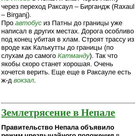
через переход Раксаул – Биргандж (Raxaul
– Birganj).
Про
автобус
из Патны до границы уже
написал в других местах. Дорога особливо
под конец убитая в хлам. Строят трассу из
вроде как Калькутты до границы (по
слухам до самого
Катманду
). Так что
якобы скоро станет хорошая. Очень
хочется верить. Еще еще в Раксауле есть
ж-д
вокзал
.
Землетрясение в Непале
Правительство Непала объявило
режим чрезвычайного положения
в