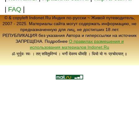
|
|
FAQ
© & copyleft Indonet.Ru Индия по-русски ~ Живой путеводитель,
2007 - 2025. Материалы сайта могут содержать информацию, не
предназначенную для лиц, не достигших 18 лет.
РЕПУБЛИКАЦИЯ без указания Автора и гиперссылки на источник
ЗАПРЕЩЕНА. Подробнее
О правилах размещения и
использования материалов Indonet.Ru
ॐ भूर्भुवः स्वः । तत् सवितुर्वरेण्यं । भर्गो देवस्य धीमहि । धियो यो नः प्रचोदयात् ॥