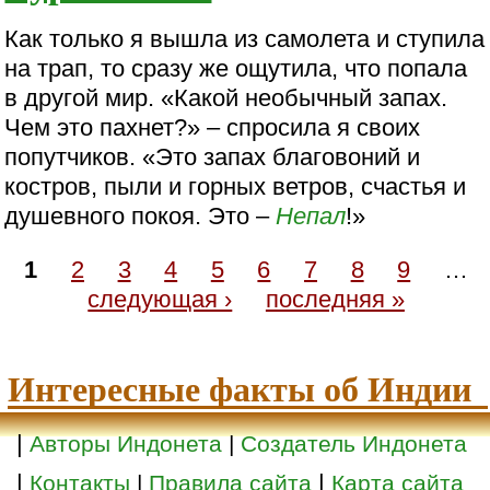
Как только я вышла из самолета и ступила
на трап, то сразу же ощутила, что попала
в другой мир. «Какой необычный запах.
Чем это пахнет?» – спросила я своих
попутчиков. «Это запах благовоний и
костров, пыли и горных ветров, счастья и
душевного покоя. Это –
Непал
!»
1
2
3
4
5
6
7
8
9
…
следующая ›
последняя »
Интересные факты об Индии
|
Авторы Индонета
|
Создатель Индонета
|
|
Контакты
|
Правила сайта
Карта сайта