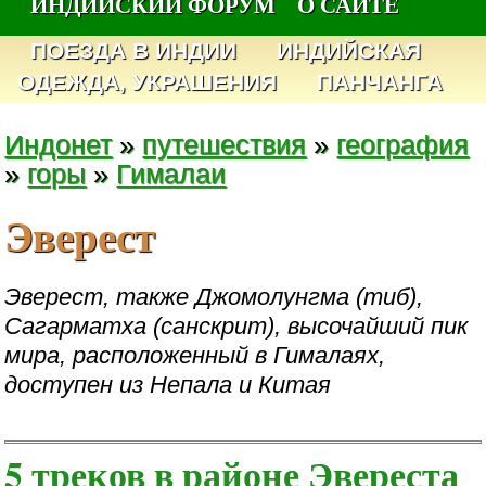
ИНДИЙСКИЙ ФОРУМ
О САЙТЕ
ПОЕЗДА В ИНДИИ
ИНДИЙСКАЯ
ОДЕЖДА, УКРАШЕНИЯ
ПАНЧАНГА
Индонет
»
путешествия
»
география
»
горы
»
Гималаи
Эверест
Эверест, также Джомолунгма (тиб),
Сагарматха (санскрит), высочайший пик
мира, расположенный в Гималаях,
доступен из Непала и Китая
5 треков в районе Эвереста