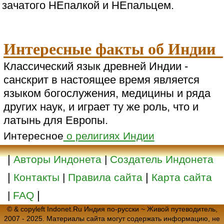
зачатого НЕпалкой и НЕпальцем.
Интересные факты об Индии
Классический язык древней Индии -
санскрит в настоящее время является
языком богослужения, медицины и ряда
других наук, и играет ту же роль, что и
латынь для Европы.
Интересное
о религиях Индии
|
Авторы Индонета
|
Создатель Индонета
|
|
Контакты
|
Правила сайта
Карта сайта
|
|
FAQ
© & copyleft Indonet.Ru Индия по-русски ~ Живой путеводитель,
2007 - 2025. Материалы сайта могут содержать информацию, не