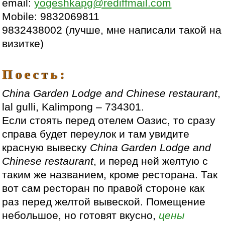
email:
yogeshkapg@rediffmail.com
Mobile: 9832069811
9832438002 (лучше, мне написали такой на
визитке)
Поесть:
China Garden Lodge and Chinese restaurant
,
lal gulli, Kalimpong – 734301.
Если стоять перед отелем Оазис, то сразу
справа будет переулок и там увидите
красную вывеску
China Garden Lodge and
Chinese restaurant
, и перед ней желтую с
таким же названием, кроме ресторана. Так
вот сам ресторан по правой стороне как
раз перед желтой вывеской. Помещение
небольшое, но готовят вкусно,
цены