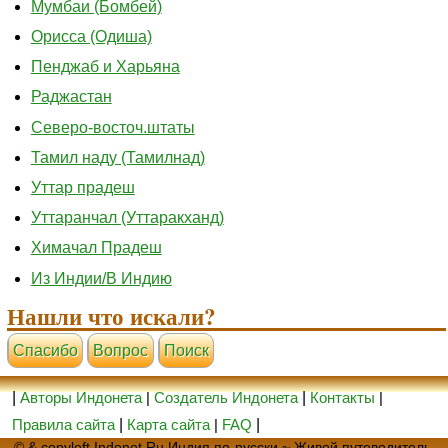
Мумбаи (Бомбей)
Орисса (Одиша)
Пенджаб и Харьяна
Раджастан
Северо-восточ.штаты
Тамил наду (Тамилнад)
Уттар прадеш
Уттаранчал (Уттаракханд)
Химачал Прадеш
Из Индии/В Индию
Нашли что искали?
Cпасибо
Вопрос
Поиск
|
Авторы Индонета
|
Создатель Индонета
|
Контакты
|
Правила сайта
|
Карта сайта
|
FAQ
|
© & copyleft Indonet.Ru Индия по-русски ~ Живой путеводитель,