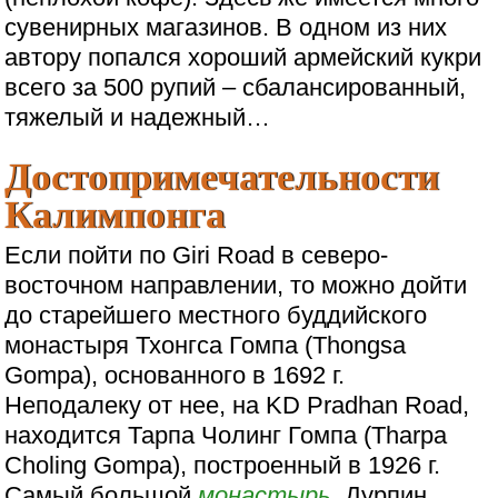
сувенирных магазинов. В одном из них
автору попался хороший армейский кукри
всего за 500 рупий – сбалансированный,
тяжелый и надежный…
Достопримечательности
Калимпонга
Если пойти по Giri Road в северо-
восточном направлении, то можно дойти
до старейшего местного буддийского
монастыря Тхонгса Гомпа (Thongsa
Gompa), основанного в 1692 г.
Неподалеку от нее, на KD Pradhan Road,
находится Тарпа Чолинг Гомпа (Tharpa
Choling Gompa), построенный в 1926 г.
Самый большой
монастырь
, Дурпин