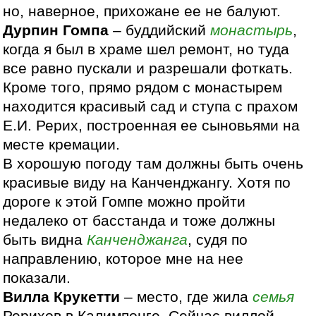
но, наверное, прихожане ее не балуют.
Дурпин Гомпа
– буддийский
монастырь
,
когда я был в храме шел ремонт, но туда
все равно пускали и разрешали фоткать.
Кроме того, прямо рядом с монастырем
находится красивый сад и ступа с прахом
Е.И. Рерих, построенная ее сыновьями на
месте кремации.
В хорошую погоду там должны быть очень
красивые виду на Канченджангу. Хотя по
дороге к этой Гомпе можно пройти
недалеко от басстанда и тоже должны
быть видна
Канченджанга
, судя по
направлению, которое мне на нее
показали.
Вилла Крукетти
– место, где жила
семья
Рерихов в Калимпонге. Сейчас виллой