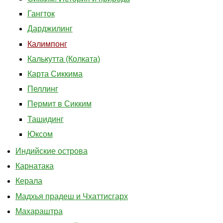
Гангток
Дарджилинг
Калимпонг
Калькутта (Колката)
Карта Сиккима
Пеллинг
Пермит в Сикким
Ташидинг
Юксом
Индийские острова
Карнатака
Керала
Мадхья прадеш и Чхаттисгарх
Махараштра