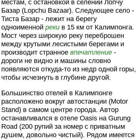
местам, с остановкой в селении Лопчу
Базар (Lopchu Bazaar). Следующее село -
Тиста Базар - лежит на берегу
одноименной
реки
в 15 км от Калимпонга.
Мост через широкую реку переброшен
между крутыми лесистыми берегами и
производит странное
впечатление
-
дороги не видно и машины словно
появляются откуда-то из недр одной горы,
чтобы исчезнуть в глубине другой.
Большинство отелей в Калимпонге
расположено вокруг автостанции (Motor
Stand) в самом центре города. Автор
останавливался в отеле Oasis на Gurung
Road (200 рупий за номер с приватным
душем, довольно чистый). Рядом имеется