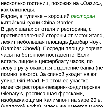
несколько гостиниц, похожих на «Оазис»,
как близнецы.
Рядом, в тупичке – хороший
ресторан
китайской кухни China Garden.
В двух шагах от отеля и ресторана, с
противоположной стороны от Motor Stand,
лежит небольшая площадь Дамбар Чоук
(Dambar Chowk). Посреди площди торчат
часы на бетонном постаменте. Если
встать лицом к циферблату часов, по
левую руку окажется отделение банка (не
помню, какого). За спиной уходит на юг
улица Giri Road. На этом ее участке
имеется ресторан-пекарня-кондитерская
Glenary’s, расписанная фресками,
изображающими Калимпонг на заре 20 в.
(неплохой кофе). Здесь же имеется много