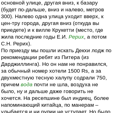
основной улице, другая вниз, к базару
(будет по-дальше, вниз и налево, метров
300). Налево одна улица уходит вверх, к
цен-тру города, другая вниз (откуда вы
приедете) и к вилле Крукетти (место, где
жила последние годы Е.И.
Рерих
, а потом
С.Н. Рерих).
По приезду мы пошли искать Декхи лодж по
рекомендации ребят из Питера (из
Дарджиллинга). Но он нам не понравился,
за обычный номер хотели 1500 Rs, а за
двухместную тесную халупу содрали 750,
причем
вода
почти не шла, воздуха не
было, ну и дальше даже говорить не
хочется. На ресепшине был индиец, более
напоминающий китайца, по манерам –
улыбается и ни рупии не уступает. Но было