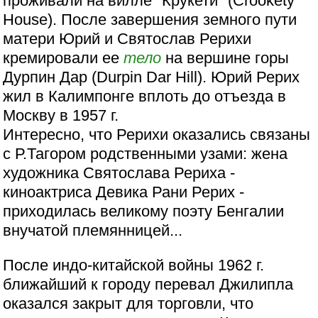
проживали на вилле "Крукети" (Crookety
House). После завершения земного пути
матери Юрий и Святослав Рерихи
кремировали ее
тело
на вершине горы
Дурпин Дар (Durpin Dar Hill). Юрий Рерих
жил в Калимпонге вплоть до отъезда в
Москву в 1957 г.
Интересно, что Рерихи оказались связаны
с Р.Тагором родственными узами: жена
художника Святослава Рериха -
киноактриса Девика Рани Рерих -
приходилась великому поэту Бенгалии
внучатой племянницей...
После индо-китайской войны 1962 г.
ближайший к городу перевал Джилипла
оказался закрыт для торговли, что