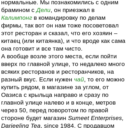
нормальные. Мы познакомились с одним
брамином с
Дели
, он приезжал в
Калимпонг
в командировку по делам
фирмы, так вот он нам тоже посоветовал
этот ресторан и сказал, что его хозяин –
китаец (или китаянка), и что вроде как сама
она готовит и все там чисто.
А вообще возле этого места, если пойти
вверх по главной улице, то недалеко много
всяких ресторанов и ресторанчиков, на
разный вкус. Если нужен
чай
, то его можно
купить рядом, в магазине за углом, от
Оазиса с крыльца направо и сразу по
главной улице налево и в конце, метров
через 50, перед поворотом по правой
стороне будет магазин
Sumeet Enterprises,
Darjeeling Tea
, since 1984. С продавцом