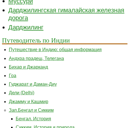
Муссури
Дарджилингская гималайская железная
дорога
Дарджилинг
Путеводитель по Индии
Путешествие в Индию: общая информация
Андхра прадеш, Телегана
Бихар и Джарканд
Гоа
Гуджарат и Даман-Диу
Дели (Delhi)
Джамму и Кашмир
Зап.Бенгал и Сикким
Бенгал. История
Сикким. История и природа