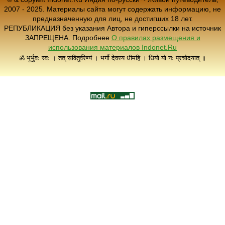
2007 - 2025. Материалы сайта могут содержать информацию, не
предназначенную для лиц, не достигших 18 лет.
РЕПУБЛИКАЦИЯ без указания Автора и гиперссылки на источник
ЗАПРЕЩЕНА. Подробнее
О правилах размещения и
использования материалов Indonet.Ru
ॐ भूर्भुवः स्वः । तत् सवितुर्वरेण्यं । भर्गो देवस्य धीमहि । धियो यो नः प्रचोदयात् ॥