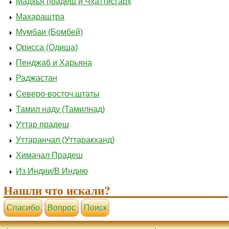
Мадхья прадеш и Чхаттисгарх
Махараштра
Мумбаи (Бомбей)
Орисса (Одиша)
Пенджаб и Харьяна
Раджастан
Северо-восточ.штаты
Тамил наду (Тамилнад)
Уттар прадеш
Уттаранчал (Уттаракханд)
Химачал Прадеш
Из Индии/В Индию
Нашли что искали?
Cпасибо
Вопрос
Поиск