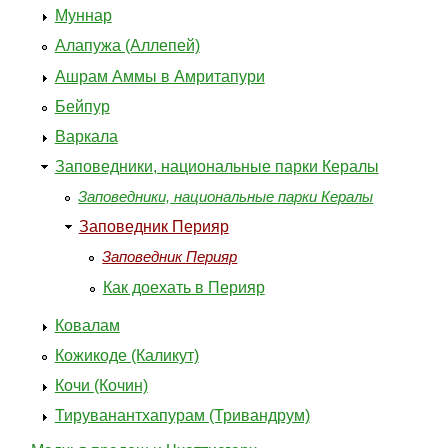
Муннар
Алапужа (Аллепей)
Ашрам Аммы в Амритапури
Бейпур
Варкала
Заповедники, национальные парки Кералы
Заповедники, национальные парки Кералы
Заповедник Перияр
Заповедник Перияр
Как доехать в Перияр
Ковалам
Кожикоде (Каликут)
Кочи (Кочин)
Тируванантхапурам (Тривандрум)