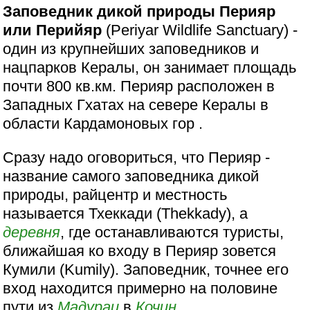
Заповедник дикой природы Перияр
или Перийяр
(Periyar Wildlife Sanctuary) -
один из крупнейших заповедников и
нацпарков Кералы, он занимает площадь
почти 800 кв.км. Перияр расположен в
Западных Гхатах на севере Кералы в
области Кардамоновых гор .
Сразу надо оговориться, что Перияр -
название самого заповедника дикой
природы, райцентр и местность
называется Тхеккади (Thekkady), а
деревня
, где останавливаются туристы,
ближайшая ко входу в Перияр зовется
Кумили (Kumily). Заповедник, точнее его
вход находится примерно на половине
пути из
Мадураи
в
Кочин
.