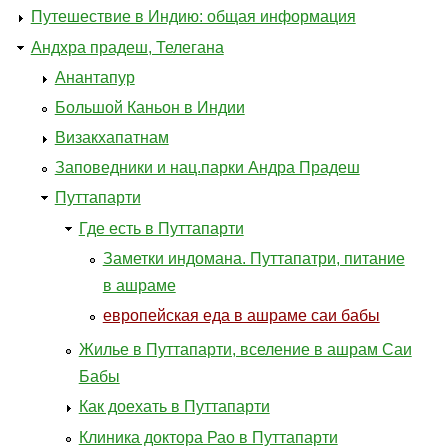
Путешествие в Индию: общая информация
Андхра прадеш, Телегана
Анантапур
Большой Каньон в Индии
Визакхапатнам
Заповедники и нац.парки Андра Прадеш
Путтапарти
Где есть в Путтапарти
Заметки индомана. Путтапатри, питание
в ашраме
европейская еда в ашраме саи бабы
Жилье в Путтапарти, вселение в ашрам Саи
Бабы
Как доехать в Путтапарти
Клиника доктора Рао в Путтапарти