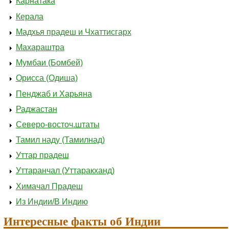
Карнатака
Керала
Мадхья прадеш и Чхаттисгарх
Махараштра
Мумбаи (Бомбей)
Орисса (Одиша)
Пенджаб и Харьяна
Раджастан
Северо-восточ.штаты
Тамил наду (Тамилнад)
Уттар прадеш
Уттаранчал (Уттаракханд)
Химачал Прадеш
Из Индии/В Индию
Интересные факты об Индии