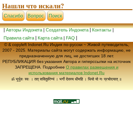
Нашли что искали?
Cпасибо
Вопрос
Поиск
|
Авторы Индонета
|
Создатель Индонета
|
Контакты
|
Правила сайта
|
Карта сайта
|
FAQ
|
© & copyleft Indonet.Ru Индия по-русски ~ Живой путеводитель,
2007 - 2025. Материалы сайта могут содержать информацию, не
предназначенную для лиц, не достигших 18 лет.
РЕПУБЛИКАЦИЯ без указания Автора и гиперссылки на источник
ЗАПРЕЩЕНА. Подробнее
О правилах размещения и
использования материалов Indonet.Ru
ॐ भूर्भुवः स्वः । तत् सवितुर्वरेण्यं । भर्गो देवस्य धीमहि । धियो यो नः प्रचोदयात् ॥