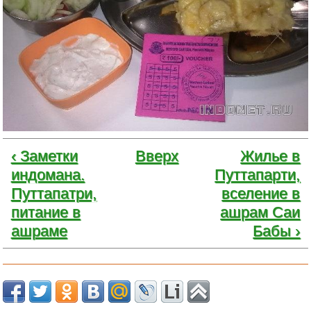
‹ Заметки
Вверх
Жилье в
индомана.
Путтапарти,
Путтапатри,
вселение в
питание в
ашрам Саи
ашраме
Бабы ›