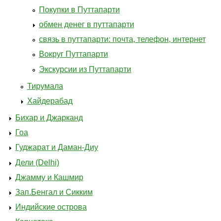
Покупки в Путтапарти
обмен денег в путтапарти
связь в путтапарти: почта, телефон, интернет
Вокруг Путтапарти
Экскурсии из Путтапарти
Тирумала
Хайдерабад
Бихар и Джарканд
Гоа
Гуджарат и Даман-Диу
Дели (Delhi)
Джамму и Кашмир
Зап.Бенгал и Сикким
Индийские острова