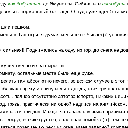
воду
как добраться
до Ямунотри. Сейчас все
автобусы
довольно нормальный бастанд. Оттуда уже идет 5-ти ки
и шли пешком.
 меньше Ганготри, я думал меньше не бывает))) услови
 сильная!! Поднимались на одну из гор, до снега не до
имущественно из-за сырости.
 комнату, остальные места были еще хуже.
 делать там абсолютно нечего, во всяком случае в этот 
 облаках свреху и снизу и льет дождь, к вечеру опять пр
соты, полное отсутствие автотранспорта, никаких бибик
од, грязь, практически ни одной надписи на английском
и в эти три дня. И еще, я стараюсь конечно принимать
е вокруг, все же грустно, сплошная помойка (((( тем не
аваться созерцанию реки из окна, имея запасной компле