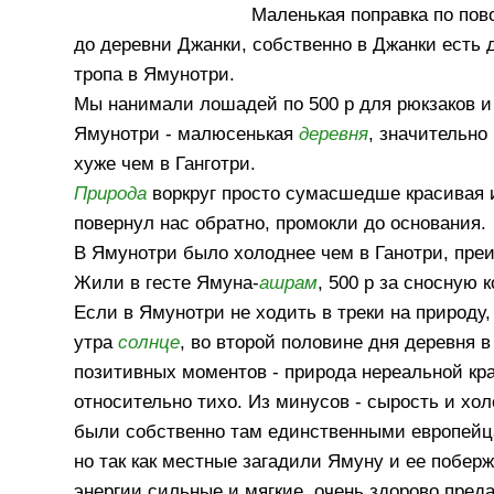
Маленькая поправка по по
до деревни Джанки, собственно в Джанки есть 
тропа в Ямунотри.
Мы нанимали лошадей по 500 р для рюкзаков 
Ямунотри - малюсенькая
деревня
, значительно
хуже чем в Ганготри.
Природа
воркруг просто сумасшедше красивая и
повернул нас обратно, промокли до основания.
В Ямунотри было холоднее чем в Ганотри, пре
Жили в гесте Ямуна-
ашрам
, 500 р за сносную
Если в Ямунотри не ходить в треки на природу,
утра
солнце
, во второй половине дня деревня в
позитивных моментов - природа нереальной кра
относительно тихо. Из минусов - сырость и хол
были собственно там единственными европейцам
но так как местные загадили Ямуну и ее побержь
энергии сильные и мягкие, очень здорово пред