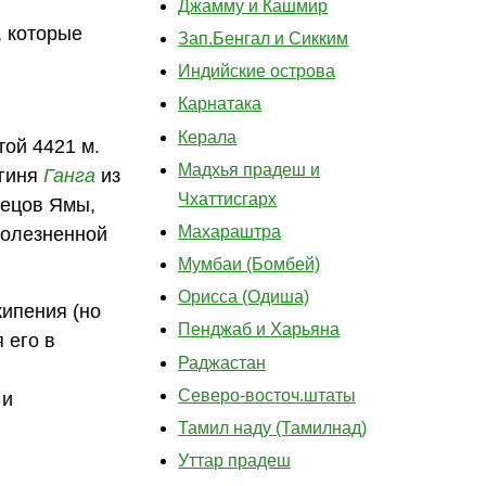
Джамму и Кашмир
, которые
Зап.Бенгал и Сикким
Индийские острова
Карнатака
Керала
той 4421 м.
Мадхья прадеш и
огиня
Ганга
из
Чхаттисгарх
нецов Ямы,
Махараштра
болезненной
Мумбаи (Бомбей)
Орисса (Одиша)
кипения (но
Пенджаб и Харьяна
 его в
Раджастан
Северо-восточ.штаты
 и
Тамил наду (Тамилнад)
Уттар прадеш