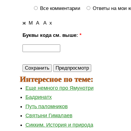
Все комментарии
Ответы на мои 
ж
М
А
А
х
Буквы кода см. выше:
*
Интересное по теме:
Еще немного про Ямунотри
Бадринатх
Путь паломников
Святыни Гималаев
Сикким. История и природа