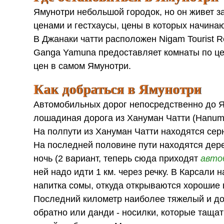
Ямунотри небольшой городок, но он живет за
ценами и гестхаусы, цены в которых начинаю
В Джанаки чатти расположен Nigam Tourist Re
Ganga Yamuna предоставляет комнаты по цене
цен в самом Ямунотри.
Как добраться в Ямунотри
Автомобильных дорог непосредственно до Ям
лошадиная дорога из Хануман Чатти (Hanuman
На полпути из Хануман Чатти находятся сер
На последней половине пути находятся дерев
ночь (2 вариант, теперь сюда приходят
авто
ней надо идти 1 км. через речку. В Карсал
напитка сомы, откуда открываются хорошие
Последний километр наиболее тяжелый и дор
обратно или данди - носилки, которые тащат