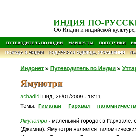
ИНДИЯ ПО-РУССК
Об Индии и индийской культуре,
ПУТЕВОДИТЕЛЬ ПО ИНДИИ
МАРШРУТЫ
ПОПУТЧИКИ
Р
ПОЕЗДА В ИНДИИ
ИНДИЙСКАЯ ОДЕЖДА, УКРАШЕНИЯ
ПА
Индонет
»
Путеводитель по Индии
»
Утта
Ямунотри
achadidi
Пнд, 26/01/2009 - 18:11
Темы:
Гималаи
Гархвал
паломничест
Ямунотри
- маленький городок в Гархвале,
(Джамна). Ямунотри является паломническим