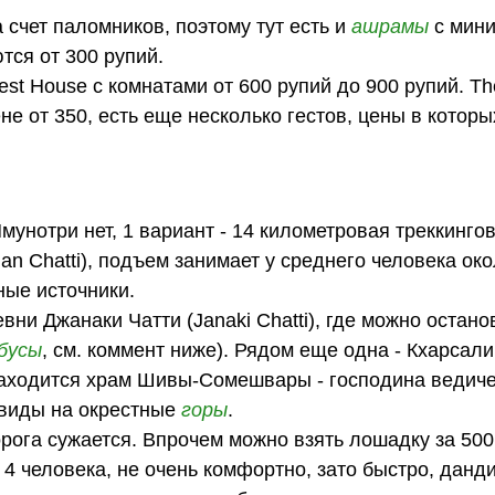
 счет паломников, поэтому тут есть и
ашрамы
с мин
тся от 300 рупий.
st House с комнатами от 600 рупий до 900 рупий. Th
 от 350, есть еще несколько гестов, цены в которы
унотри нет, 1 вариант - 14 километровая треккингов
 Chatti), подъем занимает у среднего человека око
ные источники.
ни Джанаки Чатти (Janaki Chatti), где можно остано
бусы
, см. коммент ниже). Рядом еще одна - Кхарсали 
и находится храм Шивы-Сомешвары - господина ведич
 виды на окрестные
горы
.
ога сужается. Впрочем можно взять лошадку за 500 
 4 человека, не очень комфортно, зато быстро, данди