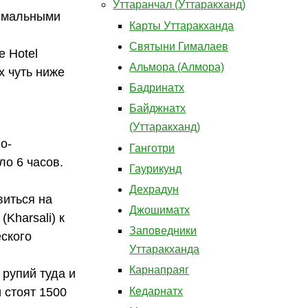
Уттаранчал (Уттаракханд)
имальными
Карты Уттаракханда
Святыни Гималаев
e Hotel
Альмора (Алмора)
х чуть ниже
Бадринатх
Байджнатх
(Уттаракханд)
о-
Ганготри
ло 6 часов.
Гаурикунд
Дехрадун
виться на
Джошиматх
(Kharsali) к
Заповедники
еского
Уттаракханда
Карнапраяг
рупий туда и
Кедарнатх
 стоят 1500