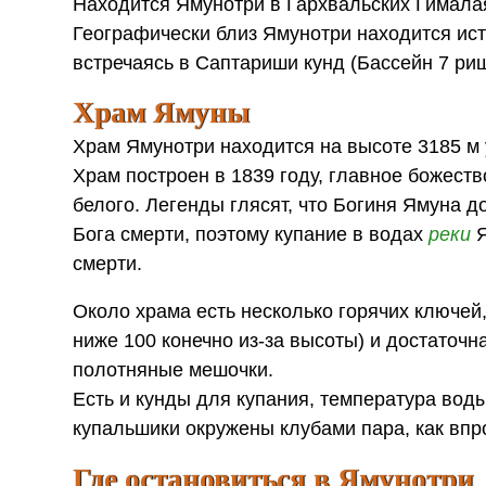
Находится Ямунотри в Гархвальских Гималая
Географически близ Ямунотри находится ист
встречаясь в Саптариши кунд (Бассейн 7 ри
Храм Ямуны
Храм Ямунотри находится на высоте 3185 м у
Храм построен в 1839 году, главное божеств
белого. Легенды глясят, что Богиня Ямуна д
Бога смерти, поэтому купание в водах
реки
Я
смерти.
Около храма есть несколько горячих ключей,
ниже 100 конечно из-за высоты) и достаточн
полотняные мешочки.
Есть и кунды для купания, температура воды
купальшики окружены клубами пара, как впр
Где остановиться в Ямунотри