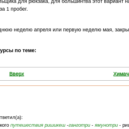
ильщика для рюкзака, для большинтва этот вариант 
а 1 пробег.
еднюю неделю апреля или первую неделю мая, закры
сурсы по теме:
Вверх
Химач
тветил(а):
ького
путешествия
ришикеш
-
ганготри
-
ямунотри
- ри