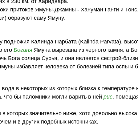
х в 230 км. от Харидвара.
оки притоков Ямуны-Джамны - Хануман Ганги и Тонс
ши) образуют саму Ямуну.
 подножия Калинда Парбата (Kalinda Parvata), высо
о его
Богиня
Ямуна вырезана из черного камня, а Б
очь Бога солнца Сурья, и она является сестрой-близ
муны избавляет человека от болезней типа оспы и 
 вода в некоторых из которых близка к температуре 
а, что бы паломники могли варить в ней
рис
, помещая
 в которых значительно ниже, хотя довольно высока
очем и в других подобных источниках.