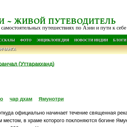
И ~ ЖИВОЙ ПУТЕВОДИТЕЛЬ
 самостоятельных путешествиях по Азии и пути к себе
АССКАЗЫ
ФОТО
ЭНЦИКЛОПЕДИЯ
НОВОСТИ ИНДИИ
БЛОГИ
НЧАНГА
ранчал (Уттаракханд)
во
чар дхам
Ямунотри
 откуда официально начинает течение священная рек
 местом, в храме которого поклоняются богине Яму