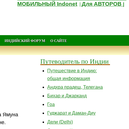
МОБИЛЬНЫЙ Indonet
Для АВТОРОВ
|
|
ИНДИЙСКИЙ ФОРУМ
О САЙТЕ
Путеводитель по Индии
Путешествие в Индию:
общая информация
Андхра прадеш, Телегана
Бихар и Джарканд
Гоа
Гуджарат и Даман-Диу
а Ямуна
Дели (Delhi)
не.