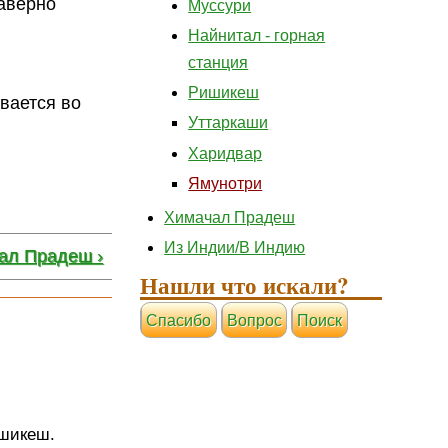
наверно
Муссури
Найнитал - горная
станция
Ришикеш
вается во
Уттаркаши
Харидвар
Ямунотри
Химачал Прадеш
Из Индии/В Индию
ал Прадеш ›
Нашли что искали?
Cпасибо
Вопрос
Поиск
шикеш.