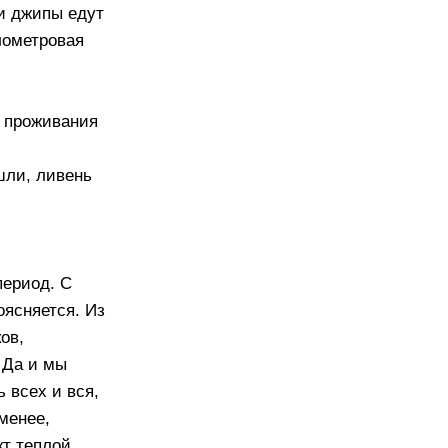
и джипы едут
лометровая
я проживания
шли, ливень
период. С
оясняется. Из
ов,
. Да и мы
 всех и вся,
 менее,
кт теплой