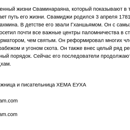
щенный жизни Сваминараяна, который показывают в т
т путь его жизни. Свамиджи родился 3 апреля 1781
ахмина. В детстве его звали Гханшьямом. Он с самы
осетил почти все важные центры паломничества в ст
матором, чем святым. Он реформировал многих чл
рабежом и угоном скота. Он также внес целый ряд р
ьный порядок. Сейчас его последователи продолжают
дхам.
дожница и писательница ХЕМА ЕУХА