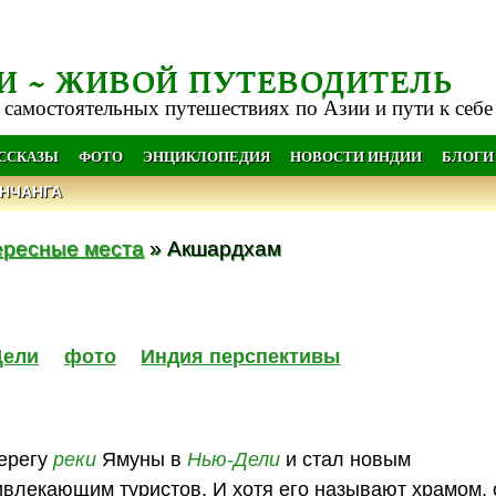
И ~ ЖИВОЙ ПУТЕВОДИТЕЛЬ
 самостоятельных путешествиях по Азии и пути к себе
АССКАЗЫ
ФОТО
ЭНЦИКЛОПЕДИЯ
НОВОСТИ ИНДИИ
БЛОГИ
НЧАНГА
ересные места
» Акшардхам
Дели
фото
Индия перспективы
берегу
реки
Ямуны в
Нью-Дели
и стал новым
влекающим туристов. И хотя его называют храмом, 