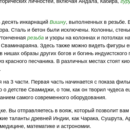
сторических личностей, включая Андала, Кабира,
гур
ь десять инкарнаций
Вишну
, выполненных в резьбе. 
ора. Сталь и бетон были исключены. Колонны, стены
утонченная
резьба
и узоры на колоннах и потолках н
я Сваминараяна. Здесь также можно видеть фигуры е
в нишах образы других богов и богинь индуистского 
красного песчаника. В различных местах стоят киос
.
 на 3 части. Первая часть начинается с показа фил
о детстве Свамиджи, о том, как он творил чудеса 
ванием самого современного оборудования.
дке. Вы отправляетесь в вояж, который позволит вам
икие таланты древней Индии, как Чарака, Сушрута, А
медицине, математике и астрономии.