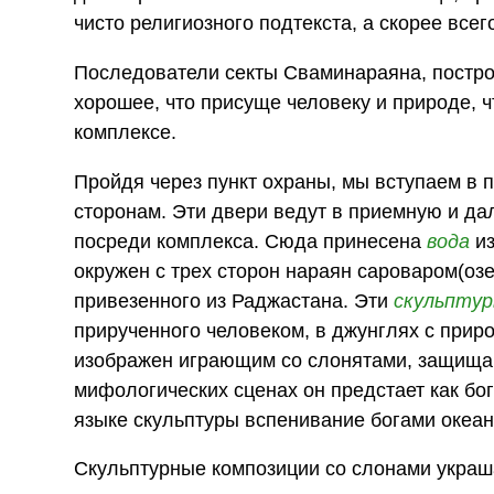
чисто религиозного подтекста, а скорее все
Последователи секты Сваминараяна, постро
хорошее, что присуще человеку и природе, 
комплексе.
Пройдя через пункт охраны, мы вступаем в
сторонам. Эти двери ведут в приемную и д
посреди комплекса. Сюда принесена
вода
из
окружен с трех сторон нараян сароваром(озе
привезенного из Раджастана. Эти
скульпту
прирученного человеком, в джунглях с приро
изображен играющим со слонятами, защищаю
мифологических сценах он предстает как бо
языке скульптуры вспенивание богами океан
Скульптурные композиции со слонами украша