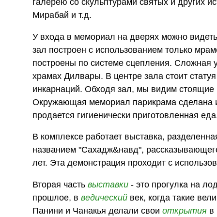
галерею со скульптурами святых и других и
Мирабай и т.д.
У входа в мемориал на дверях можно видет
зал построен с использованием только мрам
построены по системе сцепления. Сложная 
храмах Дилвары. В центре зала стоит стату
инкарнаций. Обходя зал, мы видим стоящие 
Окружающая мемориал парикрама сделана из 
продается гигиенически приготовленная еда
В комплексе работает выставка, разделенная
названием "Сахадж&навд", рассказывающего 
лет. Эта демонстрация проходит с использо
Вторая часть
выставки
- это прогулка на ло
прошлое, в
ведический
век, когда такие вел
Панини и Чанакья делали свои
открытия
в 