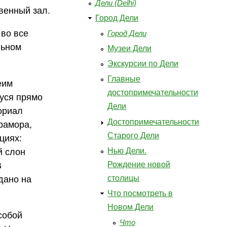
Дели (Delhi)
твенный зал.
Город Дели
 во все
Город Дели
льном
Музеи Дели
Экскурсии по Дели
Главные
еим
достопримечательности
уся прямо
Дели
мориал
Достопримечательности
мрамора,
Старого Дели
циях:
Нью Дели.
й слон
Рождение новой
В
столицы
дано на
Что посмотреть в
Новом Дели
собой
Что