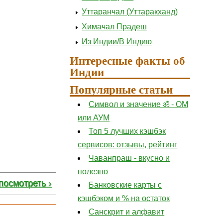
Уттаранчал (Уттаракханд)
Химачал Прадеш
Из Индии/В Индию
Интересные факты об
Индии
Популярные статьи
Символ и значение ॐ - ОМ
или АУМ
Топ 5 лучших кэшбэк
сервисов: отзывы, рейтинг
Чаванпраш - вкусно и
полезно
посмотреть ›
Банковские карты с
кэшбэком и % на остаток
Санскрит и алфавит