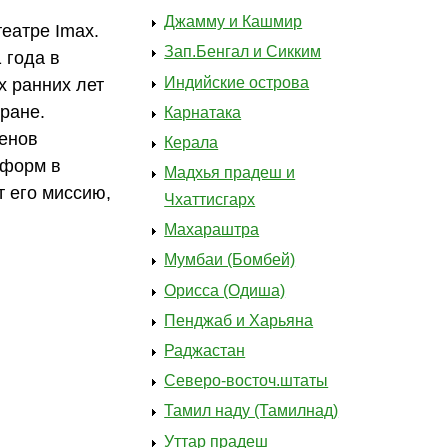
Джамму и Кашмир
еатре Imax.
Зап.Бенгал и Сикким
 года в
Индийские острова
х ранних лет
ране.
Карнатака
енов
Керала
еформ в
Мадхья прадеш и
 его миссию,
Чхаттисгарх
Махараштра
Мумбаи (Бомбей)
Орисса (Одиша)
Пенджаб и Харьяна
Раджастан
Северо-восточ.штаты
Тамил наду (Тамилнад)
Уттар прадеш