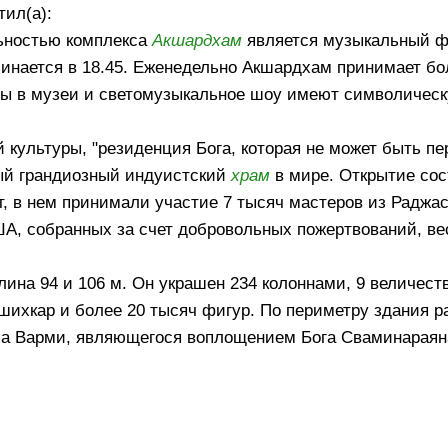
тил(а):
ьностью комплекса
Акшардхам
является музыкальный ф
чинается в 18.45. Еженедельно Акшардхам принимает бо
еты в музеи и светомузыкальное шоу имеют символичес
культуры, "резиденция Бога, которая не может быть п
мый грандиозный индуистский
храм
в мире. Открытие сос
лет, в нем принимали участие 7 тысяч мастеров из Раджа
ША, собранных за счет добровольных пожертвований, ве
лина 94 и 106 м. Он украшен 234 колоннами, 9 величес
шихкар и более 20 тысяч фигур. По периметру здания р
ха Варми, являющегося воплощением Бога Сваминараян