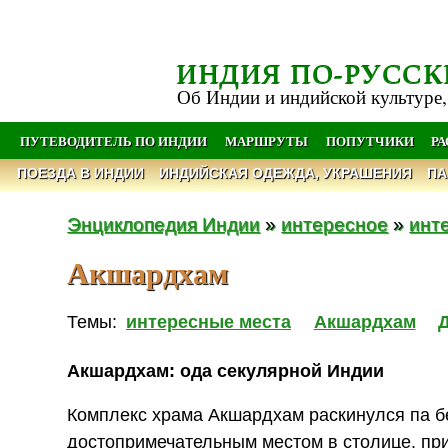
ИНДИЯ ПО-РУССК
Об Индии и индийской культуре,
ПУТЕВОДИТЕЛЬ ПО ИНДИИ
МАРШРУТЫ
ПОПУТЧИКИ
Р
ПОЕЗДА В ИНДИИ
ИНДИЙСКАЯ ОДЕЖДА, УКРАШЕНИЯ
ПА
Энциклопедия Индии
»
интересное
»
инт
Акшардхам
Темы:
интересные места
Акшардхам
Акшардхам: ода секулярной Индии
Комплекс храма Акшардхам раскинулся па 
достопримечательным местом в столице, при