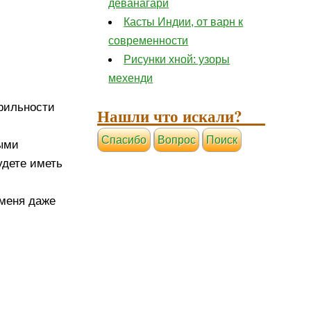
деванагари
Касты Индии, от варн к
современности
Рисунки хной: узоры
мехенди
ерильности
Нашли что искали?
Cпасибо
Вопрос
Поиск
ыми
удете иметь
 меня даже