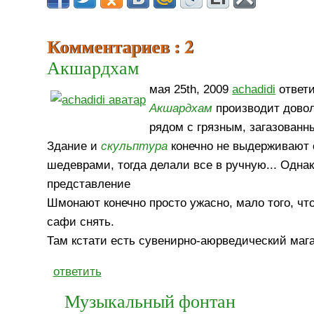
Комментариев : 2
Акшардхам
мая 25th, 2009
achadidi
ответи
Акшардхам
производит дово
рядом с грязным, загазован
Здание и
скульптура
конечно не выдерживают
шедеврами, тогда делали все в ручную... Однак
представление
Шмонают конечно просто ужасно, мало того, что
сафи снять.
Там кстати есть сувенирно-аюрведический маг
ответить
Музыкальный фонтан