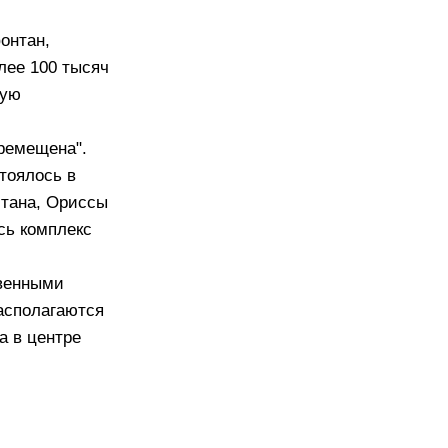
онтан,
лее 100 тысяч
кую
еремещена".
тоялось в
стана, Ориссы
сь комплекс
твенными
асполагаются
а в центре