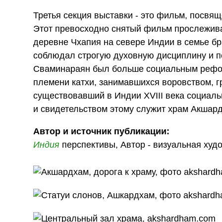
Третья секция выставки - это фильм, посвя
Этот превосходно снятый фильм прослеживае
деревне Чхапия на севере Индии в семье бр
соблюдал строгую духовную дисциплину и п
Сваминараян был больше социальным рефор
племени катхи, занимавшихся воровством, г
существовавший в Индии XVIII века социал
и свидетельством этому служит храм Акшар
Автор и источник публикации:
Индия
перспективы, Автор - визуальная ху