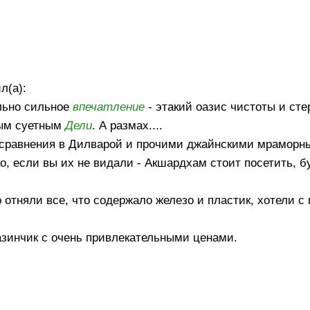
л(а):
льно сильное
впечатление
- этакий оазис чистоты и ст
ным суетным
Дели
. А размах....
 сравнения в Дилварой и прочими джайнскими мраморн
о, если вы их не видали - Акшардхам стоит посетить, б
 отняли все, что содержало железо и пластик, хотели с
азинчик с очень привлекательными ценами.