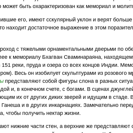
го может быть охарактеризован как мемориал и моли
ившие его, имеют сскулярный уклон и верят больше
что находит достаточное выражение в этом поразите
 проход с тяжелыми орнаментальными дверьми по об
алее к мемориалу Бхагван Сваминараяна, находящем
 151 реки, пруда и озера со всех концов Индии. Ме
ром). Весь он изобилует скульптурами из розового 
ры
представляют собой фигуры слона в разных ситуа
дой и, в конечном счете, с богами. В сценах джунгле
щим их от других диких зверей и идущим в стаде. 
г Ганеша и в других инкарнациях. Замечательно пере
а, чтобы получить нектар жизни.
ют нижние части стен, а верхние же представляют 