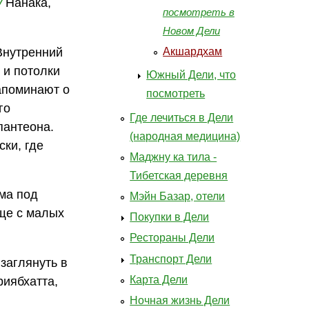
у
Нанака,
посмотреть в
Новом Дели
Внутренний
Акшардхам
 и потолки
Южный Дели, что
апоминают о
посмотреть
го
Где лечиться в Дели
пантеона.
(народная медицина)
ки, где
Маджну ка тила -
Тибетская деревня
ьма под
Мэйн Базар, отели
еще с малых
Покупки в Дели
Рестораны Дели
Транспорт Дели
 заглянуть в
Карта Дели
риябхатта,
Ночная жизнь Дели