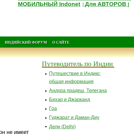
МОБИЛЬНЫЙ Indonet
Для АВТОРОВ
|
|
ИНДИЙСКИЙ ФОРУМ
О САЙТЕ
Путеводитель по Индии
Путешествие в Индию:
общая информация
Андхра прадеш, Телегана
Бихар и Джарканд
Гоа
Гуджарат и Даман-Диу
Дели (Delhi)
он не имеет