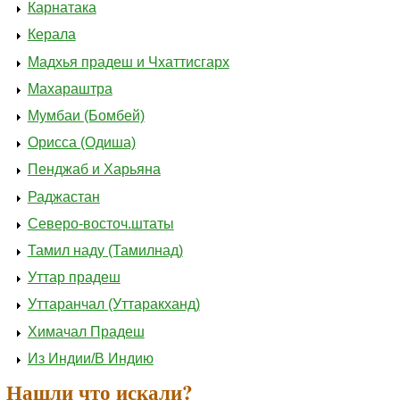
Карнатака
Керала
Мадхья прадеш и Чхаттисгарх
Махараштра
Мумбаи (Бомбей)
Орисса (Одиша)
Пенджаб и Харьяна
Раджастан
Северо-восточ.штаты
Тамил наду (Тамилнад)
Уттар прадеш
Уттаранчал (Уттаракханд)
Химачал Прадеш
Из Индии/В Индию
Нашли что искали?