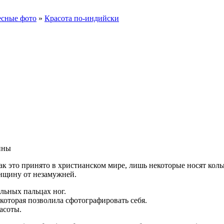
есные фото
»
Красота по-индийски
ины
к это принято в христианском мире, лишь некоторые носят кольц
нщину от незамужней.
льных пальцах ног.
 которая позволила сфотографировать себя.
асоты.