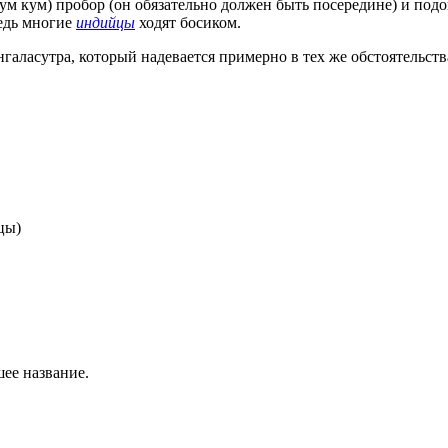
ум кум) пробор (он обязательно должен быть посередине) и подо
ведь многие
индийцы
ходят босиком.
аласутра, который надевается примерно в тех же обстоятельства
цы)
ее название.