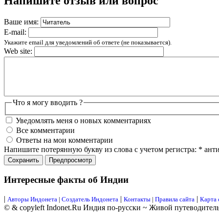
Напишите отзыв или вопрос
Ваше имя:
E-mail:
Укажите email для уведомлений об ответе (не показывается).
Web site:
Что я могу вводить ?
Уведомлять меня о новых комментариях
Все комментарии
Ответы на мои комментарии
Напишите потерянную букву из слова с учетом регистра:
*
ант
Интересные факты об Индии
|
|
|
Авторы Индонета
|
Создатель Индонета
Контакты
|
Правила сайта
Карта 
© & copyleft Indonet.Ru Индия по-русски ~ Живой путеводител