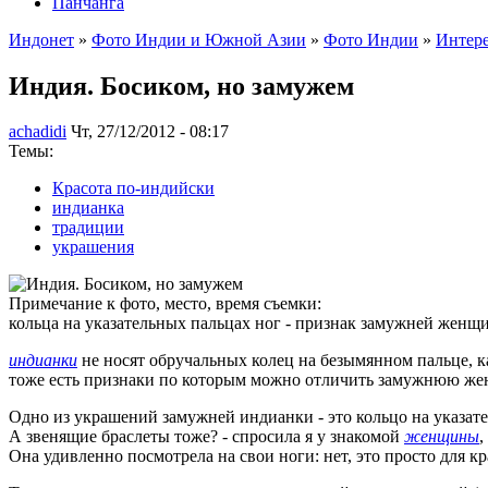
Панчанга
Индонет
»
Фото Индии и Южной Азии
»
Фото Индии
»
Интер
Индия. Босиком, но замужем
achadidi
Чт, 27/12/2012 - 08:17
Темы:
Красота по-индийски
индианка
традиции
украшения
Примечание к фото, место, время съемки:
кольца на указательных пальцах ног - признак замужней женщ
индианки
не носят обручальных колец на безымянном пальце, ка
тоже есть признаки по которым можно отличить замужнюю же
Одно из украшений замужней индианки - это кольцо на указате
А звенящие браслеты тоже? - спросила я у знакомой
женщины
,
Она удивленно посмотрела на свои ноги: нет, это просто для кр