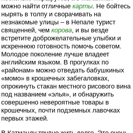
можно найти отличные
карты
. Не бойтесь
нырять в толпу и сворачивать на
незнакомые улицы – в Непале турист
священней, чем
корова
, и вы везде
встретите доброжелательные улыбки и
искреннюю готовность помочь советом.
Молодое поколение лучше владеет
английским языком. В прогулках по
«районам» можно отведать бабушкиных
«момо» в крошечных забегаловках,
опрокинуть стакан местного рисового вина
под названием «элья», и обнаружить
совершенно невероятные товары в
крошечных, почти подземных лавочках
первых этажей.
В Катманду трудно жить долго. Это очень