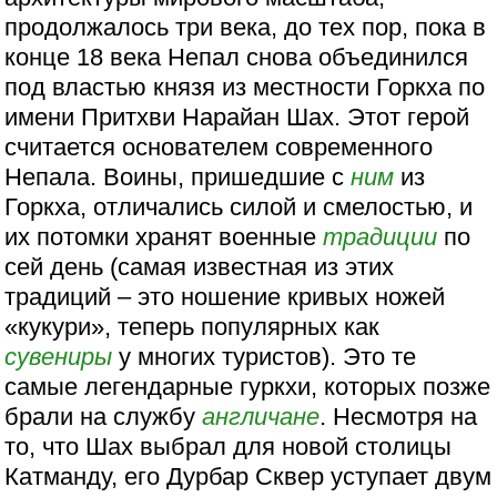
продолжалось три века, до тех пор, пока в
конце 18 века Непал снова объединился
под властью князя из местности Горкха по
имени Притхви Нарайан Шах. Этот герой
считается основателем современного
Непала. Воины, пришедшие с
ним
из
Горкха, отличались силой и смелостью, и
их потомки хранят военные
традиции
по
сей день (самая известная из этих
традиций – это ношение кривых ножей
«кукури», теперь популярных как
сувениры
у многих туристов). Это те
самые легендарные гуркхи, которых позже
брали на службу
англичане
. Несмотря на
то, что Шах выбрал для новой столицы
Катманду, его Дурбар Сквер уступает двум