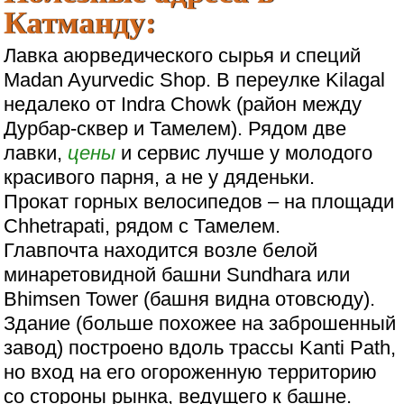
Катманду:
Лавка аюрведического сырья и специй
Madan Ayurvedic Shop. В переулке Kilagal
недалеко от Indra Chowk (район между
Дурбар-сквер и Тамелем). Рядом две
лавки,
цены
и сервис лучше у молодого
красивого парня, а не у дяденьки.
Прокат горных велосипедов – на площади
Chhetrapati, рядом с Тамелем.
Главпочта находится возле белой
минаретовидной башни Sundhara или
Bhimsen Tower (башня видна отовсюду).
Здание (больше похожее на заброшенный
завод) построено вдоль трассы Kanti Path,
но вход на его огороженную территорию
со стороны рынка, ведущего к башне.