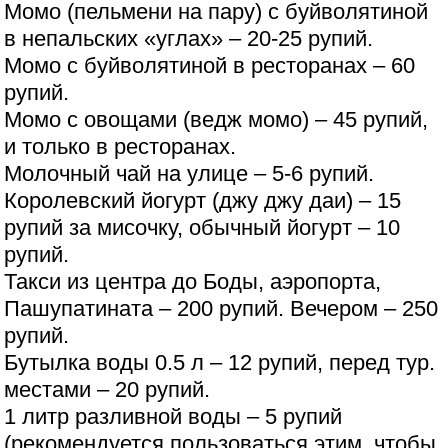
Момо (пельмени на пару) с буйволятиной
в непальских «углах» – 20-25 рупий.
Момо с буйволятиной в ресторанах – 60
рупий.
Момо с овощами (ведж момо) – 45 рупий,
и только в ресторанах.
Молочный чай на улице – 5-6 рупий.
Королевский йогурт (джу джу даи) – 15
рупий за мисочку, обычный йогурт – 10
рупий.
Такси из центра до Боды, аэропорта,
Пашупатината – 200 рупий. Вечером – 250
рупий.
Бутылка воды 0.5 л – 12 рупий, перед тур.
местами – 20 рупий.
1 литр разливной воды – 5 рупий
(рекомендуется пользоваться этим, чтобы