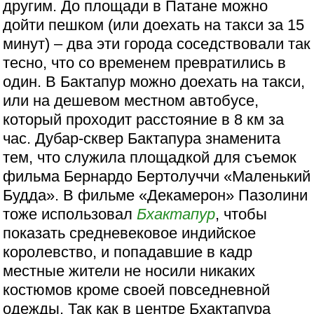
другим. До площади в Патане можно
дойти пешком (или доехать на такси за 15
минут) – два эти города соседствовали так
тесно, что со временем превратились в
один. В Бактапур можно доехать на такси,
или на дешевом местном автобусе,
который проходит расстояние в 8 км за
час. Дубар-сквер Бактапура знаменита
тем, что служила площадкой для съемок
фильма Бернардо Бертолуччи «Маленький
Будда». В фильме «Декамерон» Пазолини
тоже использовал
Бхактапур
, чтобы
показать средневековое индийское
королевство, и попадавшие в кадр
местные жители не носили никаких
костюмов кроме своей повседневной
одежды. Так как в центре Бхактапура