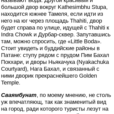
называют Бода. Другой красивый и
большой двор вокруг Kathesimbhu Stupa,
находится южнее Тамеля, если идти из
него на юг через площадь Thahiti, двор
будет справа по улице, идущей с Thahiti к
Indra Chowk и Дурбар-сквер. Запутавшись
там, можно спросить, где «Little Boda».
Стоит увидеть и буддийские районы в
Патане: ступу рядом с прудом Пим Бахал
Покхари, и дворы Ньякачука (Nyakachuka
Courtyard), Нага Бахал, и связанный с
ними дворик прекраснейшего Golden
Temple.
Сваямбунат
, по моему мнению, не столь
уж впечатляющ, так как знаменитый вид
на город, ради которого туристы лезут на