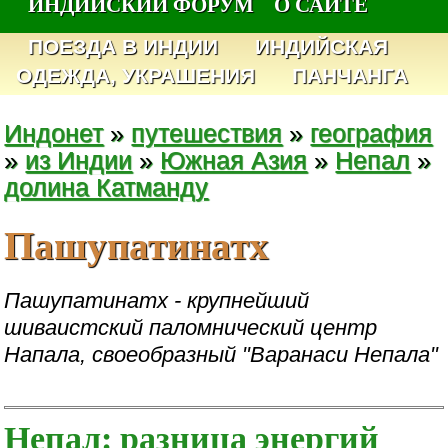
ИНДИЙСКИЙ ФОРУМ
О САЙТЕ
ПОЕЗДА В ИНДИИ
ИНДИЙСКАЯ
ОДЕЖДА, УКРАШЕНИЯ
ПАНЧАНГА
Индонет
»
путешествия
»
география
»
из Индии
»
Южная Азия
»
Непал
»
долина Катманду
Пашупатинатх
Пашупатинатх - крупнейший
шиваистский паломнический центр
Напала, своеобразный "Варанаси Непала"
Непал: разница энергий