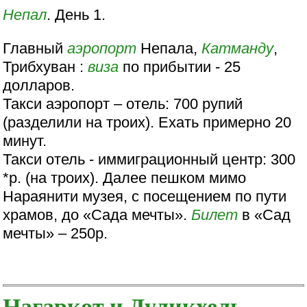
Непал
. День 1.
Главный
аэропорт
Непала,
Катманду
,
Трибхуван :
виза
по прибытии - 25
долларов.
Такси аэропорт – отель: 700 рупий
(разделили на троих). Ехать примерно 20
минут.
Такси отель - иммиграционный центр: 300
*р. (на троих). Далее пешком мимо
Нараянити музея, с посещением по пути
храмов, до «Сада мечты».
Билет
в «Сад
мечты» – 250р.
Нагаркот и Дуликхель