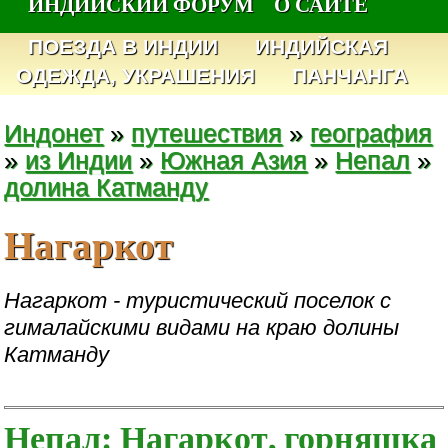
ИНДИЙСКИЙ ФОРУМ
О САЙТЕ
ПОЕЗДА В ИНДИИ
ИНДИЙСКАЯ
ОДЕЖДА, УКРАШЕНИЯ
ПАНЧАНГА
Индонет
»
путешествия
»
география
»
из Индии
»
Южная Азия
»
Непал
»
долина Катманду
Нагаркот
Нагаркот - туристический поселок с
гималайскими видами на краю долины
Катманду
Непал: Нагаркот, горняшка